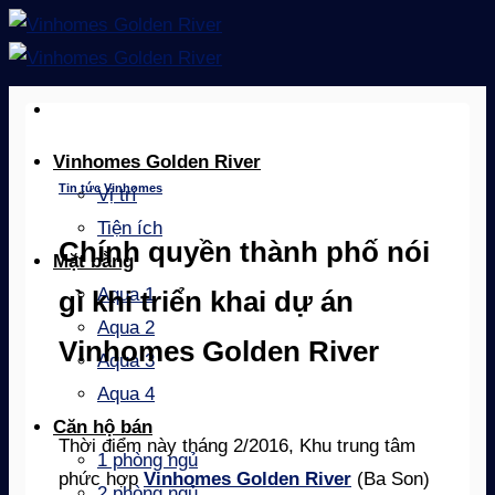
Skip
to
content
Vinhomes Golden River
Tin tức Vinhomes
Vị trí
Tiện ích
Chính quyền thành phố nói
Mặt bằng
Aqua 1
gì khi triển khai dự án
Aqua 2
Vinhomes Golden River
Aqua 3
Aqua 4
Căn hộ bán
Thời điểm này tháng 2/2016, Khu trung tâm
1 phòng ngủ
phức hợp
Vinhomes Golden River
(Ba Son)
2 phòng ngủ