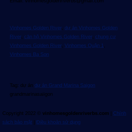
Email: vinhomesgoldenriverbs@gmail.com
Vinhomes Golden River
,
dự án Vinhomes Golden
River
,
căn hộ Vinhomes Golden River
,
chung cư
Vinhomes Golden River
,
Vinhomes Quận 1
,
Vinhomes Ba Son
Tag: dự án
dự án Grand Marina Saigon
grandmarinasaiigon
Copyright 2022 ©
vinhomesgoldenriverbs.com
|
Chính
sách bảo mật
|
Điều khoản sử dụng