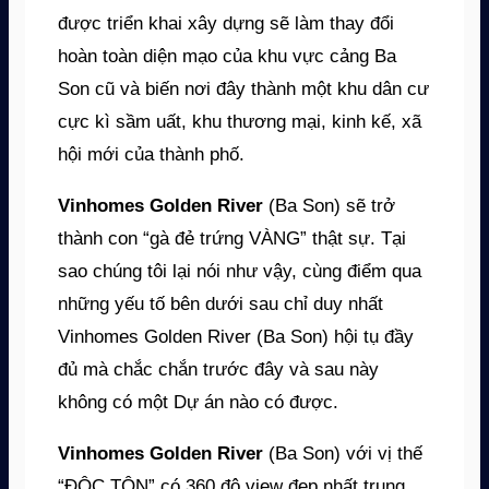
được triển khai xây dựng sẽ làm thay đổi
hoàn toàn diện mạo của khu vực cảng Ba
Son cũ và biến nơi đây thành một khu dân cư
cực kì sầm uất, khu thương mại, kinh kế, xã
hội mới của thành phố.
Vinhomes Golden River
(Ba Son) sẽ trở
thành con “gà đẻ trứng VÀNG” thật sự. Tại
sao chúng tôi lại nói như vậy, cùng điểm qua
những yếu tố bên dưới sau chỉ duy nhất
Vinhomes Golden River (Ba Son) hội tụ đầy
đủ mà chắc chắn trước đây và sau này
không có một Dự án nào có được.
Vinhomes Golden River
(Ba Son) với vị thế
“ĐỘC TÔN” có 360 độ view đẹp nhất trung