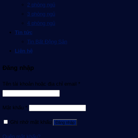
2 phòng ngủ
3 phòng ngủ
4 phòng ngủ
Tin tức
Tin Bất Động Sản
Liên hệ
Đăng nhập
Tên tài khoản hoặc địa chỉ email
*
Mật khẩu
*
Ghi nhớ mật khẩu
Đăng nhập
Quên mật khẩu?