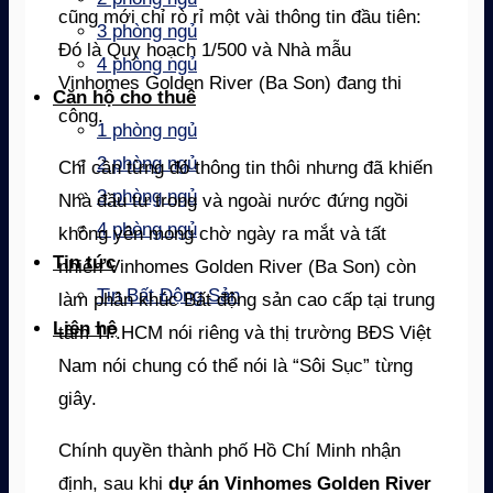
cũng mới chỉ rò rỉ một vài thông tin đầu tiên:
3 phòng ngủ
Đó là Quy hoạch 1/500 và Nhà mẫu
4 phòng ngủ
Vinhomes Golden River (Ba Son) đang thi
Căn hộ cho thuê
công.
1 phòng ngủ
2 phòng ngủ
Chỉ cần từng đó thông tin thôi nhưng đã khiến
3 phòng ngủ
Nhà đầu tư trong và ngoài nước đứng ngồi
4 phòng ngủ
không yên mong chờ ngày ra mắt và tất
Tin tức
nhiên Vinhomes Golden River (Ba Son) còn
Tin Bất Động Sản
làm phân khúc Bất động sản cao cấp tại trung
Liên hệ
tâm TP.HCM nói riêng và thị trường BĐS Việt
Nam nói chung có thể nói là “Sôi Sục” từng
giây.
Chính quyền thành phố Hồ Chí Minh nhận
định, sau khi
dự án Vinhomes Golden River