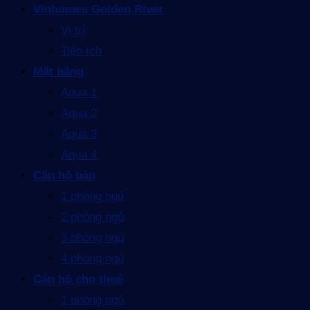
Vinhomes Golden River
Vị trí
Tiện ích
Mặt bằng
Aqua 1
Aqua 2
Aqua 3
Aqua 4
Căn hộ bán
1 phòng ngủ
2 phòng ngủ
3 phòng ngủ
4 phòng ngủ
Căn hộ cho thuê
1 phòng ngủ