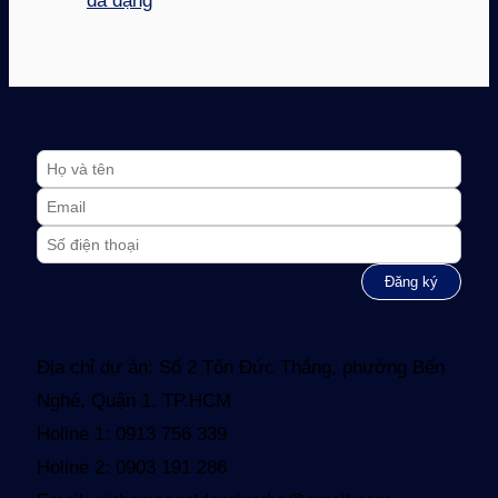
đa dạng
Địa chỉ dự án: Số 2 Tôn Đức Thắng, phường Bến
Nghé, Quận 1, TP.HCM
Holine 1: 0913 756 339
Holine 2: 0903 191 286