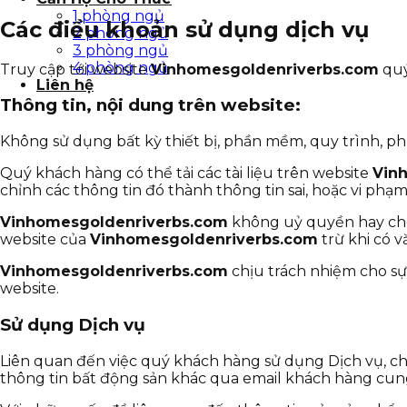
1 phòng ngủ
Các điều khoản sử dụng dịch vụ
2 phòng ngủ
3 phòng ngủ
4 phòng ngủ
Truy cập tới website
Vinhomesgoldenriverbs.com
quý
Liên hệ
Thông tin, nội dung trên website:
Không sử dụng bất kỳ thiết bị, phần mềm, quy trình, p
Quý khách hàng có thể tải các tài liệu trên website
Vin
chỉnh các thông tin đó thành thông tin sai, hoặc vi ph
Vinhomesgoldenriverbs.com
không uỷ quyền hay cho p
website của
Vinhomesgoldenriverbs.com
trừ khi có 
Vinhomesgoldenriverbs.com
chịu trách nhiệm cho sự
website.
Sử dụng Dịch vụ
Liên quan đến việc quý khách hàng sử dụng Dịch vụ, ch
thông tin bất động sản khác qua email khách hàng cun