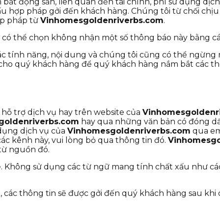
bất động sản, liên quan đến tài chính, phí sử dụng dịch
 hợp pháp gởi đến khách hàng. Chúng tôi từ chối chịu
ợp pháp từ
Vinhomesgoldenriverbs.com
.
h có thể chọn không nhận một số thông báo này bằng các
c tính năng, nội dung và chúng tôi cũng có thể ngừng 
 cho quý khách hàng để quý khách hàng nắm bắt các th
 hỗ trợ dịch vụ hay trên website của
Vinhomesgoldenr
goldenriverbs.com
hay qua những văn bản có đóng d
dụng dịch vụ của
Vinhomesgoldenriverbs.com
qua em
ác kênh này, vui lòng bỏ qua thông tin đó.
Vinhomesgo
từ nguồn đó.
hệ. Không sử dụng các từ ngữ mang tính chất xấu như c
ệ, các thông tin sẽ được gởi đến quý khách hàng sau khi