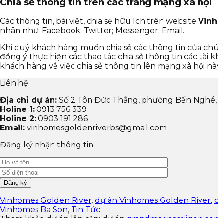
Chia sẻ thông tin trên các trang mạng xã hội
Các thông tin, bài viết, chia sẻ hữu ích trên website
Vinh
nhân như: Facebook; Twitter; Messenger; Email.
Khi quý khách hàng muốn chia sẻ các thông tin của chú
đồng ý thực hiện các thao tác chia sẻ thông tin các tài 
khách hàng về việc chia sẻ thông tin lên mạng xã hội này
Liên hệ
Địa chỉ dự án:
Số 2 Tôn Đức Thắng, phường Bến Nghé,
Holine 1:
0913 756 339
Holine 2:
0903 191 286
Email:
vinhomesgoldenriverbs@gmail.com
Đăng ký nhận thông tin
Vinhomes Golden River
,
dự án Vinhomes Golden River
,
Vinhomes Ba Son
,
Tin Tức