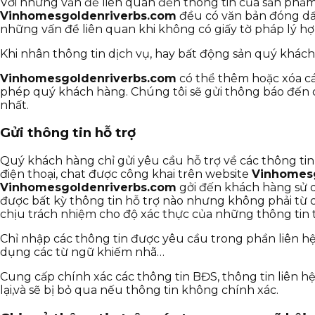
Với những vấn đề liên quan đến thông tin của sản phẩm 
Vinhomesgoldenriverbs.com
đều có văn bản đóng dấu
những vấn đề liên quan khi không có giấy tờ pháp lý h
Khi nhân thông tin dịch vụ, hay bất động sản quý khác
Vinhomesgoldenriverbs.com
có thể thêm hoặc xóa cá
phép quý khách hàng. Chúng tôi sẽ gửi thông báo đến
nhất.
Gửi thông tin hỗ trợ
Quý khách hàng chỉ gửi yêu cầu hỗ trợ về các thông tin
điện thoại, chat được công khai trên website
Vinhomes
Vinhomesgoldenriverbs.com
gởi đến khách hàng sử 
được bất kỳ thông tin hỗ trợ nào nhưng không phải từ c
chịu trách nhiệm cho độ xác thực của những thông tin 
Chỉ nhập các thông tin được yêu cầu trong phần liên 
dụng các từ ngữ khiếm nhã…
Cung cấp chính xác các thông tin BĐS, thông tin liên h
lại,và sẽ bị bỏ qua nếu thông tin không chính xác.