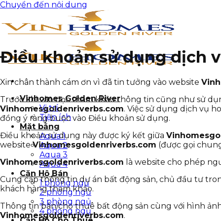
Chuyển đến nội dung
Điều khoản sử dụng dịch 
Xin chân thành cám ơn vì đã tin tưởng vào website
Vin
Vinhomes Golden River
Trước khi vào đọc tham khảo thông tin cũng như sử dụn
Vị trí
Vinhomesgoldenriverbs.com
. Việc sử dụng dịch vụ h
Tiện ích
đồng ý ràng buộc vào Điều khoản sử dụng.
Mặt bằng
Điều khoản sử dụng này được ký kết giữa
Vinhomesgo
Aqua 1
website
Vinhomesgoldenriverbs.com
(được gọi chung
Aqua 2
Aqua 3
Vinhomesgoldenriverbs.com
là website cho phép ngư
Aqua 4
Căn Hộ Bán
Cung cấp thông tin dự án bất động sản, chủ đầu tư tron
1 phòng ngủ
khách hàng tham khảo.
2 phòng ngủ
3 phòng ngủ
Thông tin bán/cho thuê bất động sản cùng với hình ảnh,
4 phòng ngủ
Vinhomesgoldenriverbs.com
.
Căn Hộ Cho Thuê