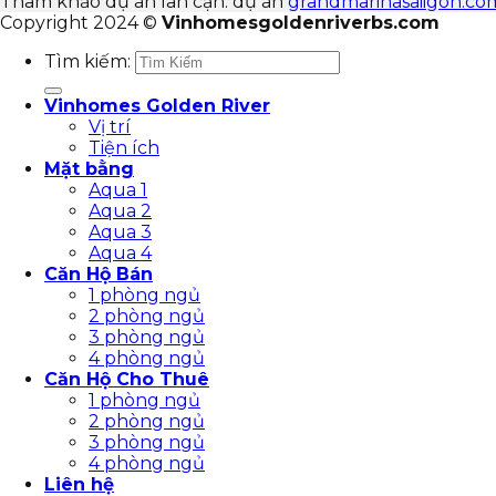
Tham khảo dự án lân cận: dự án
grandmarinasaiigon.co
Copyright 2024 ©
Vinhomesgoldenriverbs.com
Tìm kiếm:
Vinhomes Golden River
Vị trí
Tiện ích
Mặt bằng
Aqua 1
Aqua 2
Aqua 3
Aqua 4
Căn Hộ Bán
1 phòng ngủ
2 phòng ngủ
3 phòng ngủ
4 phòng ngủ
Căn Hộ Cho Thuê
1 phòng ngủ
2 phòng ngủ
3 phòng ngủ
4 phòng ngủ
Liên hệ