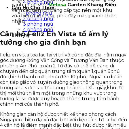
4 phòng ngủ
xanh, công viên,
Melosa
Garden Khang Điền
Căn Hộ Cho Thuê
kèm các tiện ích đẳng cấp tạo nên một khu
1 phòng ngủ
vừa hiện đại nhưng phủ đấy mảng xanh thiên
2 phòng ngủ
nhiên.
3 phòng ngủ
4 phòng ngủ
Căn hộ Feliz En Vista tổ ấm lý
Liên hệ
tưởng cho gia đình bạn
Feliz en vista tọa lạc tại vị trí vô cùng đắc địa, nằm ngay
góc đường Đồng Văn Cống và Trương Văn Ban thuộc
phường An Phú, quận 2.Từ đây có thể dễ dàng di
chuyển đến các quận trung tâm :quận 1,quận 9,thủ
đức,bình thạnh mất chưa đến 10 phút.Ngoài ra dự án
còn tiếp giác với tuyến đường giao thông quan trọng
trong khu vực: cao tốc Long Thành – Dầu giây,khu đô
thị mới thủ thiêm một trong những khu vực trong
tương lai sẽ được quy hoạch thành trung tâm hành
chính mới của thành phố.
Không gian căn hộ được thiết kế theo phong cách
Singapore hiện đại và đặc biệt với diện tích từ 1 cho đến
4 căn hộ là điểm mạnh đặc biệt thu hút được rất nhiều