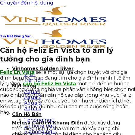
Chuyển đến nội dung
Tin Bất Động Sản
Căn hộ Feliz En Vista tổ ấm lý
tưởng cho gia đình bạn
Vinhomes Golden River
Feliz En Vista
sẽ là một sự lựa chọn tuyệt vời cho gia
Vị trí
đình bạn,nếu bạn đang tìm cho gia đình mình 1 tổ ấm
Tiện ích
lý tưởng,
căn hộ Feliz En Vista
một nơi để tận hưởng
Mặt bằng
cuộc sống đúng nghĩa và phân vân không biết chọn nơi
Aqua 1
nào ở những dự án căn hộ cao cấp trong khu vực.Feliz
Aqua 2
en vista hội tụ đầy đủ các yếu tố như:vị trí,tiện ích,thiết
Aqua 3
kế đáp ứng đầy đủ nhu cầu cho một cuộc sống hoàn
Aqua 4
hảo.
Căn Hộ Bán
1 phòng ngủ
Melosa Garden Khang Điền
được xây dựng
2 phòng ngủ
trên diện tích 17,3ha với mật độ xây dựng chỉ
3 phòng ngủ
chiếm 30%, 70% còn lại dành cho hạ tầng cây