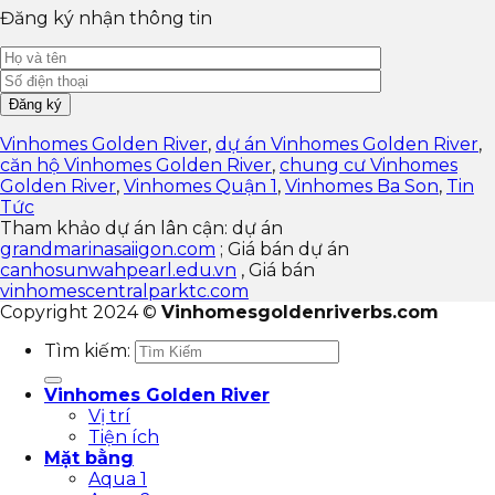
Đăng ký nhận thông tin
Vinhomes Golden River
,
dự án Vinhomes Golden River
,
căn hộ Vinhomes Golden River
,
chung cư Vinhomes
Golden River
,
Vinhomes Quận 1
,
Vinhomes Ba Son
,
Tin
Tức
Tham khảo dự án lân cận: dự án
grandmarinasaiigon.com
; Giá bán dự án
canhosunwahpearl.edu.vn
, Giá bán
vinhomescentralparktc.com
Copyright 2024 ©
Vinhomesgoldenriverbs.com
Tìm kiếm:
Vinhomes Golden River
Vị trí
Tiện ích
Mặt bằng
Aqua 1