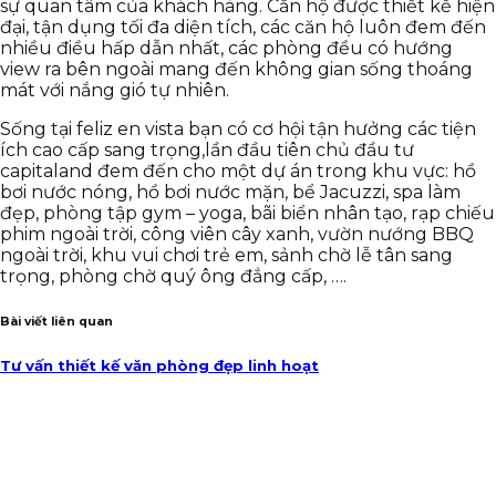
sự quan tâm của khách hàng. Căn hộ được thiết kế hiện
đại, tận dụng tối đa diện tích, các căn hộ luôn đem đến
nhiều điều hấp dẫn nhất, các phòng đều có hướng
view ra bên ngoài mang đến không gian sống thoáng
mát với nắng gió tự nhiên.
Sống tại feliz en vista bạn có cơ hội tận hưởng các tiện
ích cao cấp sang trọng,lần đầu tiên chủ đầu tư
capitaland đem đến cho một dự án trong khu vực: hồ
bơi nước nóng, hồ bơi nước mặn, bể Jacuzzi, spa làm
đẹp, phòng tập gym – yoga, bãi biển nhân tạo, rạp chiếu
phim ngoài trời, công viên cây xanh, vườn nướng BBQ
ngoài trời, khu vui chơi trẻ em, sảnh chờ lễ tân sang
trọng, phòng chờ quý ông đẳng cấp, ….
Bài viết liên quan
Tư vấn thiết kế văn phòng đẹp linh hoạt