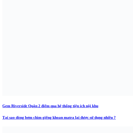
Gem Riverside Quận 2 điểm qua hệ thống tiện ích nội khu
Tại sao dòng bơm chìm giếng khoan matra lại được sử dụng nhiều ?