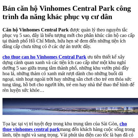
Bán căn hộ Vinhomes Central Park công
trình đa năng khác phục vụ cư dân
Căn hộ Vinhomes Central Park
được quản lý theo nguyên tắc
phục vụ 5 sao, đây là biểu tượng mới cho phân khúc căn hộ cao cấp
tại thành phố Hồ Chí Minh, hứa hẹn sẽ đem đến những tiện ích
đẳng cấp chưa từng có ở các dự án trước đây.
cho thue can ho Vinhomes Central Park
ưu tiên thiết kế xây
dựng cảnh quan xanh và các tiện ích cao cấp như một khu nghỉ
dưỡng 5 sao giữa trung tâm thành phố, những khu vườn phủ đầy
hoa lá, những thảm cỏ xanh mát rượi dành cho những buổi dã
ngoại, sinh hoạt ngoài trời hay những sân chơi cho trẻ em thỏa sức
tung tăng, hồ bơi cho người lớn, trẻ em hay nhà thể thao thể hình để
rèn luyện sức khỏe…
Tọa lạc tại vị trí tuyệt đẹp trong khu trung tâm của Sài Gòn,
cho
thue vinhomes central park
mang đến khách hàng cuộc sống trong
lành, tiện nghi và sang trọng. Vài phút tàu điện cao tốc là bạn đã có