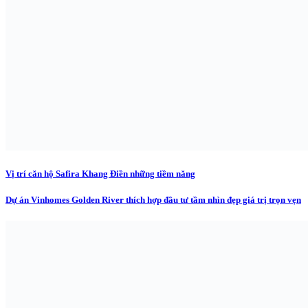
Vị trí căn hộ Safira Khang Điền những tiềm năng
Dự án Vinhomes Golden River thích hợp đầu tư tầm nhìn đẹp giá trị trọn vẹn