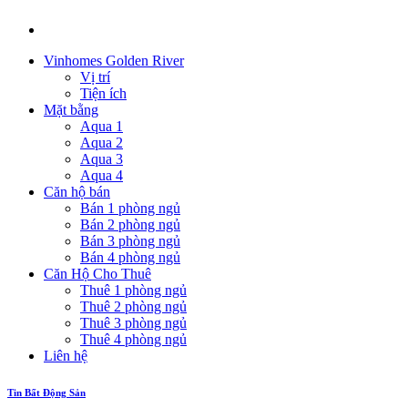
Vinhomes Golden River
Vị trí
Tiện ích
Mặt bằng
Aqua 1
Aqua 2
Aqua 3
Aqua 4
Căn hộ bán
Bán 1 phòng ngủ
Bán 2 phòng ngủ
Bán 3 phòng ngủ
Bán 4 phòng ngủ
Căn Hộ Cho Thuê
Thuê 1 phòng ngủ
Thuê 2 phòng ngủ
Thuê 3 phòng ngủ
Thuê 4 phòng ngủ
Liên hệ
Tin Bất Động Sản