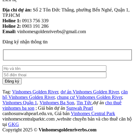
Địa chỉ dự án:
Số 2 Tôn Đức Thắng, phường Bến Nghé, Quận 1,
TP.HCM
Holine 1:
0913 756 339
Holine 2:
0903 191 286
Email:
vinhomesgoldenriverbs@gmail.com
Đăng ký nhận thông tin
Tag:
Vinhomes Golden River
,
dự án Vinhomes Golden River
,
căn
hộ Vinhomes Golden River
,
chung cư Vinhomes Golden River
,
Vinhomes Quận 1
,
Vinhomes Ba Son
,
Tin Tức
,dự án
cho thuê
vinhomes ba son
; Giá bán dự án
Sunwah Pearl
canhosunwahpearl.edu.vn, Giá bán
Vinhomes Central Park
vinhomescentralparktc.com ,website chuyên bán và cho thuê căn hộ
tại
GKG
Copyright 2025 ©
Vinhomesgoldenriverbs.com