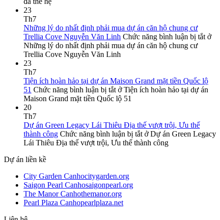
đa thế hệ
23
Th7
Những lý do nhất định phải mua dự án căn hộ chung cư
Trellia Cove Nguyễn Văn Linh
Chức năng bình luận bị tắt
ở
Những lý do nhất định phải mua dự án căn hộ chung cư
Trellia Cove Nguyễn Văn Linh
23
Th7
Tiện ích hoàn hảo tại dự án Maison Grand mặt tiền Quốc lộ
51
Chức năng bình luận bị tắt
ở Tiện ích hoàn hảo tại dự án
Maison Grand mặt tiền Quốc lộ 51
20
Th7
Dự án Green Legacy Lái Thiêu Địa thế vượt trội, Ưu thế
thành công
Chức năng bình luận bị tắt
ở Dự án Green Legacy
Lái Thiêu Địa thế vượt trội, Ưu thế thành công
Dự án liền kề
City Garden Canhocitygarden.org
Saigon Pearl Canhosaigonpearl.org
The Manor Canhothemanor.org
Pearl Plaza Canhopearlplaza.net
Liên hệ