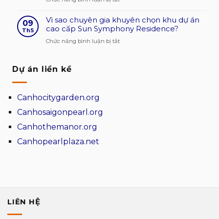
cao
trong
chắn
Những
kiến
và
Vì sao chuyên gia khuyên chọn khu dự án
lợi
09
trúc
tạo
cao cấp Sun Symphony Residence?
thế
Th5
giá
mặt
tranh
ở
Chức năng bình luận bị tắt
cạnh
đứng
đua
Vì
tranh
cho
của
sao
ngôi
khu
Dự án liền kề
chuyên
nhà
căn
gia
hộ
khuyên
Canhocitygarden.org
cao
chọn
cấp
khu
Canhosaigonpearl.org
Vega
dự
Canhothemanor.org
Alaric
án
TDG
cao
Canhopearlplaza.net
Group
cấp
Sun
Symphony
Residence?
LIÊN HỆ