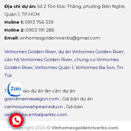
Địa chỉ dự án:
Số 2 Tôn Đức Thắng, phường Bến Nghé,
Quận 1, TP.HCM
Holine 1:
0913 756 339
Holine 2:
0903 191 286
Email:
vinhomesgoldenriverbs@gmail.com
Vinhomes Golden River
,
dự án Vinhomes Golden River
,
căn hộ Vinhomes Golden River
,
chung cư Vinhomes
Golden River
,
Vinhomes Quận 1
,
Vinhomes Ba Son
,
Tin
Tức
Tham khảo dự án lân cận: dự án
grandmarinasaiigon.com
; Giá bán dự án
canhosunwahpearl.edu.vn
, Giá bán
vinhomescentralparktc.com
Copyright 2024 ©
Vinhomesgoldenriverbs.com