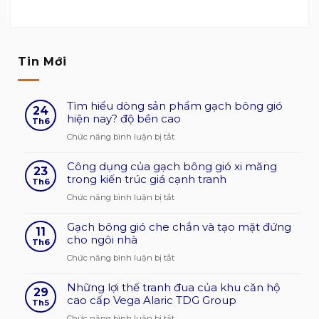
Tin Mới
Tìm hiểu dòng sản phẩm gạch bông gió
24
hiện nay? độ bền cao
Th6
ở
Chức năng bình luận bị tắt
Tìm
Công dụng của gạch bông gió xi măng
hiểu
23
trong kiến trúc giá cạnh tranh
dòng
Th6
sản
ở
Chức năng bình luận bị tắt
phẩm
Công
gạch
Gạch bông gió che chắn và tạo mặt đứng
dụng
11
bông
cho ngôi nhà
của
Th6
gió
gạch
ở
Chức năng bình luận bị tắt
hiện
bông
Gạch
nay?
gió
Những lợi thế tranh đua của khu căn hộ
bông
29
độ
xi
cao cấp Vega Alaric TDG Group
gió
Th5
bền
măng
che
ở
Chức năng bình luận bị tắt