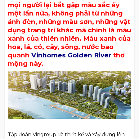
mọi người lại bắt gặp màu sắc ấy
một lần nữa, không phải từ những
ánh đèn, những màu sơn, những vật
dụng trang trí khác mà chính là màu
xanh của thiên nhiên. Màu xanh của
hoa, lá, cỏ, cây, sông, nước bao
quanh
Vinhomes Golden River
thơ
mộng này.
Tập đoàn Vingroup đã thiết kế và xây dựng lên