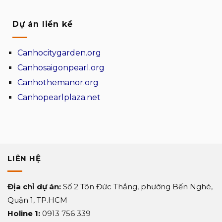
gió
gạch
Tìm
không
uy
bông
hiểu
gian
tín
gió
Dự án liền kề
dòng
hợp
thân
cao
sản
lý
thiện
cấp
phẩm
môi
Canhocitygarden.org
không
gạch
trường
gian
bông
Canhosaigonpearl.org
cao
gió
Canhothemanor.org
cấp
hiện
nay?
Canhopearlplaza.net
độ
bền
cao
LIÊN HỆ
Địa chỉ dự án:
Số 2 Tôn Đức Thắng, phường Bến Nghé,
Quận 1, TP.HCM
Holine 1:
0913 756 339