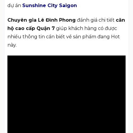
dự án
Sunshine City Saigon
Chuyên gia Lê Đình Phong
đánh giá chi tiết
căn
hộ cao cấp Quận 7
giúp khách hàng có được
nhiều thông tin cần biết về sản phẩm đang Hot
này.