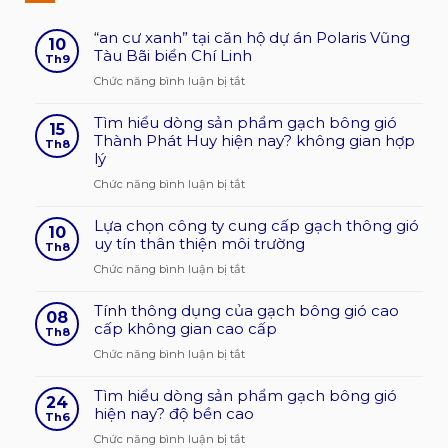
“an cư xanh” tại căn hộ dự án Polaris Vũng
10
Tàu Bãi biển Chí Linh
Th9
ở
Chức năng bình luận bị tắt
“an
Tìm hiểu dòng sản phẩm gạch bông gió
cư
15
Thành Phát Huy hiện nay? không gian hợp
xanh”
Th8
lý
tại
căn
ở
Chức năng bình luận bị tắt
hộ
Tìm
dự
Lựa chọn công ty cung cấp gạch thông gió
hiểu
10
án
uy tín thân thiện môi trường
dòng
Th8
Polaris
sản
ở
Chức năng bình luận bị tắt
Vũng
phẩm
Lựa
Tàu
gạch
Tính thông dụng của gạch bông gió cao
chọn
08
Bãi
bông
cấp không gian cao cấp
công
Th8
biển
gió
ty
ở
Chức năng bình luận bị tắt
Chí
Thành
cung
Tính
Linh
Phát
cấp
Tìm hiểu dòng sản phẩm gạch bông gió
thông
24
Huy
gạch
hiện nay? độ bền cao
dụng
Th6
hiện
thông
của
ở
Chức năng bình luận bị tắt
nay?