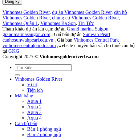
Vinhomes Golden River
,
dự án Vinhomes Golden River
,
căn hộ
Vinhomes Golden River
,
chung cư Vinhomes Golden River
,
Vinhomes Quận 1
,
Vinhomes Ba Son
,
Tin Tức
Tham khảo dự án lân cận: dự án
Grand marina Saigon
grandmarinasaiigon.com
; Giá bán dự án
Sunwah Pearl
canhosunwahpearl.edu.vn
, Giá bán
Vinhomes Central Park
vinhomescentralparktc.com
,website chuyên bán và cho thuê căn hộ
tại
GKG
Copyright 2025 ©
Vinhomesgoldenriverbs.com
Vinhomes Golden River
Vị trí
Tiện ích
Mặt bằng
Aqua 1
Aqua 2
Aqua 3
Aqua 4
Căn hộ bán
Bán 1 phòng ngủ
Bán 2 phòng ngủ