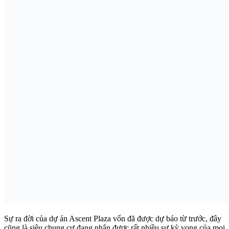
Sự ra đời của dự án Ascent Plaza vốn đã được dự báo từ trước, đây
cũng là siêu chung cư đang nhận được rất nhiều sự kỳ vọng của mọi