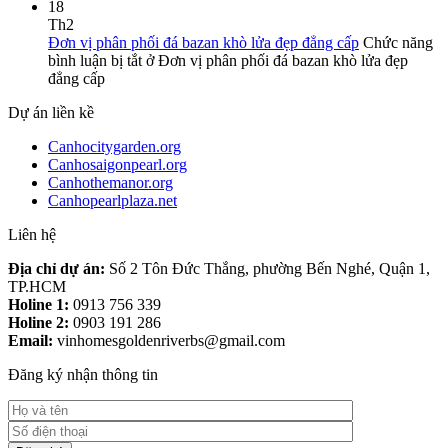
18
Th2
Đơn vị phân phối đá bazan khò lửa đẹp đẳng cấp
Chức năng
bình luận bị tắt
ở Đơn vị phân phối đá bazan khò lửa đẹp
đẳng cấp
Dự án liền kề
Canhocitygarden.org
Canhosaigonpearl.org
Canhothemanor.org
Canhopearlplaza.net
Liên hệ
Địa chỉ dự án:
Số 2 Tôn Đức Thắng, phường Bến Nghé, Quận 1,
TP.HCM
Holine 1:
0913 756 339
Holine 2:
0903 191 286
Email:
vinhomesgoldenriverbs@gmail.com
Đăng ký nhận thông tin