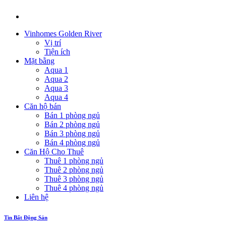
Vinhomes Golden River
Vị trí
Tiện ích
Mặt bằng
Aqua 1
Aqua 2
Aqua 3
Aqua 4
Căn hộ bán
Bán 1 phòng ngủ
Bán 2 phòng ngủ
Bán 3 phòng ngủ
Bán 4 phòng ngủ
Căn Hộ Cho Thuê
Thuê 1 phòng ngủ
Thuê 2 phòng ngủ
Thuê 3 phòng ngủ
Thuê 4 phòng ngủ
Liên hệ
Tin Bất Động Sản