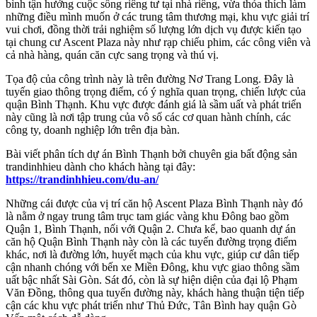
bình tận hưởng cuộc sống riêng tư tại nhà riêng, vừa thỏa thích làm
những điều mình muốn ở các trung tâm thương mại, khu vực giải trí
vui chơi, đồng thời trải nghiệm số lượng lớn dịch vụ được kiến tạo
tại chung cư Ascent Plaza này như rạp chiếu phim, các công viên và
cả nhà hàng, quán căn cực sang trọng và thú vị.
Tọa độ của công trình này là trên đường Nơ Trang Long. Đây là
tuyến giao thông trọng điểm, có ý nghĩa quan trọng, chiến lược của
quận Bình Thạnh. Khu vực được đánh giá là sầm uất và phát triển
này cũng là nơi tập trung của vô số các cơ quan hành chính, các
công ty, doanh nghiệp lớn trên địa bàn.
Bài viết phân tích dự án Bình Thạnh bởi chuyên gia bất động sản
trandinhhieu dành cho khách hàng tại đây:
https://trandinhhieu.com/du-an/
Những cái được của vị trí căn hộ Ascent Plaza Bình Thạnh này đó
là nằm ở ngay trung tâm trục tam giác vàng khu Đông bao gồm
Quận 1, Bình Thạnh, nối với Quận 2. Chưa kể, bao quanh dự án
căn hộ Quận Bình Thạnh này còn là các tuyến đường trọng điểm
khác, nơi là đường lớn, huyết mạch của khu vực, giúp cư dân tiếp
cận nhanh chóng với bến xe Miền Đông, khu vực giao thông sầm
uất bậc nhất Sài Gòn. Sát đó, còn là sự hiện diện của đại lộ Phạm
Văn Đồng, thông qua tuyến đường này, khách hàng thuận tiện tiếp
cận các khu vực phát triển như Thủ Đức, Tân Bình hay quận Gò