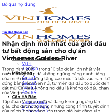
Bỏ qua nội dung
Tin Bất Động Sản
Nhận định mới nhất của giới đầu
tư bất động sản cho dự án
Vinhomes Golden River
Vinhomes Golden River
Vị trí
Tiện ích
Trong năm 2015, 1 trong 10 tập đoàn lớn nhất việt
Mặt bằng
nam là Vingroup dã không ngững nâng danh tiếng
Aqua 1
của mình lên những tầng cao mới. Từ bắc vào nam, từ
Aqua 2
đồng bằng lên miền núi, từ miền địa đầu tổ quốc đến
Aqua 3
đất mũi Cà Mau, không nơi đâu là không có dấu chan
Aqua 4
của Vingroup.
Căn Hộ Bán
Tập đoàn Vingroup đã và đang không ngừng làm
1 phòng ngủ
giàu cho đất nước bằng những công trình tuyệt đỉnh
2 phòng ngủ
của mình, những ông lớn trong giới bất động sản
3 phòng ngủ