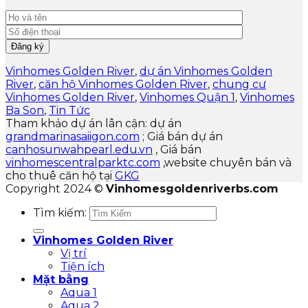
Vinhomes Golden River
,
dự án Vinhomes Golden
River
,
căn hộ Vinhomes Golden River
,
chung cư
Vinhomes Golden River
,
Vinhomes Quận 1
,
Vinhomes
Ba Son
,
Tin Tức
Tham khảo dự án lân cận: dự án
grandmarinasaiigon.com
; Giá bán dự án
canhosunwahpearl.edu.vn
, Giá bán
vinhomescentralparktc.com
,website chuyên bán và
cho thuê căn hộ tại
GKG
Copyright 2024 ©
Vinhomesgoldenriverbs.com
Tìm kiếm:
Vinhomes Golden River
Vị trí
Tiện ích
Mặt bằng
Aqua 1
Aqua 2