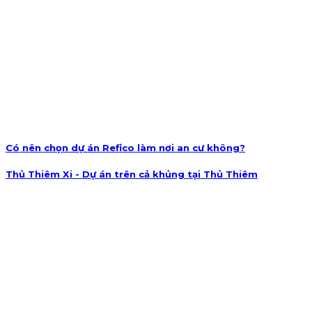
Có nên chọn dự án Refico làm nơi an cư không?
Thủ Thiêm Xi - Dự án trên cả khủng tại Thủ Thiêm