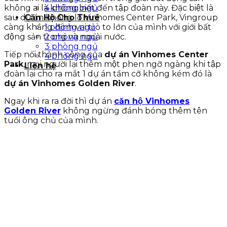
không ai là không biết đến tập đoàn này. Đặc biệt là
4 phòng ngủ
sau dự án khổng lồ Vinhomes Center Park, Vingroup
Căn Hộ Cho Thuê
càng khẳng định vai trò to lớn của mình với giới bất
1 phòng ngủ
động sản trong và ngoài nước.
2 phòng ngủ
3 phòng ngủ
Tiếp nối thành công của
dự án Vinhomes Center
4 phòng ngủ
Park
, mọi người lại thêm một phen ngỡ ngàng khi tập
Liên hệ
đoàn lại cho ra mắt 1 dự án tầm cỡ không kém đó là
dự án Vinhomes Golden River
.
Ngay khi ra ra đời thì dự án
căn hộ Vinhomes
Golden River
không ngừng đánh bóng thêm tên
tuổi ông chủ của mình.