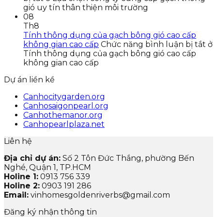
gió uy tín thân thiện môi trường
08
Th8
Tính thông dụng của gạch bông gió cao cấp
không gian cao cấp
Chức năng bình luận bị tắt
ở
Tính thông dụng của gạch bông gió cao cấp
không gian cao cấp
Dự án liền kề
Canhocitygarden.org
Canhosaigonpearl.org
Canhothemanor.org
Canhopearlplaza.net
Liên hệ
Địa chỉ dự án:
Số 2 Tôn Đức Thắng, phường Bến
Nghé, Quận 1, TP.HCM
Holine 1:
0913 756 339
Holine 2:
0903 191 286
Email:
vinhomesgoldenriverbs@gmail.com
Đăng ký nhận thông tin