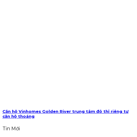
Căn hộ Vinhomes Golden River trung tâm đô thị riêng tư
căn hộ thoáng
Tin Mới