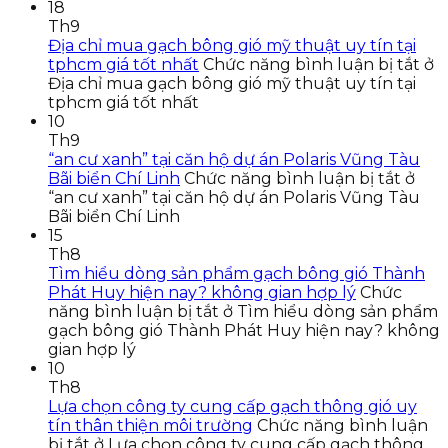
18
Th9
Địa chỉ mua gạch bông gió mỹ thuật uy tín tại
tphcm giá tốt nhất
Chức năng bình luận bị tắt
ở
Địa chỉ mua gạch bông gió mỹ thuật uy tín tại
tphcm giá tốt nhất
10
Th9
“an cư xanh” tại căn hộ dự án Polaris Vũng Tàu
Bãi biển Chí Linh
Chức năng bình luận bị tắt
ở
“an cư xanh” tại căn hộ dự án Polaris Vũng Tàu
Bãi biển Chí Linh
15
Th8
Tìm hiểu dòng sản phẩm gạch bông gió Thành
Phát Huy hiện nay? không gian hợp lý
Chức
năng bình luận bị tắt
ở Tìm hiểu dòng sản phẩm
gạch bông gió Thành Phát Huy hiện nay? không
gian hợp lý
10
Th8
Lựa chọn công ty cung cấp gạch thông gió uy
tín thân thiện môi trường
Chức năng bình luận
bị tắt
ở Lựa chọn công ty cung cấp gạch thông