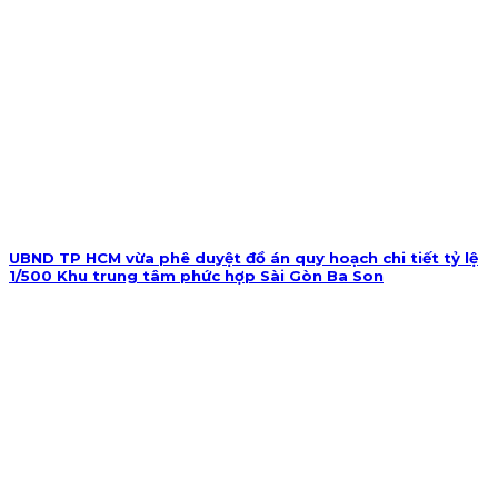
UBND TP HCM vừa phê duyệt đồ án quy hoạch chi tiết tỷ lệ
1/500 Khu trung tâm phức hợp Sài Gòn Ba Son