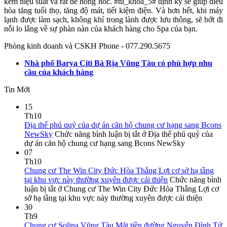
kém hiệu suất và rất dễ hỏng hóc. #tu_khoa_5# định kỳ sẽ giúp điều
hòa tăng tuổi thọ, tăng độ mát, tiết kiệm điện. Và hơn hết, khi máy
lạnh được làm sạch, không khí trong lành được lưu thông, sẽ bớt đi
nỗi lo lắng về sự phàn nàn của khách hàng cho Spa của bạn.
Phòng kinh doanh và CSKH Phone - 077.290.5675
Nhà phố Barya Citi Bà Rịa Vũng Tàu có phù hợp nhu
cầu của khách hàng
Tin Mới
15
Th10
Địa thế phú quý của dự án căn hộ chung cư hạng sang Bcons
NewSky
Chức năng bình luận bị tắt
ở Địa thế phú quý của
dự án căn hộ chung cư hạng sang Bcons NewSky
07
Th10
Chung cư The Win City Đức Hòa Thắng Lợi cơ sở hạ tầng
tại khu vực này thường xuyên được cải thiện
Chức năng bình
luận bị tắt
ở Chung cư The Win City Đức Hòa Thắng Lợi cơ
sở hạ tầng tại khu vực này thường xuyên được cải thiện
30
Th9
Chung cư Solina Vũng Tàu Mặt tiền đường Nguyễn Đình Tứ