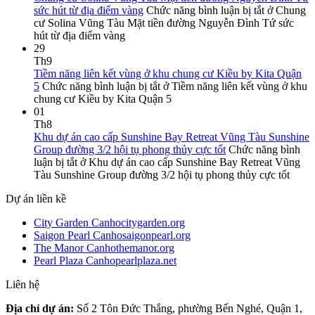
sức hút từ địa điểm vàng
Chức năng bình luận bị tắt
ở Chung
cư Solina Vũng Tàu Mặt tiền đường Nguyễn Đình Tứ sức
hút từ địa điểm vàng
29
Th9
Tiềm năng liên kết vùng ở khu chung cư Kiều by Kita Quận
5
Chức năng bình luận bị tắt
ở Tiềm năng liên kết vùng ở khu
chung cư Kiều by Kita Quận 5
01
Th8
Khu dự án cao cấp Sunshine Bay Retreat Vũng Tàu Sunshine
Group đường 3/2 hội tụ phong thủy cực tốt
Chức năng bình
luận bị tắt
ở Khu dự án cao cấp Sunshine Bay Retreat Vũng
Tàu Sunshine Group đường 3/2 hội tụ phong thủy cực tốt
Dự án liền kề
City Garden Canhocitygarden.org
Saigon Pearl Canhosaigonpearl.org
The Manor Canhothemanor.org
Pearl Plaza Canhopearlplaza.net
Liên hệ
Địa chỉ dự án:
Số 2 Tôn Đức Thắng, phường Bến Nghé, Quận 1,