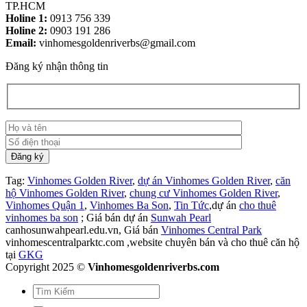
TP.HCM
Holine 1:
0913 756 339
Holine 2:
0903 191 286
Email:
vinhomesgoldenriverbs@gmail.com
Đăng ký nhận thông tin
Tag:
Vinhomes Golden River
,
dự án Vinhomes Golden River
,
căn
hộ Vinhomes Golden River
,
chung cư Vinhomes Golden River
,
Vinhomes Quận 1
,
Vinhomes Ba Son
,
Tin Tức
,dự án
cho thuê
vinhomes ba son
; Giá bán dự án
Sunwah Pearl
canhosunwahpearl.edu.vn, Giá bán
Vinhomes Central Park
vinhomescentralparktc.com ,website chuyên bán và cho thuê căn hộ
tại
GKG
Copyright 2025 ©
Vinhomesgoldenriverbs.com