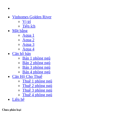
Vinhomes Golden River
Vị trí
Tiện ích
Mặt bằng
Aqua 1
Aqua 2
Aqua 3
Aqua 4
Căn hộ bán
Bán 1 phòng ngủ
Bán 2 phòng ngủ
Bán 3 phòng ngủ
Bán 4 phòng ngủ
Căn Hộ Cho Thuê
Thuê 1 phòng ngủ
Thuê 2 phòng ngủ
Thuê 3 phòng ngủ
Thuê 4 phòng ngủ
Liên hệ
Chưa phân loại