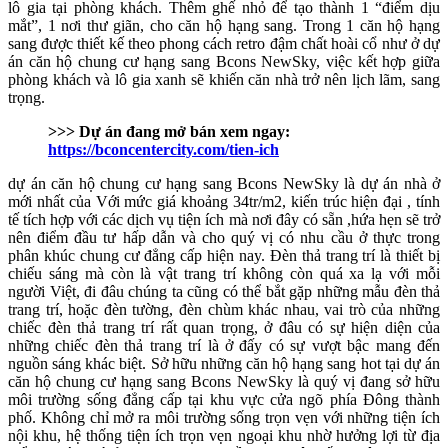
lô gia tại phòng khách. Thêm ghế nhỏ để tạo thành 1 “điểm dịu
mắt”, 1 nơi thư giãn, cho căn hộ hạng sang. Trong 1 căn hộ hạng
sang được thiết kế theo phong cách retro đậm chất hoài cổ như ở dự
án căn hộ chung cư hạng sang Bcons NewSky, việc kết hợp giữa
phòng khách và lô gia xanh sẽ khiến căn nhà trở nên lịch lãm, sang
trọng.
>>> Dự án đang mở bán xem ngay:
https://bconcentercity.com/tien-ich
dự án căn hộ chung cư hạng sang Bcons NewSky là dự án nhà ở
mới nhất của Với mức giá khoảng 34tr/m2, kiến trúc hiện đại , tính
tế tích hợp với các dịch vụ tiện ích mà nơi đây có sẵn ,hứa hẹn sẽ trở
nên điểm đầu tư hấp dẫn và cho quý vị có nhu cầu ở thực trong
phân khúc chung cư đẳng cấp hiện nay. Đèn thả trang trí là thiết bị
chiếu sáng mà còn là vật trang trí không còn quá xa lạ với mỗi
người Việt, đi đâu chúng ta cũng có thể bắt gặp những mẫu đèn thả
trang trí, hoặc đèn tường, đèn chùm khác nhau, vai trò của những
chiếc đèn thả trang trí rất quan trọng, ở đâu có sự hiện diện của
những chiếc đèn thả trang trí là ở đấy có sự vượt bậc mang đến
nguồn sáng khác biệt.​ Sở hữu những căn hộ hạng sang hot tại dự án
căn hộ chung cư hạng sang Bcons NewSky là quý vị đang sở hữu
môi trường sống đẳng cấp tại khu vực cửa ngõ phía Đông thành
phố. Không chỉ mở ra môi trường sống trọn vẹn với những tiện ích
nội khu, hệ thống tiện ích trọn vẹn ngoại khu nhờ hưởng lợi từ địa