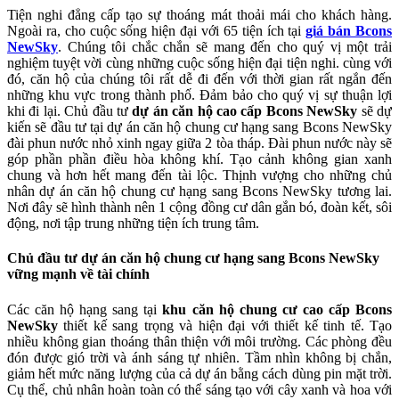
Tiện nghi đẳng cấp tạo sự thoáng mát thoải mái cho khách hàng.
Ngoài ra, cho cuộc sống hiện đại với 65 tiện ích tại
giá bán Bcons
NewSky
. Chúng tôi chắc chắn sẽ mang đến cho quý vị một trải
nghiệm tuyệt vời cùng những cuộc sống hiện đại tiện nghi. cùng với
đó, căn hộ của chúng tôi rất dễ đi đến với thời gian rất ngắn đến
những khu vực trong thành phố. Đảm bảo cho quý vị sự thuận lợi
khi đi lại. Chủ đầu tư
dự án căn hộ cao cấp Bcons NewSky
sẽ dự
kiến sẽ đầu tư tại dự án căn hộ chung cư hạng sang Bcons NewSky
đài phun nước nhỏ xinh ngay giữa 2 tòa tháp. Đài phun nước này sẽ
góp phần phần điều hòa không khí. Tạo cảnh không gian xanh
chung và hơn hết mang đến tài lộc. Thịnh vượng cho những chủ
nhân dự án căn hộ chung cư hạng sang Bcons NewSky tương lai.
Nơi đây sẽ hình thành nên 1 cộng đồng cư dân gắn bó, đoàn kết, sôi
động, nơi tập trung những tiện ích trung tâm.
Chủ đầu tư dự án căn hộ chung cư hạng sang Bcons NewSky
vững mạnh về tài chính
Các căn hộ hạng sang tại
khu căn hộ chung cư cao cấp Bcons
NewSky
thiết kế sang trọng và hiện đại với thiết kế tinh tế. Tạo
nhiều không gian thoáng thân thiện với môi trường. Các phòng đều
đón được gió trời và ánh sáng tự nhiên. Tầm nhìn không bị chắn,
giảm hết mức năng lượng của cả dự án bằng cách dùng pin mặt trời.
Cụ thể, chủ nhân hoàn toàn có thể sáng tạo với cây xanh và hoa với