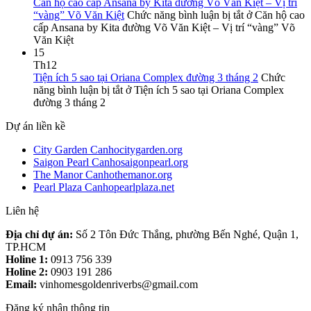
Căn hộ cao cấp Ansana by Kita đường Võ Văn Kiệt – Vị trí
“vàng” Võ Văn Kiệt
Chức năng bình luận bị tắt
ở Căn hộ cao
cấp Ansana by Kita đường Võ Văn Kiệt – Vị trí “vàng” Võ
Văn Kiệt
15
Th12
Tiện ích 5 sao tại Oriana Complex đường 3 tháng 2
Chức
năng bình luận bị tắt
ở Tiện ích 5 sao tại Oriana Complex
đường 3 tháng 2
Dự án liền kề
City Garden Canhocitygarden.org
Saigon Pearl Canhosaigonpearl.org
The Manor Canhothemanor.org
Pearl Plaza Canhopearlplaza.net
Liên hệ
Địa chỉ dự án:
Số 2 Tôn Đức Thắng, phường Bến Nghé, Quận 1,
TP.HCM
Holine 1:
0913 756 339
Holine 2:
0903 191 286
Email:
vinhomesgoldenriverbs@gmail.com
Đăng ký nhận thông tin