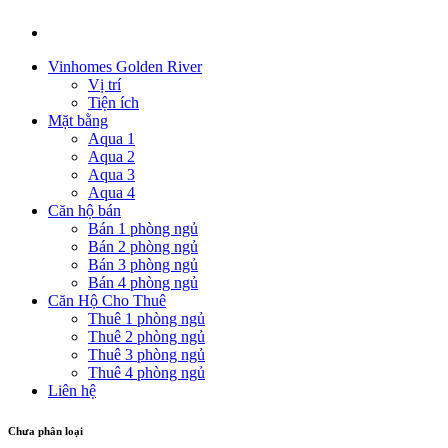
Vinhomes Golden River
Vị trí
Tiện ích
Mặt bằng
Aqua 1
Aqua 2
Aqua 3
Aqua 4
Căn hộ bán
Bán 1 phòng ngủ
Bán 2 phòng ngủ
Bán 3 phòng ngủ
Bán 4 phòng ngủ
Căn Hộ Cho Thuê
Thuê 1 phòng ngủ
Thuê 2 phòng ngủ
Thuê 3 phòng ngủ
Thuê 4 phòng ngủ
Liên hệ
Chưa phân loại