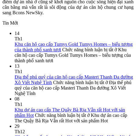
điểm dự án nhà ở cũng sẽ khơi nguồn cho cuộc sống hiện đại xanh
cân bằng mà vẫn rất là sôi động của dự án căn hộ chung cư hạng
sang Bcons NewSky.
Tin Mới
14
Th1
Khu căn hộ cao cấp Tumys Gold Tumys Homes – biểu tượng
của thành phố xanh tươi
Chức năng bình luận bị tắt
ở Khu
căn hộ cao cấp Tumys Gold Tumys Homes – biểu tượng của
thành phố xanh tươi
13
Th1
Địa thế phú quý của căn hộ cao cấp Masteri Thanh Đa đường
Xô Viết Nghệ Tỉnh
Chức năng bình luận bị tắt
ở Địa thế phú
quý của căn hộ cao cấp Masteri Thanh Đa đường Xô Viết
Nghệ Tỉnh
08
Th1
Khu dự án cao cấp The Quậy Bà Rịa Vẫn rất Hot với sản
phẩm Hot
Chức năng bình luận bị tắt
ở Khu dự án cao cấp
The Quậy Bà Rịa Vẫn rất Hot với sản phẩm Hot
29
Th12