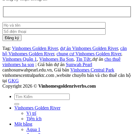
Tag:
Vinhomes Golden River
,
dự án Vinhomes Golden River
,
căn
hộ Vinhomes Golden River
,
chung cư Vinhomes Golden River
,
Vinhomes Quận 1
,
Vinhomes Ba Son
,
Tin Tức
,dự án
cho thuê
vinhomes ba son
; Giá bán dự án
Sunwah Pearl
canhosunwahpearl.edu.vn, Giá bán
Vinhomes Central Park
vinhomescentralparktc.com ,website chuyên bán và cho thuê căn hộ
tại
GKG
Copyright 2026 ©
Vinhomesgoldenriverbs.com
Vinhomes Golden River
Vị trí
Tiện ích
Mặt bằng
Aqua 1