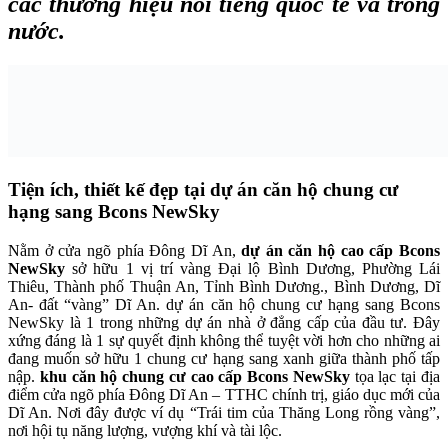
các thương hiệu nổi tiếng quốc tế và trong
nước.
Tiện ích, thiết kế đẹp tại dự án căn hộ chung cư
hạng sang Bcons NewSky
Nằm ở cửa ngõ phía Đông Dĩ An,
dự án căn hộ cao cấp Bcons
NewSky
sở hữu 1 vị trí vàng Đại lộ Bình Dương, Phường Lái
Thiêu, Thành phố Thuận An, Tỉnh Bình Dương., Bình Dương, Dĩ
An- đất “vàng” Dĩ An. dự án căn hộ chung cư hạng sang Bcons
NewSky là 1 trong những dự án nhà ở đẳng cấp của đầu tư. Đây
xứng đáng là 1 sự quyết định không thể tuyệt vời hơn cho những ai
đang muốn sở hữu 1 chung cư hạng sang xanh giữa thành phố tấp
nập.
khu căn hộ chung cư cao cấp Bcons NewSky
tọa lạc tại địa
điểm cửa ngõ phía Đông Dĩ An – TTHC chính trị, giáo dục mới của
Dĩ An. Nơi đây được ví dụ “Trái tim của Thăng Long rồng vàng”,
nơi hội tụ năng lượng, vượng khí và tài lộc.