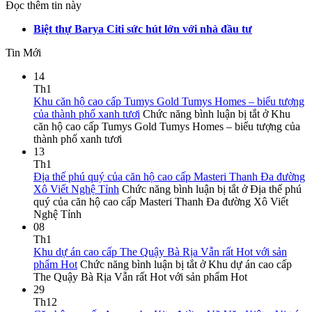
Đọc thêm tin này
Biệt thự Barya Citi sức hút lớn với nhà đầu tư
Tin Mới
14
Th1
Khu căn hộ cao cấp Tumys Gold Tumys Homes – biểu tượng
của thành phố xanh tươi
Chức năng bình luận bị tắt
ở Khu
căn hộ cao cấp Tumys Gold Tumys Homes – biểu tượng của
thành phố xanh tươi
13
Th1
Địa thế phú quý của căn hộ cao cấp Masteri Thanh Đa đường
Xô Viết Nghệ Tỉnh
Chức năng bình luận bị tắt
ở Địa thế phú
quý của căn hộ cao cấp Masteri Thanh Đa đường Xô Viết
Nghệ Tỉnh
08
Th1
Khu dự án cao cấp The Quậy Bà Rịa Vẫn rất Hot với sản
phẩm Hot
Chức năng bình luận bị tắt
ở Khu dự án cao cấp
The Quậy Bà Rịa Vẫn rất Hot với sản phẩm Hot
29
Th12