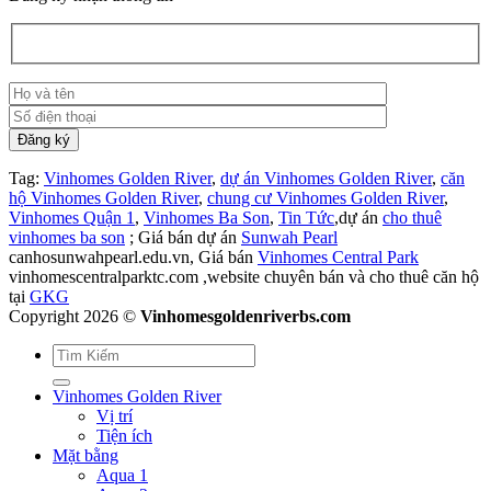
Tag:
Vinhomes Golden River
,
dự án Vinhomes Golden River
,
căn
hộ Vinhomes Golden River
,
chung cư Vinhomes Golden River
,
Vinhomes Quận 1
,
Vinhomes Ba Son
,
Tin Tức
,dự án
cho thuê
vinhomes ba son
; Giá bán dự án
Sunwah Pearl
canhosunwahpearl.edu.vn, Giá bán
Vinhomes Central Park
vinhomescentralparktc.com ,website chuyên bán và cho thuê căn hộ
tại
GKG
Copyright 2026 ©
Vinhomesgoldenriverbs.com
Vinhomes Golden River
Vị trí
Tiện ích
Mặt bằng
Aqua 1