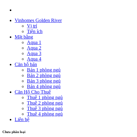
Vinhomes Golden River
Vị trí
Tiện ích
Mặt bằng
Aqua 1
Aqua 2
Aqua 3
Aqua 4
Căn hộ bán
Bán 1 phòng ngủ
Bán 2 phòng ngủ
Bán 3 phòng ngủ
Bán 4 phòng ngủ
Căn Hộ Cho Thuê
Thuê 1 phòng ngủ
Thuê 2 phòng ngủ
Thuê 3 phòng ngủ
Thuê 4 phòng ngủ
Liên hệ
Chưa phân loại