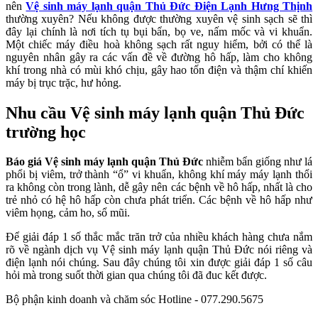
nên
Vệ sinh máy lạnh quận Thủ Đức Điện Lạnh Hưng Thịnh
thường xuyên? Nếu không được thường xuyên vệ sinh sạch sẽ thì
đây lại chính là nơi tích tụ bụi bẩn, bọ ve, nấm mốc và vi khuẩn.
Một chiếc máy điều hoà không sạch rất nguy hiểm, bởi có thể là
nguyên nhân gây ra các vấn đề về đường hô hấp, làm cho không
khí trong nhà có mùi khó chịu, gây hao tốn điện và thậm chí khiến
máy bị trục trặc, hư hỏng.
Nhu cầu Vệ sinh máy lạnh quận Thủ Đức
trường học
Báo giá Vệ sinh máy lạnh quận Thủ Đức
nhiễm bẩn giống như lá
phổi bị viêm, trở thành “ổ” vi khuẩn, không khí máy máy lạnh thổi
ra không còn trong lành, dễ gây nên các bệnh về hô hấp, nhất là cho
trẻ nhỏ có hệ hô hấp còn chưa phát triển. Các bệnh về hô hấp như
viêm họng, cảm ho, sổ mũi.
Để giải đáp 1 số thắc mắc trăn trở của nhiều khách hàng chưa nắm
rõ về ngành dịch vụ Vệ sinh máy lạnh quận Thủ Đức nói riêng và
điện lạnh nói chúng. Sau đây chúng tôi xin được giải đáp 1 số câu
hỏi mà trong suốt thời gian qua chúng tôi đã đuc kết được.
Bộ phận kinh doanh và chăm sóc Hotline - 077.290.5675