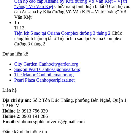
Căn hộ cao cấp Ansana by Kita đường Võ Văn Kiệt – Vị trí
“vàng” Võ Văn Kiệt
Chức năng bình luận bị tắt
ở Căn hộ cao
cấp Ansana by Kita đường Võ Văn Kiệt – Vị trí “vàng” Võ
Văn Kiệt
15
Th12
Tiện ích 5 sao tại Oriana Complex đường 3 tháng 2
Chức
năng bình luận bị tắt
ở Tiện ích 5 sao tại Oriana Complex
đường 3 tháng 2
Dự án liền kề
City Garden Canhocitygarden.org
Saigon Pearl Canhosaigonpearl.org
The Manor Canhothemanor.org
Pearl Plaza Canhopearlplaza.net
Liên hệ
Địa chỉ dự án:
Số 2 Tôn Đức Thắng, phường Bến Nghé, Quận 1,
TP.HCM
Holine 1:
0913 756 339
Holine 2:
0903 191 286
Email:
vinhomesgoldenriverbs@gmail.com
Đăng ký nhận thông tin