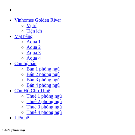
Vinhomes Golden River
Vị trí
Tiện ích
Mặt bằng
Aqua 1
Aqua 2
Aqua 3
Aqua 4
Căn hộ bán
Bán 1 phòng ngủ
Bán 2 phòng ngủ
Bán 3 phòng ngủ
Bán 4 phòng ngủ
Căn Hộ Cho Thuê
Thuê 1 phòng ngủ
Thuê 2 phòng ngủ
Thuê 3 phòng ngủ
Thuê 4 phòng ngủ
Liên hệ
Chưa phân loại