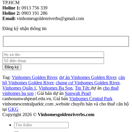
TP.HCM
Holine 1:
0913 756 339
Holine 2:
0903 191 286
Email:
vinhomesgoldenriverbs@gmail.com
Đăng ký nhận thông tin
Tag:
Vinhomes Golden River
,
dự án Vinhomes Golden River
,
căn
hộ Vinhomes Golden River
,
chung cư Vinhomes Golden River
,
Vinhomes Quận 1
,
Vinhomes Ba Son
,
Tin Tức
,dự án
cho thuê
vinhomes ba son
; Giá bán dự án
Sunwah Pearl
canhosunwahpearl.edu.vn, Giá bán
Vinhomes Central Park
vinhomescentralparktc.com ,website chuyên bán và cho thuê căn hộ
tại
GKG
Copyright 2026 ©
Vinhomesgoldenriverbs.com