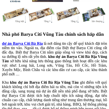
Nhà phố Barya Citi Vũng Tàu chính sách hấp dẫn
dự án Barya Citi Bà Rịa
là nơi đáng tin cậy để quý khách đặt tròn
niềm tin vào. Ngoài ra, địa điểm của Biệt thự Barya Citi cũng rất
đắc địa. Biệt thự Barya Citi nằm giáp sông và view khá đẹp, cách
xa đường lộ nên rất yên tĩnh.
khu dự án Barya Citi Bà Rịa Vũng
Tàu
sở hữu khả năng lưu thông giao thông linh hoạt đến các khu
vực như: Long hải, Long sơn, Vũng Tàu, Hồ Cốc, Hồ Tràm,
Xuyên Mộc, Bình Châu và các khu dân cư cao cấp, các khu thành
phố mới …
Khu
khu dự án Barya Citi Bà Rịa Vũng Tàu
ghi điểm với quý
khách không chỉ bởi địa điểm hái ra tiền, mà còn vì những tiện ích
đẳng cấp, sang trọng mà dự án đất nền nhà phố đang sỡ hữu. Biệt
thự Barya Citi được tích hợp chuỗi tiện ích năng động, đạt tiêu
chuẩn cao cấp, chất lượng danh tiếng như trung tâm thương mại, hồ
bơi ngoài trời, khu vui chơi giải trí, nhà hàng, BBQ, hệ thống phòng
tập thể thao, spa,… tất cả được bố trí thông minh bên trong nội khu,