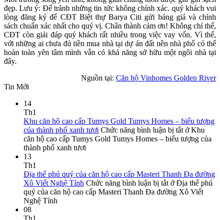
đẹp. Lưu ý: Để tránh những tin tức không chính xác. quý khách vui
lòng đăng ký để CĐT Biệt thự Barya Citi gửi bảng giá và chính
sách chuẩn xác nhất cho quý vị. Chân thành cảm ơn! Không chỉ thế,
CĐT còn giải đáp quý khách rất nhiều trong việc vay vốn. Vì thế,
với những ai chưa đủ tiền mua nhà tại dự án đất nền nhà phố có thể
hoàn toàn yên tâm mình vẫn có khả năng sở hữu một ngôi nhà tại
đây.
Nguồn tại:
Căn hộ Vinhomes Golden River
Tin Mới
14
Th1
Khu căn hộ cao cấp Tumys Gold Tumys Homes – biểu tượng
của thành phố xanh tươi
Chức năng bình luận bị tắt
ở Khu
căn hộ cao cấp Tumys Gold Tumys Homes – biểu tượng của
thành phố xanh tươi
13
Th1
Địa thế phú quý của căn hộ cao cấp Masteri Thanh Đa đường
Xô Viết Nghệ Tỉnh
Chức năng bình luận bị tắt
ở Địa thế phú
quý của căn hộ cao cấp Masteri Thanh Đa đường Xô Viết
Nghệ Tỉnh
08
Th1