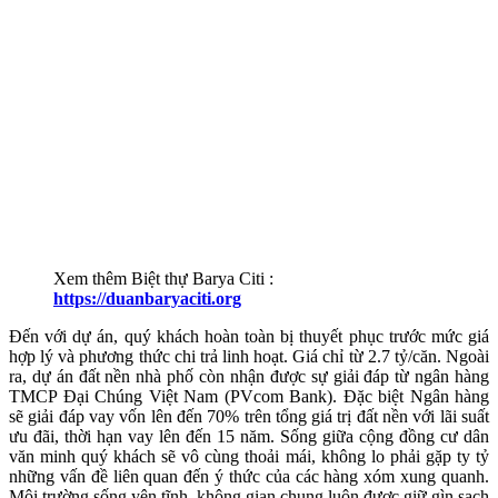
Xem thêm Biệt thự Barya Citi :
https://duanbaryaciti.org
Đến với dự án, quý khách hoàn toàn bị thuyết phục trước mức giá
hợp lý và phương thức chi trả linh hoạt. Giá chỉ từ 2.7 tỷ/căn. Ngoài
ra, dự án đất nền nhà phố còn nhận được sự giải đáp từ ngân hàng
TMCP Đại Chúng Việt Nam (PVcom Bank). Đặc biệt Ngân hàng
sẽ giải đáp vay vốn lên đến 70% trên tổng giá trị đất nền với lãi suất
ưu đãi, thời hạn vay lên đến 15 năm. Sống giữa cộng đồng cư dân
văn minh quý khách sẽ vô cùng thoải mái, không lo phải gặp ty tỷ
những vấn đề liên quan đến ý thức của các hàng xóm xung quanh.
Môi trường sống yên tĩnh, không gian chung luôn được giữ gìn sạch