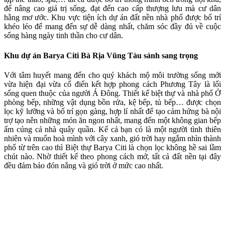
để nâng cao giá trị sống, đạt đến cao cấp thượng lưu mà cư dân
hằng mơ ước. Khu vực tiện ích dự án đất nền nhà phố được bố trí
khéo léo để mang đến sự dễ dàng nhất, chăm sóc đầy đủ về cuộc
sống hàng ngày tinh thần cho cư dân.
Khu dự án Barya Citi Bà Rịa Vũng Tàu sảnh sang trọng
Với tâm huyết mang đến cho quý khách mộ môi trường sống mới
vừa hiện đại vừa cổ điển kết hợp phong cách Phương Tây là lối
sống quen thuộc của người Á Đông. Thiết kế biệt thự và nhà phố Ở
phòng bếp, những vật dụng bồn rửa, kệ bếp, tủ bếp… được chọn
lọc kỹ lưỡng và bố trí gọn gàng, hợp lí nhất để tạo cảm hứng bà nội
trợ tạo nên những món ăn ngon nhất, mang đến một không gian bếp
ấm cúng cả nhà quây quần. Kể cả bạn có là một người tình thiên
nhiên và muốn hoà mình với cây xanh, gió trời hay ngắm nhìn thành
phố từ trên cao thì Biệt thự Barya Citi là chọn lọc không hề sai lầm
chút nào. Nhờ thiết kế theo phong cách mở, tất cả đất nền tại đây
đều đảm bảo đón nắng và gió trời ở mức cao nhất.