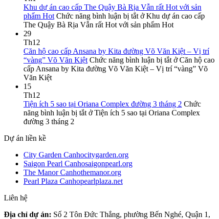
Khu dự án cao cấp The Quậy Bà Rịa Vẫn rất Hot với sản
phẩm Hot
Chức năng bình luận bị tắt
ở Khu dự án cao cấp
The Quậy Bà Rịa Vẫn rất Hot với sản phẩm Hot
29
Th12
Căn hộ cao cấp Ansana by Kita đường Võ Văn Kiệt – Vị trí
“vàng” Võ Văn Kiệt
Chức năng bình luận bị tắt
ở Căn hộ cao
cấp Ansana by Kita đường Võ Văn Kiệt – Vị trí “vàng” Võ
Văn Kiệt
15
Th12
Tiện ích 5 sao tại Oriana Complex đường 3 tháng 2
Chức
năng bình luận bị tắt
ở Tiện ích 5 sao tại Oriana Complex
đường 3 tháng 2
Dự án liền kề
City Garden Canhocitygarden.org
Saigon Pearl Canhosaigonpearl.org
The Manor Canhothemanor.org
Pearl Plaza Canhopearlplaza.net
Liên hệ
Địa chỉ dự án:
Số 2 Tôn Đức Thắng, phường Bến Nghé, Quận 1,