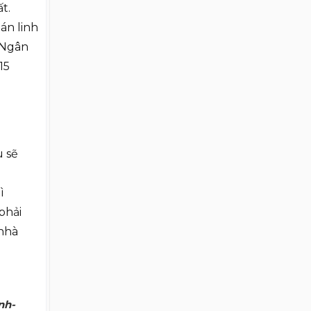
t.
án linh
t Ngân
15
u sẽ
ì
phải
 nhà
nh-