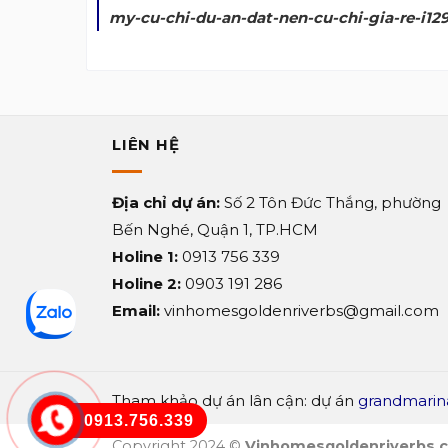
my-cu-chi-du-an-dat-nen-cu-chi-gia-re-i12
LIÊN HỆ
Địa chỉ dự án:
Số 2 Tôn Đức Thắng, phường
Bến Nghé, Quận 1, TP.HCM
Holine 1:
0913 756 339
Holine 2:
0903 191 286
Email:
vinhomesgoldenriverbs@gmail.com
Tham khảo dự án lân cận: dự án
grandmarin
0913.756.339
Copyright 2024 ©
Vinhomesgoldenriverbs.