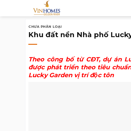
Chuyển
đến
nội
CHƯA PHÂN LOẠI
dung
Khu đất nền Nhà phố Lucky G
Theo công bố từ CĐT,
dự án L
được phát triển theo tiêu chu
Lucky Garden vị trí độc tôn