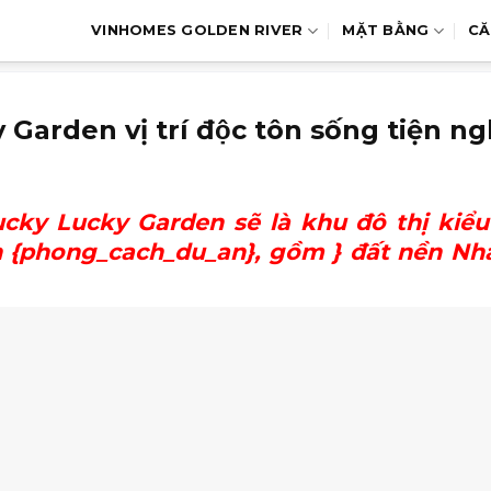
VINHOMES GOLDEN RIVER
MẶT BẰNG
CĂ
arden vị trí độc tôn sống tiện ng
ucky Lucky Garden
sẽ là khu đô thị kiể
ẩn {phong_cach_du_an}, gồm } đất nền Nh