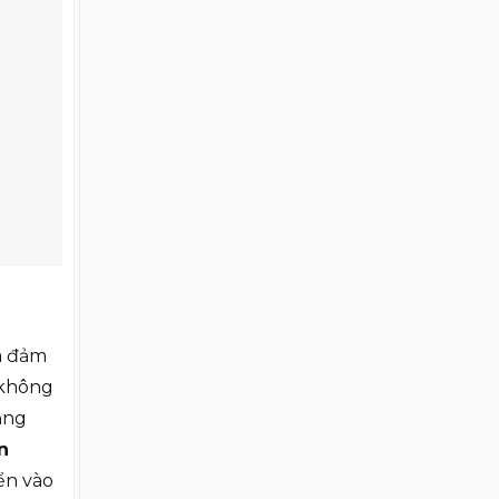
Residence?
và đảm
 không
ăng
n
yển vào