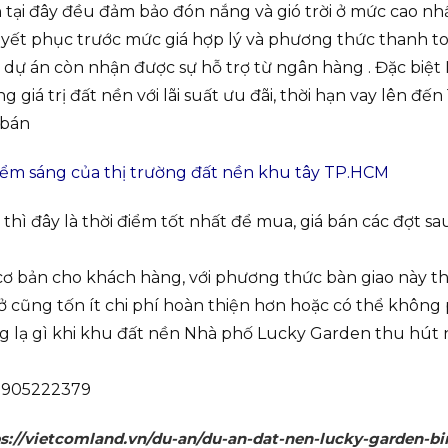
 tại đây đều đảm bảo đón nắng và gió trời ở mức cao nhấ
uyết phục trước mức giá hợp lý và phương thức thanh to
ra, dự án còn nhận được sự hỗ trợ từ ngân hàng . Đặc biệ
giá trị đất nền với lãi suất ưu đãi, thời hạn vay lên đến 
 bán
ểm sáng của thị trường đất nền khu tây TP.HCM
ì đây là thời điểm tốt nhất để mua, giá bán các đợt sa
cơ bản cho khách hàng, với phương thức bàn giao này th
 cũng tốn ít chi phí hoàn thiện hơn hoặc có thể không 
g lạ gì khi khu đất nền Nhà phố Lucky Garden thu hút
 0905222379
s://vietcomland.vn/du-an/du-an-dat-nen-lucky-garden-bi