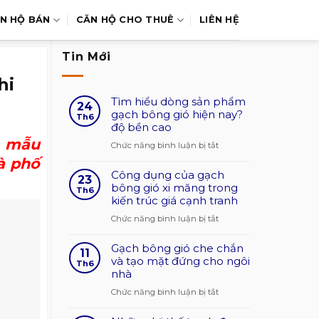
N HỘ BÁN
CĂN HỘ CHO THUÊ
LIÊN HỆ
Tin Mới
hi
Tìm hiểu dòng sản phẩm
24
gạch bông gió hiện nay?
Th6
độ bền cao
u mẫu
ở
Chức năng bình luận bị tắt
Tìm
à phố
Công dụng của gạch
hiểu
23
bông gió xi măng trong
dòng
Th6
kiến trúc giá cạnh tranh
sản
phẩm
ở
Chức năng bình luận bị tắt
gạch
Công
bông
Gạch bông gió che chắn
dụng
11
gió
và tạo mặt đứng cho ngôi
của
Th6
nhà
hiện
gạch
nay?
bông
ở
Chức năng bình luận bị tắt
độ
gió
Gạch
bền
xi