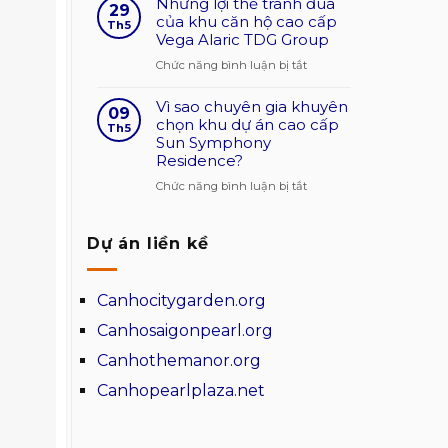
Những lợi thế tranh đua
bông
29
cao
măng
của khu căn hộ cao cấp
gió
Th5
Vega Alaric TDG Group
trong
che
kiến
chắn
ở
Chức năng bình luận bị tắt
trúc
và
Những
giá
tạo
Vì sao chuyên gia khuyên
lợi
09
cạnh
mặt
chọn khu dự án cao cấp
thế
Th5
tranh
Sun Symphony
đứng
tranh
Residence?
cho
đua
ngôi
của
ở
Chức năng bình luận bị tắt
nhà
khu
Vì
căn
sao
Dự án liền kề
hộ
chuyên
cao
gia
cấp
khuyên
Canhocitygarden.org
Vega
chọn
Alaric
khu
Canhosaigonpearl.org
TDG
dự
Canhothemanor.org
Group
án
cao
Canhopearlplaza.net
cấp
Sun
Symphony