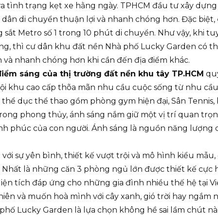
y ra tình trạng kẹt xe hằng ngày. TPHCM đầu tư xây dựng
 dân di chuyển thuận lợi và nhanh chóng hơn. Đặc biệt,
sắt Metro số 1 trong 10 phút di chuyển. Như vậy, khi t
ộng, thì cư dân khu đất nền Nhà phố Lucky Garden có 
n và nhanh chóng hơn khi cần đến địa điểm khác.
iểm sáng của thị trường đất nền khu tây TP.HCM
qu
 nội khu cao cấp thõa mãn nhu cầu cuộc sống từ nhu cầ
g thể dục thể thao gồm phòng gym hiện đại, Sân Tennis,
rong phong thủy, ánh sáng nắm giữ một vị trí quan trọn
nh phúc của con người. Ánh sáng là nguồn năng lượng 
 với sự yên bình, thiết kế vượt trội và mô hình kiểu mẫu,
. Nhất là những căn 3 phòng ngủ lớn được thiết kế cực 
iện tích đáp ứng cho những gia đình nhiều thế hệ tại Vi
hiên và muốn hoà mình với cây xanh, gió trời hay ngắm 
 phố Lucky Garden là lựa chọn không hề sai lầm chút nà