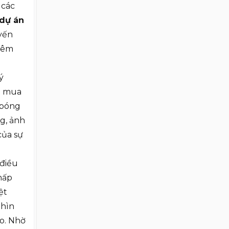
 các
dự án
uyến
thêm
ý
u mua
 bóng
g, ảnh
của sự
 điều
hấp
ệt
nhìn
o. Nhờ