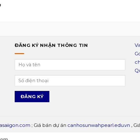
9
ĐĂNG KÝ NHẬN THÔNG TIN
Vi
Go
ch
Qu
asaiigon.com
; Giá bán dự án
canhosunwahpearl.edu.vn
, Gi
com