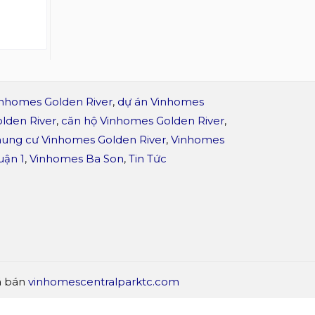
nhomes Golden River
,
dự án Vinhomes
lden River
,
căn hộ Vinhomes Golden River
,
ung cư Vinhomes Golden River
,
Vinhomes
ận 1
,
Vinhomes Ba Son
,
Tin Tức
á bán
vinhomescentralparktc.com