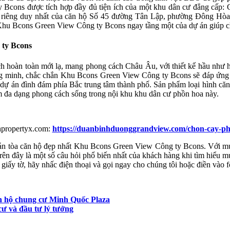
ons được tích hợp đầy đủ tiện ích của một khu dân cư đẳng cấp: G
ét riêng duy nhất của căn hộ Số 45 đường Tân Lập, phường Đông Hòa
Khu Bcons Green View Công ty Bcons ngay tầng một của dự án giúp ch
 ty Bcons
 hoàn toàn mới lạ, mang phong cách Châu Âu, với thiết kế hầu như ho
 thông minh, chắc chắn Khu Bcons Green View Công ty Bcons sẽ đáp ứ
 dự án đình đám phía Bắc trung tâm thành phố. Sản phẩm loại hình că
àm đa dạng phong cách sống trong nội khu khu dân cư phồn hoa này.
hpropertyx.com:
https://duanbinhduonggrandview.com/chon-cay-ph
bán tòa căn hộ đẹp nhất Khu Bcons Green View Công ty Bcons. Với mức
 đây là một số câu hỏi phổ biến nhất của khách hàng khi tìm h
ờ, hãy nhấc điện thoại và gọi ngay cho chúng tôi hoặc điền vào form b
n hộ chung cư Minh Quốc Plaza
 và đầu tư lý tưởng