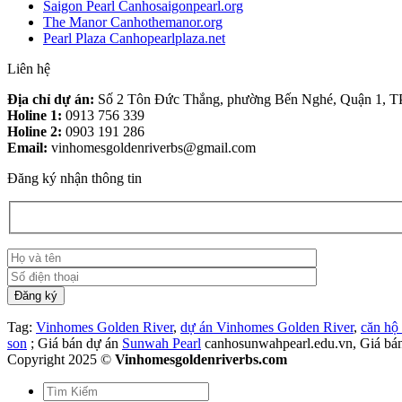
Saigon Pearl Canhosaigonpearl.org
The Manor Canhothemanor.org
Pearl Plaza Canhopearlplaza.net
Liên hệ
Địa chỉ dự án:
Số 2 Tôn Đức Thắng, phường Bến Nghé, Quận 1, 
Holine 1:
0913 756 339
Holine 2:
0903 191 286
Email:
vinhomesgoldenriverbs@gmail.com
Đăng ký nhận thông tin
Tag:
Vinhomes Golden River
,
dự án Vinhomes Golden River
,
căn hộ
son
; Giá bán dự án
Sunwah Pearl
canhosunwahpearl.edu.vn, Giá bá
Copyright 2025 ©
Vinhomesgoldenriverbs.com