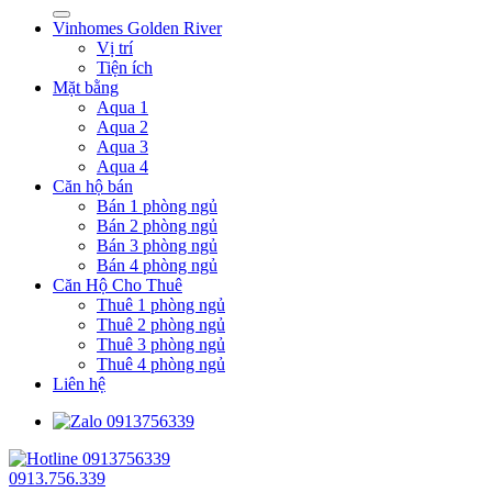
Vinhomes Golden River
Vị trí
Tiện ích
Mặt bằng
Aqua 1
Aqua 2
Aqua 3
Aqua 4
Căn hộ bán
Bán 1 phòng ngủ
Bán 2 phòng ngủ
Bán 3 phòng ngủ
Bán 4 phòng ngủ
Căn Hộ Cho Thuê
Thuê 1 phòng ngủ
Thuê 2 phòng ngủ
Thuê 3 phòng ngủ
Thuê 4 phòng ngủ
Liên hệ
0913.756.339