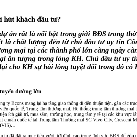
ì hút khách đầu tư?
ự án rất là nổi bật trong giới BĐS trong thời
ất là chất lượng đến từ chủ đầu tư uy tín 
ơng mại tại các thành phố lớn càng ngày cà
ại ấn tượng trong lòng KH. Chủ đầu tư uy tí
i cho KH sự hài lòng tuyệt đối trong đó có
tuyến đường lớn
ng ty Bcons mang lại hạ tầng giao thông đi đến thuận tiện, gần các
viện quốc tế, Trung tâm thương mại, Hệ thống trung tâm thương mại t
 tiện ích giải trí, mua sắm, trường học, trung tâm y tế tại các khu vự
 đạt chuẩn quốc tế tại Trung tâm Thương mại SC Vivo City, Crescent 
 (BVIS)…
u tư đã đặt ra mục tiêu vươn tới đình cao trong lĩnh vực BĐS để góp 