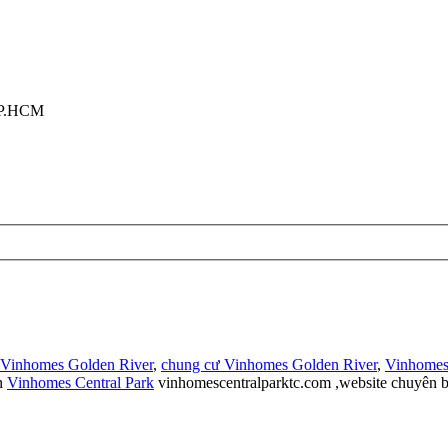
TP.HCM
 Vinhomes Golden River
,
chung cư Vinhomes Golden River
,
Vinhomes
n
Vinhomes Central Park
vinhomescentralparktc.com ,website chuyên b