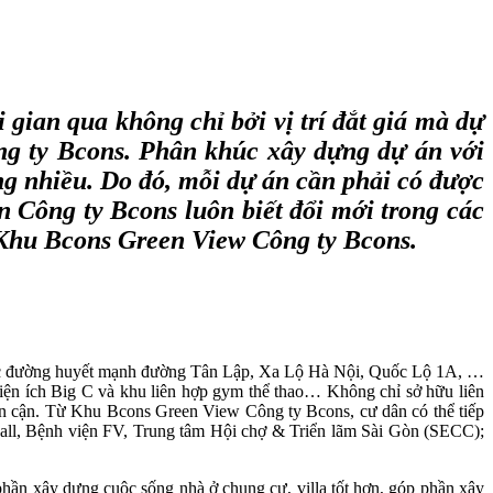
 gian qua không chỉ bởi vị trí đắt giá mà dự
Công ty Bcons. Phân khúc xây dựng dự án với
ng nhiều. Do đó, mỗi dự án cần phải có được
n Công ty Bcons luôn biết đổi mới trong các
 Khu Bcons Green View Công ty Bcons.
 trục đường huyết mạnh đường Tân Lập, Xa Lộ Hà Nội, Quốc Lộ 1A, …
iện ích Big C và khu liên hợp gym thể thao… Không chỉ sở hữu liên
c lân cận. Từ Khu Bcons Green View Công ty Bcons, cư dân có thể tiếp
Mall, Bệnh viện FV, Trung tâm Hội chợ & Triển lãm Sài Gòn (SECC);
phần xây dựng cuộc sống nhà ở chung cư, villa tốt hơn, góp phần xây