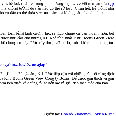
ym, bể bơi, nhà trẻ, trung tâm thương mại, …vv Điểm nhấn của
tập
 mà không tưởng dựa án nào có thể sở hữu. Chưa hết, hệ thống nhà
o cư dân có thể thỏa sức mua sắm mà không cần phải đi đâu xa.
àn toàn bằng kính cường lực, sẽ giúp chung cư bạn thoáng hơn, tiết
ng được nhu cầu của những KH khó tính nhất. Khu Bcons Green View
n hộ chung cư này được xây dựng với ba loại nhà khác nhau bao gồm:
ong-thuy-cho-12-con-giap/
 giá chỉ từ 1 tỷ/căn , KH được tiếp cận với những căn hộ cùng dịch
iểu mua Khu Bcons Green View Công ty Bcons. Để được giải thích và giải
ên dưới và chúng tôi sẽ liên lạc và giải đáp thắc mắc của bạn.
Nguồn tại:
Căn hộ Vinhomes Golden River