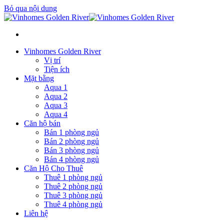
Bỏ qua nội dung
Vinhomes Golden River
Vị trí
Tiện ích
Mặt bằng
Aqua 1
Aqua 2
Aqua 3
Aqua 4
Căn hộ bán
Bán 1 phòng ngủ
Bán 2 phòng ngủ
Bán 3 phòng ngủ
Bán 4 phòng ngủ
Căn Hộ Cho Thuê
Thuê 1 phòng ngủ
Thuê 2 phòng ngủ
Thuê 3 phòng ngủ
Thuê 4 phòng ngủ
Liên hệ