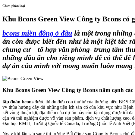
Chưa phân loại
Khu Bcons Green View Công ty Bcons có g
bcons miền đông ở đâu
là một trong những d
án còn được biết đến như là một kiệt tác r
chung cư – tổ hợp văn phòng- trung tâm thư
những dấu ấn cho riêng mình để có thể để l
dự án của mình với mong muốn luôn mang lạ
Khu Bcons Green View Công ty Bcons nằm cạnh các 
tập đoàn bcons
được thí dụ đứa con thứ tư của thương hiệu BĐS Cô
vv thừa hưởng đầy đủ những tiện ích sẵn có của khu vực như Bệnh 
kết vùng thuận lợi, địa điểm của dự án này còn tận dụng được tối đa
cận và trải nghiệm được vô vàn sản phẩm, dịch vụ chất lượng cao,
Đại học RMIT, Trường Quốc tế Canada, Trường Quốc tế Anh Việt
Ngay khi lấn sân sang thị trường Bất động sản Công ty Bcons chủ đầ