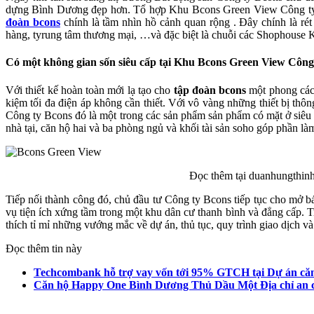
dựng Bình Dương đẹp hơn. Tổ hợp Khu Bcons Green View Công ty Bc
đoàn bcons
chính là tầm nhìn hồ cảnh quan rộng . Đây chính là r
hàng, tyrung tâm thương mại, …và đặc biệt là chuỗi các Shophouse 
Có một không gian sốn siêu cấp tại Khu Bcons Green View Công
Với thiết kế hoàn toàn mới lạ tạo cho
tập đoàn bcons
một phong cách
kiệm tối đa điện áp không cần thiết. Với vô vàng những thiết bị
Công ty Bcons đó là một trong các sản phẩm sản phẩm có mặt ở siêu
nhà tại, căn hộ hai và ba phòng ngủ và khối tài sản soho góp phần l
Đọc thêm tại duanhungthin
Tiếp nối thành công đó, chủ đầu tư Công ty Bcons tiếp tục cho mở 
vụ tiện ích xứng tầm trong một khu dân cư thanh bình và đẳng cấp. Trên
thích tỉ mỉ những vướng mắc về dự án, thủ tục, quy trình giao dịch và giấy t
Đọc thêm tin này
Techcombank hỗ trợ vay vốn tới 95% GTCH tại Dự án că
Căn hộ Happy One Bình Dương Thủ Dầu Một Địa chỉ an cư