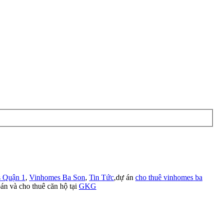
 Quận 1
,
Vinhomes Ba Son
,
Tin Tức
,dự án
cho thuê vinhomes ba
án và cho thuê căn hộ tại
GKG