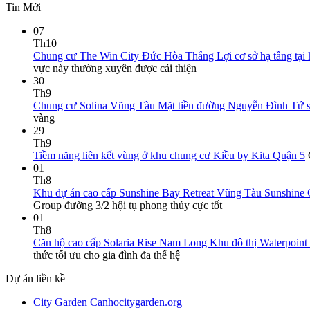
Tin Mới
07
Th10
Chung cư The Win City Đức Hòa Thắng Lợi cơ sở hạ tầng tại 
vực này thường xuyên được cải thiện
30
Th9
Chung cư Solina Vũng Tàu Mặt tiền đường Nguyễn Đình Tứ sứ
vàng
29
Th9
Tiềm năng liên kết vùng ở khu chung cư Kiều by Kita Quận 5
01
Th8
Khu dự án cao cấp Sunshine Bay Retreat Vũng Tàu Sunshine G
Group đường 3/2 hội tụ phong thủy cực tốt
01
Th8
Căn hộ cao cấp Solaria Rise Nam Long Khu đô thị Waterpoint –
thức tối ưu cho gia đình đa thế hệ
Dự án liền kề
City Garden Canhocitygarden.org