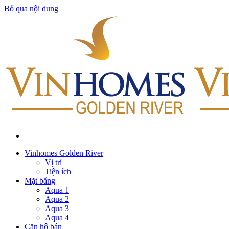
Bỏ qua nội dung
Vinhomes Golden River
Vị trí
Tiện ích
Mặt bằng
Aqua 1
Aqua 2
Aqua 3
Aqua 4
Căn hộ bán