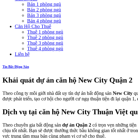
Bán 1 phòng ngủ
Bán 2 phòng ngủ
Bán 3 phòng ngủ
Bán 4 phòng ngủ
Căn Hộ Cho Thuê
Thuê 1 phòng ngủ
Thuê 2 phòng ngủ
Thuê 3 phòng ngủ
Thuê 4 phòng ngủ
Liên hệ
Tin Bất Động Sản
Khái quát dự án căn hộ New City Quận 2
Theo công ty môi giới nhà đất uy tín dự án bất động sản
New City
qu
được phát triển, tạo cơ hội cho người cư ngụ thuận tiện đi lại quận 1
Dịch vụ tại căn hộ New City Thuận Việt qu
Theo chuyên gia bất động sản
dự án Quận 2
có trọn vẹn những tiện
chịu tốt nhất. Bạn sẽ được thưởng thức bầu không gian tốt nhất ở tr
vực trung tâm mua bán cùng phạm vi cơ sở cho thuê.