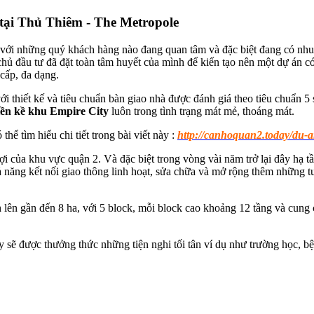
 tại Thủ Thiêm - The Metropole
 với những quý khách hàng nào đang quan tâm và đặc biệt đang có nhu 
chủ đầu tư đã đặt toàn tâm huyết của mình để kiến tạo nên một dự án c
 cấp, đa dạng.
i thiết kế và tiêu chuẩn bàn giao nhà được đánh giá theo tiêu chuẩn 5 s
iền kề khu Empire City
luôn trong tình trạng mát mẻ, thoáng mát.
hể tìm hiểu chi tiết trong bài viết này :
http://canhoquan2.today/du-a
 lợi của khu vực quận 2. Và đặc biệt trong vòng vài năm trở lại đây hạ 
 năng kết nối giao thông linh hoạt, sửa chữa và mở rộng thêm những 
h lên gần đến 8 ha, với 5 block, mỗi block cao khoảng 12 tầng và cung
đây sẽ được thưởng thức những tiện nghi tối tân ví dụ như trường học, 