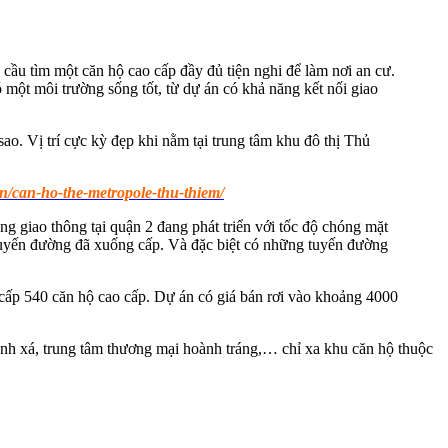
cầu tìm một căn hộ cao cấp đầy đủ tiện nghi để làm nơi an cư.
ó một môi trường sống tốt, từ dự án có khả năng kết nối giao
ao. Vị trí cực kỳ đẹp khi nằm tại trung tâm khu đô thị Thủ
n/can-ho-the-metropole-thu-thiem/
tầng giao thông tại quận 2 đang phát triển với tốc độ chóng mặt
tuyến đường đã xuống cấp. Và đặc biệt có những tuyến đường
 cấp 540 căn hộ cao cấp. Dự án có giá bán rơi vào khoảng 4000
bệnh xá, trung tâm thương mại hoành tráng,… chỉ xa khu căn hộ thuộc