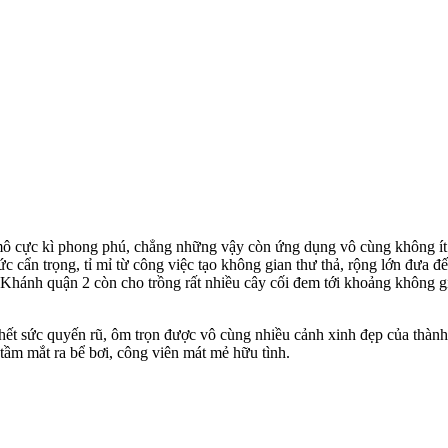
ô cực kì phong phú, chẳng những vậy còn ứng dụng vô cùng không ít 
 sức cẩn trọng, tỉ mỉ từ công việc tạo không gian thư thả, rộng lớn đư
Khánh quận 2 còn cho trồng rất nhiều cây cối đem tới khoảng không g
hết sức quyến rũ, ôm trọn được vô cùng nhiều cảnh xinh đẹp của thà
 tầm mắt ra bể bơi, công viên mát mẻ hữu tình.