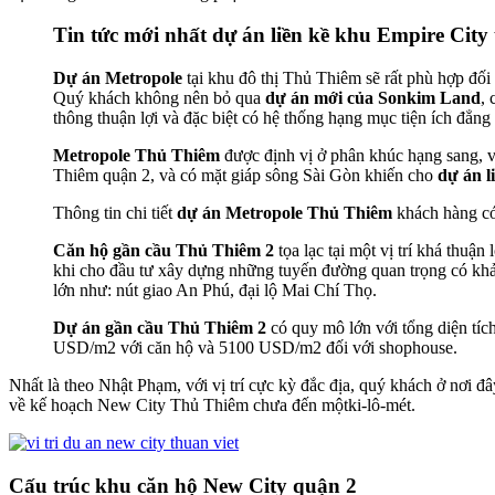
Tin tức mới nhất dự án liền kề khu Empire City
Dự án Metropole
tại khu đô thị Thủ Thiêm sẽ rất phù hợp đối
Quý khách không nên bỏ qua
dự án mới của Sonkim Land
, 
thông thuận lợi và đặc biệt có hệ thống hạng mục tiện ích đẳng
Metropole Thủ Thiêm
được định vị ở phân khúc hạng sang, vớ
Thiêm quận 2, và có mặt giáp sông Sài Gòn khiến cho
dự án l
Thông tin chi tiết
dự án Metropole Thủ Thiêm
khách hàng có t
Căn hộ gần cầu Thủ Thiêm 2
tọa lạc tại một vị trí khá thuận
khi cho đầu tư xây dựng những tuyến đường quan trọng có khả
lớn như: nút giao An Phú, đại lộ Mai Chí Thọ.
Dự án gần cầu Thủ Thiêm 2
có quy mô lớn với tổng diện tíc
USD/m2 với căn hộ và 5100 USD/m2 đối với shophouse.
Nhất là theo Nhật Phạm, với vị trí cực kỳ đắc địa, quý khách ở nơi 
về kế hoạch New City Thủ Thiêm chưa đến mộtki-lô-mét.
Cấu trúc khu căn hộ New City quận 2