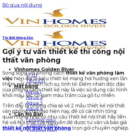
Bỏ qua nội dung
Tin Bất Động Sản
Gợi ý tư vấn thiết kế thi công nội
thất văn phòng
Vinhomes Golden River
Song song với phong cách
thiết kế văn phòng làm
Vị trí
việc
hiện đại là kiểu thiết kế mang hơi hướng xen lẫn
Tiện ích
thêm nét cổ điển lịch sự, tinh tế. Điểm nhấn độc đáo
Mặt bằng
của phong cách thiết kế này là việc sử dụng các hình
Aqua 1
khối màu sắc có gam màu trầm của gỗ tự nhiên.
Aqua 2
Aqua 3
Trên đây là những chia sẻ về 2 mẫu thiết kế nội thất
Aqua 4
văn phòng chủ đạo hiện nay, để có cái nhìn tổng
Căn Hộ Bán
quan cũng như có nhu cầu thiết kế nội thất hãy liên
1 phòng ngủ
hệ với Nội thất Gia Nguyễn để được tư vấn và báo giá
2 phòng ngủ
thiết kế nội thất văn phòng
trọn gói chuyên nghiệp.
3 phòng ngủ