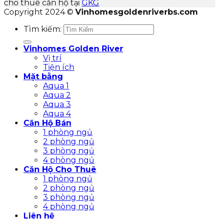
cho thuê căn hộ tại
GKG
Copyright 2024 ©
Vinhomesgoldenriverbs.com
Tìm kiếm:
Vinhomes Golden River
Vị trí
Tiện ích
Mặt bằng
Aqua 1
Aqua 2
Aqua 3
Aqua 4
Căn Hộ Bán
1 phòng ngủ
2 phòng ngủ
3 phòng ngủ
4 phòng ngủ
Căn Hộ Cho Thuê
1 phòng ngủ
2 phòng ngủ
3 phòng ngủ
4 phòng ngủ
Liên hệ