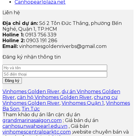
Canhopearlplaza.net
Liên hệ
Địa chỉ dự án:
Số 2 Tôn Đức Thắng, phường Bến
Nghé, Quận 1, TP.HCM
Holine 1:
0913 756 339
Holine 2:
0903 191 286
Email:
vinhomesgoldenriverbs@gmail.com
Đăng ký nhận thông tin
Vinhomes Golden River
,
dự án Vinhomes Golden
River
,
căn hộ Vinhomes Golden River
,
chung cư
Vinhomes Golden River
,
Vinhomes Quận 1
,
Vinhomes
Ba Son
,
Tin Tức
Tham khảo dự án lân cận: dự án
grandmarinasaiigon.com
; Giá bán dự án
canhosunwahpearl.edu.vn
, Giá bán
vinhomescentralparktc.com
,website chuyên bán và