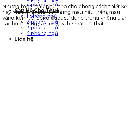
4 phòng ngủ
Những tone màu phù hợp cho phong cách thiết kế
Căn Hộ Cho Thuê
này nhất định phải là những màu nâu trầm, màu
1 phòng ngủ
vàng kem… thường được sử dụng trong không gian
2 phòng ngủ
các bức tường, sàn nhà, và bề mặt nội thất.
3 phòng ngủ
4 phòng ngủ
Liên hệ