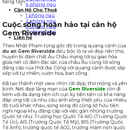
tiếng tăm.
4 phòng ngủ
Căn Hộ Cho Thuê
1 phòng ngủ
2 phòng ngủ
Cuộc sống hoàn hảo tại căn hộ
3 phòng ngủ
Gem Riverside
4 phòng ngủ
Liên hệ
Theo Nhật Phạm từng góc độ trong quang cảnh của
du an Gem Riverside
đều bộc lộ ra vẻ đẹp nên thơ,
huyền bí đậm chất Âu Châu mang tới sự giao hòa
giữa nét cổ điển đặc sắc của châu Âu cùng lối sống
đẳng cấp của thời đại. Cộng với quang cảnh được sắp
xếp với tự nhiên, vườn hoa, ban công..
Đã tạo thành một view nhìn rất đẹp, thơ mộng và yên
bình. Nét đẹp lãng mạn của
Gem Riverside
còn đi
kèm với đa dạng tiện ích cực kỳ tiên tiến có khả năng
đáp ứng tất cả nhu cầu sinh sống thiết yếu của nhiều
độ tuổi khác nhau, song song đó cũng sở hữu tiện
nghi ngoại khu đẳng cấp với việc gần những trường
Quốc tế như: Trường học Quốc Tế AIG (Trường Quốc
Tế Úc), AIS (Trường Quốc Tế Mỹ), BIS (Trường Quốc
Tế Anh), trường quốc tế ACG, trường mầm non quốc