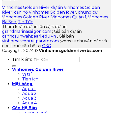
Vinhomes Golden River
,
dự án Vinhomes Golden
River
,
căn hộ Vinhomes Golden River
,
chung cư
Vinhomes Golden River
,
Vinhomes Quận 1
,
Vinhomes
Ba Son
,
Tin Tức
Tham khảo dự án lân cận: dự án
grandmarinasaiigon.com
; Giá bán dự án
canhosunwahpearl.edu.vn
, Giá bán
vinhomescentralparktc.com
,website chuyên bán và
cho thuê căn hộ tại
GKG
Copyright 2024 ©
Vinhomesgoldenriverbs.com
Tìm kiếm:
Vinhomes Golden River
Vị trí
Tiện ích
Mặt bằng
Aqua 1
Aqua 2
Aqua 3
Aqua 4
Căn Hộ Bán
1 phòng ngủ