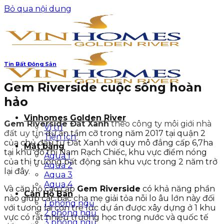
Bỏ qua nội dung
Tin Bất Động Sản
Gem Riverside cuộc sống hoàn
hảo
Vinhomes Golden River
Gem Riverside Đất Xanh
theo
công ty môi giới nhà
Vị trí
đất uy tín
dự án tầm cỡ trong năm 2017 tại quận 2
Tiện ích
của chủ đầu tư Đất Xanh với quy mô đẳng cấp 6,7ha
Mặt bằng
tại khu đô thị Nam Rạch Chiếc, khu vực điểm nóng
Aqua 1
của thị trường bất động sản khu vực trong 2 năm trở
Aqua 2
lại đây.
Aqua 3
Aqua 4
Và căn hộ cao cấp
Gem Riverside
có khả năng phần
Căn Hộ Bán
nào giúp các bậc cha mẹ giải tỏa nỗi lo âu lớn này đối
1 phòng ngủ
với tương lai con trẻ lúc dự án được xây dựng ở 1 khu
2 phòng ngủ
vực có rất nhiều trường học trong nước và quốc tế
3 phòng ngủ