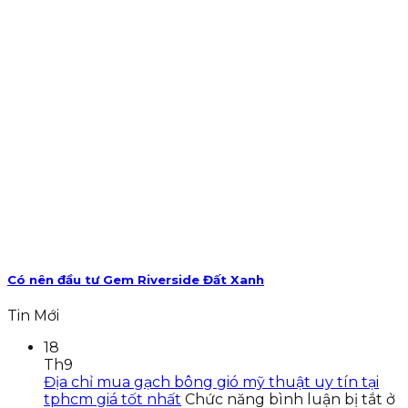
Có nên đầu tư Gem Riverside Đất Xanh
Tin Mới
18
Th9
Địa chỉ mua gạch bông gió mỹ thuật uy tín tại
tphcm giá tốt nhất
Chức năng bình luận bị tắt
ở