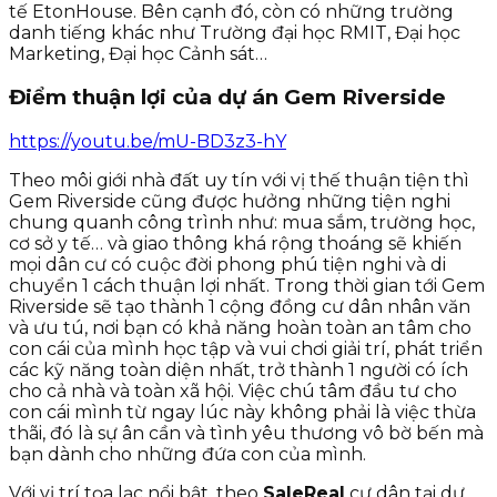
tế EtonHouse. Bên cạnh đó, còn có những trường
danh tiếng khác như Trường đại học RMIT, Đại học
Marketing, Đại học Cảnh sát…
Điểm thuận lợi của dự án Gem Riverside
https://youtu.be/mU-BD3z3-hY
Theo môi giới nhà đất uy tín với vị thế thuận tiện thì
Gem Riverside cũng được hưởng những tiện nghi
chung quanh công trình như: mua sắm, trường học,
cơ sở y tế… và giao thông khá rộng thoáng sẽ khiến
mọi dân cư có cuộc đời phong phú tiện nghi và di
chuyển 1 cách thuận lợi nhất. Trong thời gian tới Gem
Riverside sẽ tạo thành 1 cộng đồng cư dân nhân văn
và ưu tú, nơi bạn có khả năng hoàn toàn an tâm cho
con cái của mình học tập và vui chơi giải trí, phát triển
các kỹ năng toàn diện nhất, trở thành 1 người có ích
cho cả nhà và toàn xã hội. Việc chú tâm đầu tư cho
con cái mình từ ngay lúc này không phải là việc thừa
thãi, đó là sự ân cần và tình yêu thương vô bờ bến mà
bạn dành cho những đứa con của mình.
Với vị trí tọa lạc nổi bật, theo
SaleReal
cư dân tại dự