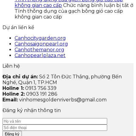
không gian cao cấp
Chức năng bình luận bị tắt
ở
Tính thông dụng của gạch bông gió cao cấp
không gian cao cấp
Dự án liền kề
Canhocitygarden.org
Canhosaigonpearl.org
Canhothemanor.org
Canhopearlplaza.net
Liên hệ
Địa chỉ dự án:
Số 2 Tôn Đức Thắng, phường Bến
Nghé, Quận 1, TP.HCM
Holine 1:
0913 756 339
Holine 2:
0903 191 286
Email:
vinhomesgoldenriverbs@gmail.com
Đăng ký nhận thông tin