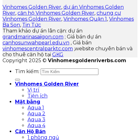
Vinhomes Golden River
,
dự án Vinhomes Golden
River
,
căn hộ Vinhomes Golden River
,
chung cư
Vinhomes Golden River
,
Vinhomes Quận 1
,
Vinhomes
Ba Son
,
Tin Tức
Tham khảo dự án lân cận: dự án
grandmarinasaiigon.com
; Giá bán dự án
canhosunwahpearl.edu.vn
, Giá bán
vinhomescentralparktc.com
,website chuyên bán và
cho thuê căn hộ tại
GKG
Copyright 2025 ©
Vinhomesgoldenriverbs.com
Tìm kiếm:
Vinhomes Golden River
Vị trí
Tiện ích
Mặt bằng
Aqua 1
Aqua 2
Aqua 3
Aqua 4
Căn Hộ Bán
1 phòng ngủ