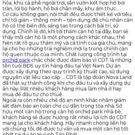
hóa, khu cà phê ngoài trời, sân vườn kết hợp hồ bơi
tràn, lối bộ hành, hồ bơi chân mây, khu ẩm thực…
Cơ cấu không gian, nội thất đều được thiết kế với tiêu
chí tối giản – thông minh – tiện dụng để chủ nhăn căn
hộ có thể biến đổi, sáng tạo trong cách bài trí, sử
dụng. Chính lẽ đó, khi tới thăm căn hộ tại đây, bạn sẽ
thấy mỗi căn hộ là một phong cách khác nhau, thể
hiện rất rõ guu thẩm mỹ và cá tính của gia chủ, mang
lại cho họ những trải nghiệm mới lạ trong chính căn
hộ quen thuộc của mình. Chất lượng công trình tại
orchid park
chắc chắc được đảm bảo vì CDT là những
tên tuổi BĐS uy tín hàng đầu tại Việt Nam. Dự án
được xây dựng theo quy trình kỹ thuật cao, sử dụng
nguyên vật liêu cao cấp … CDT là tập đoàn Nova Land
đã thật sự thành công khi cho đầu tư và xây dựng dự
án này. Rất nhiều khách hàng mua làm nhà ở hay
mua để đầu tư cho thuê.
Ngoài ra còn nhiều chế độ an ninh khác nhằm giám
sát đảm bảo an toàn cho cư dân trong tòa nhà. Sở
hữu một căn hộ trong căn hộ orchid park nhà bè,
khách hàng sẽ được hưởng rất nhiều lợi ích do CDT
mang lại cho khách hàng. Hãy nhanh chóng liên hệ
với chúng tôi, để được tư vấn và mua một căn hộ tốt
nhất tại dự án Huỳnh Tấn Phát.