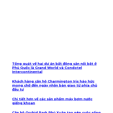
Tổng quát về hai dự án bất động sản nổi bật ở
Phú Quốc là Grand World và Condotel
Intercontinental
Khách hàng căn hộ Charmington Iris háo hức
mong chờ đến ngày nhận bàn giao từ phía chủ
đầu tư
Chi tiết hơn về các sản phẩm máy bơm nước
giếng khoan
Căn hộ Orchid Park Phú Xuân tạo nên cuộc sống