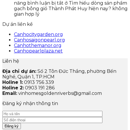
năng bình luận bị tắt
ở Tìm hiểu dòng sản phẩm
gạch bông gió Thành Phát Huy hiện nay? không
gian hợp lý
Dự án liền kề
Canhocitygarden.org
Canhosaigonpearl.org
Canhothemanor.org
Canhopearlplaza.net
Liên hệ
Địa chỉ dự án:
Số 2 Tôn Đức Thắng, phường Bến
Nghé, Quận 1, TP.HCM
Holine 1:
0913 756 339
Holine 2:
0903 191 286
Email:
vinhomesgoldenriverbs@gmail.com
Đăng ký nhận thông tin