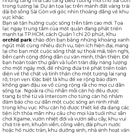
những tầng nhà cao tầng biểu tưởng mới cho Sài Gòn
trong tương lai. Dự án tọa lạc trên mảnh đất vàng trải
dài bờ sông Sài Gòn với góc nhìn thoáng đãng về khu
vực khác.
Bạn sẽ tận hưởng cuộc sống trên tầm cao mới. Tọa
lạc ngay trung tâm của một quận đang phát triển
mạnh tại TP.HCM, cách Quận 1 chỉ 20 phút, Khu
orchid park
chào đón bạn bằng những khoảng xanh
ngút mắt cùng nhiều dịch vụ, tiện ích hiện đại, mang
lại cho bạn một cuộc sống thật sự thoải mái, tiện nghi,
bên cạnh cộng đồng dân cư văn minh, thân thiện. Để
bạn hoàn toàn thư giãn và luôn tràn đầy năng lượng
cho một ngày mới, để những đứa trẻ phát triển toàn
diện về thể chất và tinh thần cho một tương lai rạng
rỡ, trọn vẹn. Đặc biệt là khu để xe rộng bảo đảm
không gian đậu xe vô cùng rộng rãi cho mọi cư dân
sống tại
. Ngoài ra chủ nhân mỗi căn hộ đều được
trang bị thẻ từ và Intercom cho từng căn hộ nhằm
đảm bảo cho cư dân một cuộc sống an ninh nhất
trong khu vực. Khu căn hộ được thiết kế đa dạng các
tiện ích thỏa mãn nhu cầu cho mọi lứa tuổi như: sân
chơi Xgame, vườn nhiệt đới và vườn siêu cây, khu vui
chơi trẻ em, khuôn viên, công viên, đài phun nước
hoặc hồ nước tràn, khu dưỡng sinh, nhà sinh hoạt văn