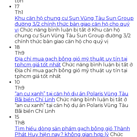
tôn
17
Th1
Khu căn hộ chung cư Sun Vũng Tàu Sun Group
đường 3/2 chính thức bàn giao căn hộ cho quý
vị
Chức năng bình luận bị tắt
ở Khu căn hộ
chung cư Sun Vũng Tàu Sun Group đường 3/2
chính thức bàn giao căn hộ cho quý vị
18
Th9
Địa chỉ mua gạch bông gió mỹ thuật uy tín tại
tphcm giá tốt nhất
Chức năng bình luận bị tắt
ở
Địa chỉ mua gạch bông gió mỹ thuật uy tín tại
tphcm giá tốt nhất
10
Th9
“an cư xanh” tại căn hộ dự án Polaris Vũng Tàu
Bãi biển Chí Linh
Chức năng bình luận bị tắt
ở
“an cư xanh” tại căn hộ dự án Polaris Vũng Tàu
Bãi biển Chí Linh
15
Th8
Tìm hiểu dòng sản phẩm gạch bông gió Thành
Phát Huy hiện nay? không gian hợp lý
Chức