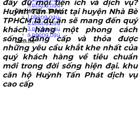
đầy đủ mọi tiện ích và dịch vụ?
4 phòng ngủ
Huỳnh Tấn Phát tại huyện Nhà Bè
Căn Hộ Cho Thuê
1 phòng ngủ
TPHCM là dự án sẽ mang đến quý
2 phòng ngủ
khách hàng một phong cách
3 phòng ngủ
4 phòng ngủ
sống đẳng cấp và thỏa được
Liên hệ
những yêu cầu khắt khe nhất của
quý khách hàng về tiêu chuẩn
mới trong đời sống hiện đại. khu
căn hộ Huỳnh Tấn Phát dịch vụ
cao cấp