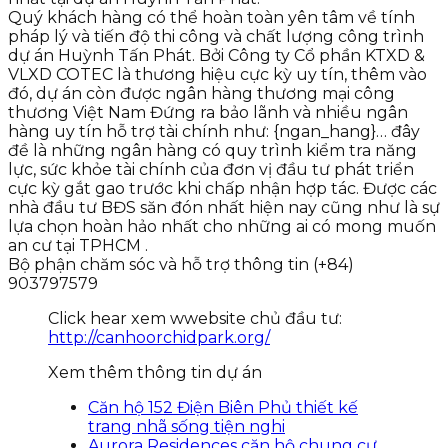
Quý khách hàng có thể hoàn toàn yên tâm về tính
pháp lý và tiến độ thi công và chất lượng công trình
dự án Huỳnh Tấn Phát. Bởi Công ty Cổ phần KTXD &
VLXD COTEC là thương hiệu cực kỳ uy tín, thêm vào
đó, dự án còn được ngân hàng thương mại công
thương Việt Nam Đứng ra bảo lãnh và nhiều ngân
hàng uy tín hỗ trợ tài chính như: {ngan_hang}… đây
đề là những ngân hàng có quy trình kiểm tra năng
lực, sức khỏe tài chính của đơn vị đầu tư phát triển
cực kỳ gắt gao trước khi chấp nhận hợp tác. Được các
nhà đầu tư BĐS săn đón nhất hiện nay cũng như là sự
lựa chọn hoàn hảo nhất cho những ai có mong muốn
an cư tại TPHCM .
Bộ phận chăm sóc và hỗ trợ thông tin (+84)
903797579
Click hear xem wwebsite chủ đầu tư:
http://canhoorchidpark.org/
Xem thêm thông tin dự án
Căn hộ 152 Điện Biên Phủ thiết kế
trang nhã sống tiện nghi
Aurora Residences căn hộ chung cư