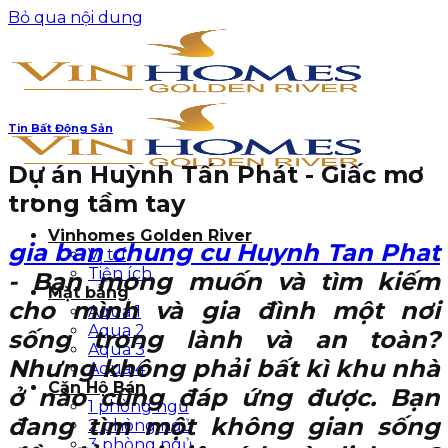
Bỏ qua nội dung
Tin Bất Động Sản
Dự án Huỳnh Tấn Phát - Giấc mơ
trong tầm tay
Vinhomes Golden River
gia ban chung cu Huynh Tan Phat
Vị trí
Tiện ích
- Bạn mong muốn và tìm kiếm
Mặt bằng
cho mình và gia đình một nơi
Aqua 1
Aqua 2
sống trong lành và an toàn?
Aqua 3
Nhưng không phải bất kì khu nhà
Aqua 4
Căn Hộ Bán
ở nào cũng đáp ứng được. Bạn
1 phòng ngủ
đang tìm một không gian sống
2 phòng ngủ
3 phòng ngủ