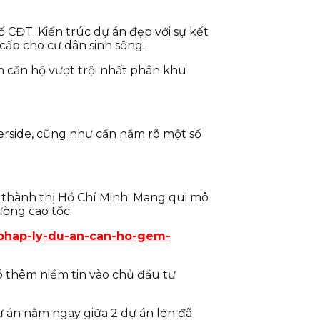
ố CĐT. Kiến trúc dự án đẹp với sự kết
cấp cho cư dân sinh sống.
ẩm căn hộ vượt trội nhất phân khu
verside, cũng như cần nắm rõ một số
 thành thị Hồ Chí Minh. Mang qui mô
ường cao tốc.
/phap-ly-du-an-can-ho-gem-
ó thêm niềm tin vào chủ đầu tư
Dự án nằm ngay giữa 2 dự án lớn đã