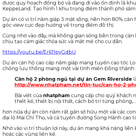
được quy hoạch đồng bộ và đang đi vào ổn định là khu 
KeppeLand. Tạo hình 1 khu trọng điểm thành phố sầm uấ
Dự án có vị trí nằm giáp 3 mặt sông, nên hơn 80% căn 
góc view cực đẹp hướng về trọng điểm đô thị.
Cũng nhờ vào đây, mà không gian sống bên trong căn h
chịu tạo cảm giác thỏa sức và mát mẽ cho cư dân.
https://youtu.be/Er611pyGdbU
Dự án căn hộ cao cấp nằm giáp mang tuyến cao tốc Long
chóng lưu thông mang một vài tỉnh miền Đông thành 
Căn hộ 2 phòng ngủ tại dự án Gem Riverside
l
http://www.nhatpham.net/tin-tuc/can-ho-2-p
Bài viết của
nhatpham
cung cấp cho quý khách n
thiết kế, thiết bị nội thất, cách bố trí từng phòng,
hơn nữa dự án còn nằm rất gần sở hữu một vài các co
đại lộ Mai Chí Thọ, và cả tuyến đường Song Hành cao tố
Nhờ vào vị trí thuận lợi này, dự án mang khả năng liên
hoặc các vùng liền kề.