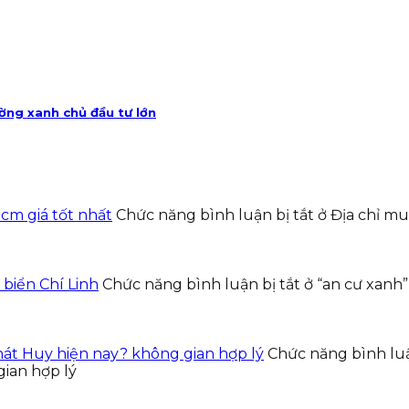
ờng xanh chủ đầu tư lớn
hcm giá tốt nhất
Chức năng bình luận bị tắt
ở Địa chỉ mu
 biển Chí Linh
Chức năng bình luận bị tắt
ở “an cư xanh”
át Huy hiện nay? không gian hợp lý
Chức năng bình luậ
ian hợp lý