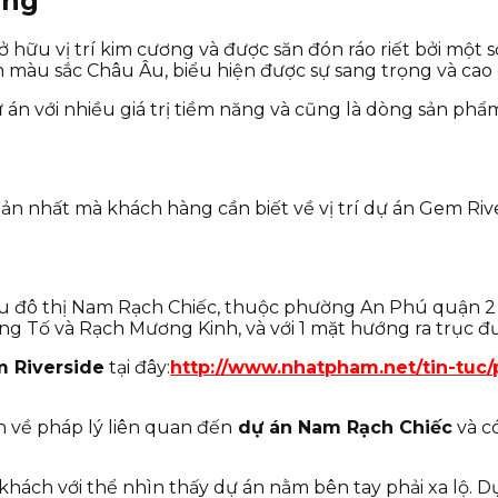
ơng
 hữu vị trí kim cương và được săn đón ráo riết bởi một s
 màu sắc Châu Âu, biểu hiện được sự sang trọng và cao 
ự án với nhiều giá trị tiềm năng và cũng là dòng sản ph
 bản nhất mà khách hàng cần biết về vị trí dự án Gem Ri
 khu đô thị Nam Rạch Chiếc, thuộc phường An Phú quận 2
ng Tố và Rạch Mương Kinh, và với 1 mặt hướng ra trục đ
m Riverside
tại đây:
http://www.nhatpham.net/tin-tuc
n về pháp lý liên quan đến
dự án Nam Rạch Chiếc
và c
khách với thể nhìn thấy dự án nằm bên tay phải xa lộ. 