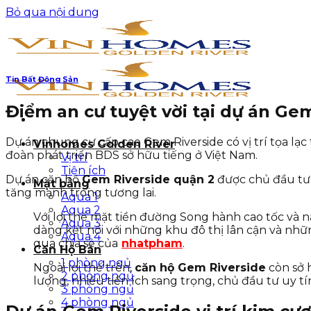
Bỏ qua nội dung
Tin Bất Động Sản
Điểm an cư tuyệt vời tại dự án Ge
Dự án chung cư cấp cao Gem Riverside có vị trí tọa lạ
Vinhomes Golden River
đoàn phát triển BDS sở hữu tiếng ở Việt Nam.
Vị trí
Tiện ích
Dự án căn hộ
Gem Riverside quận 2
được chủ đầu tư q
Mặt bằng
tăng mạnh trong tương lai.
Aqua 1
Aqua 2
Với lợi thế mặt tiền đường Song hành cao tốc và
Aqua 3
dàng kết nối với những khu đô thị lân cận và n
Aqua 4
qua chia sẻ của
nhatpham
.
Căn Hộ Bán
1 phòng ngủ
Ngoài lợi thế trên,
căn hộ Gem Riverside
còn sở 
2 phòng ngủ
lượng, nhiều tiền ích sang trọng, chủ đầu tư uy tí
3 phòng ngủ
4 phòng ngủ