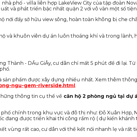
nhà phố - villa liên hợp LakeView City của tập đoàn Nov
t và phát triển bậc nhất quận 2 với vô vàn một số tiện 
hộ nới đấy sở hữu view sông, hoàn toàn không bị che ch
ộ và khuôn viên dự án luôn thoáng khí và trong lành, 
 Thành - DẦu GiÂy, cư dân chỉ mất 5 phút để đi lại. Từ
phố.
à sản phẩm được xây dựng nhiều nhất. Xem thêm thông t
hong-ngu-gem-riverside.html
.
hững thông tin cụ thể về
căn hộ 2 phòng ngủ tại dự 
…
n phố chính trong khu vực và đô thị như: Đỗ Xuân Hợp,
c đang được triển khai thi công rầm rộ ( dự kiến khánh 
 kết vùng rất cao, cư dân với thể kết nối nhanh lẹ và rấ