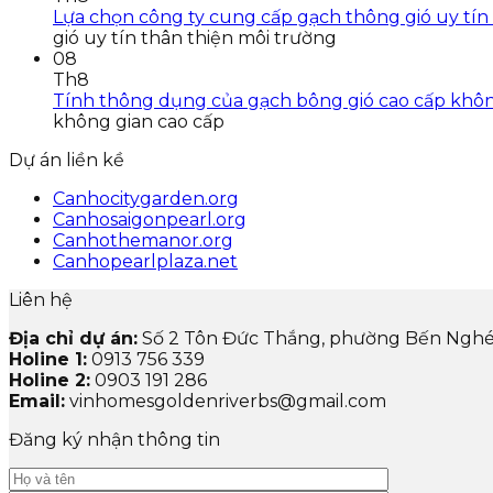
Lựa chọn công ty cung cấp gạch thông gió uy tín
gió uy tín thân thiện môi trường
08
Th8
Tính thông dụng của gạch bông gió cao cấp khôn
không gian cao cấp
Dự án liền kề
Canhocitygarden.org
Canhosaigonpearl.org
Canhothemanor.org
Canhopearlplaza.net
Liên hệ
Địa chỉ dự án:
Số 2 Tôn Đức Thắng, phường Bến Nghé
Holine 1:
0913 756 339
Holine 2:
0903 191 286
Email:
vinhomesgoldenriverbs@gmail.com
Đăng ký nhận thông tin