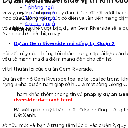
Dự án Gem Riverside vị trí kim cư
Căn Hộ Cho Thuê
1 phòng ngủ
vì vậy, ngay từ những ngày đầu dự án đã rất vượt bậc sở
2 phòng ngủ
hợp của 2 dòng kiến trúc cổ điển và tân tiến mang đậm
3 phòng ngủ
4 phòng ngủ
với nhiều ưu thế vượt bậc, dự án Gem Riverside sẽ là d
Liên hệ
Nam Rạch Chiếc hiện nay.
Dự án Gem Riverside nơi sống tại Quận 2
Bài viết này của chúng tôi nhằm cung cấp tài liệu căn
yếu tố mạnh mà địa điểm mang đến cho căn hộ.
vị trí thuận lợi của dự án Gem Riverside.
Dự án căn hộ Gem Riverside tọa lạc tại tọa lạc trong
rộng 3,6ha, dự án nằm giáp sở hữu 3 mặt sông Giồng Ô
Tham khảo thêm thông tin về
pháp lý dự án Ge
riverside-dat-xanh.html
.
Bài viết giúp quý khách biết được những thông ti
Đất Xanh.
sở hữu một vài bạn ở trung tâm lúc đi vào quận 2, quý 