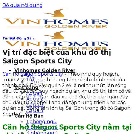
Bỏ qua nội dung
Tin Bất Động Sản
Vị trí đặc biệt của khu đô thị
Saigon Sports City
Vinhomes Golden River
Can ho Saigon Sports City
- Theo như quy hoạch,
Vị trí
quận 2 sẽ trở thành trung tâm hành chính mới của
Tiện ích
thành phố. Bởi vậy quận 2 sẽ là nơi thu hút làn sóng
Mặt bằng
đầu tư vào các quy hoạch dự án, khu đô thị tầm cỡ và
Aqua 1
đẳng cấp nhất. Đón đầu xu thế đó, thời gian gần đây
Aqua 2
chủ đầu từ Keppel Land đã tập trung triển khai các
Aqua 3
dự án bất động sản lớn tại Sài Gòn trong đó có Saigon
Aqua 4
Sports City.
Căn Hộ Bán
1 phòng ngủ
Căn hộ Saigon Sports City nằm tại
2 phòng ngủ
3 phòng ngủ