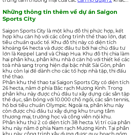
trung tâm thương mại của các
căn hộ quận 2
khác…
Những thông tin thêm về dự án Saigon
Sports City
Saigon Sports City là một khu đô thị phức hợp, kết
hợp khu căn hộ với các công trình thể thao lớn, đạt
tiêu chuẩn quốc tế. Khu đô thị này có diện tích
khoảng 64 hecta và được đầu tư bởi hai chủ đầu tư
lớn là Keppel Land và Chiap Hua. Khu đô thị chia làm
hai phân khu, phân khu nhà ở căn hộ với thiết kế các
toà nhà sang trọng hiện đại bậc nhất Sài Gòn, phân
khu còn lại để dành cho các tổ hợp nhà tập, thi đấu
thể thao.
Phân khu thể thao tại Saigon Sports City có diện tích
26 hecta, nằm ở phía Bắc rạch Mương Kinh. Trong
phân khu này được chủ đầu tư xây dựng các sân tập
thể dục, sân bóng với 10.000 chỗ ngồi, các sân tennis,
hồ bơi tiêu chuẩn Olympic. Ngoài ra, phân khu này
còn được chủ đầu tư xây dựng khu trung tâm
thương mại, trường học và công viên nội khu.
Phân khu thứ 2 có diện tích 38 hecta. Vị trí của phân
khu này nằm ở phía Nam rạch Mương Kinh. Tại phân
khu này, công trình xây dựng được quy hoạch gồm