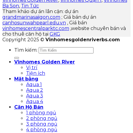
Vinhomes Golden River
,
Vinhomes Quận 1
,
Vinhomes
Ba Son
,
Tin Tức
Tham khảo dự án lân cận: dự án
grandmarinasaiigon.com
; Giá bán dự án
canhosunwahpearl.edu.vn
, Giá bán
vinhomescentralparktc.com
,website chuyên bán và
cho thuê căn hộ tại
GKG
Copyright 2025 ©
Vinhomesgoldenriverbs.com
Tìm kiếm:
Vinhomes Golden River
Vị trí
Tiện ích
Mặt bằng
Aqua 1
Aqua 2
Aqua 3
Aqua 4
Căn Hộ Bán
1 phòng ngủ
2 phòng ngủ
3 phòng ngủ
4 phòng ngủ