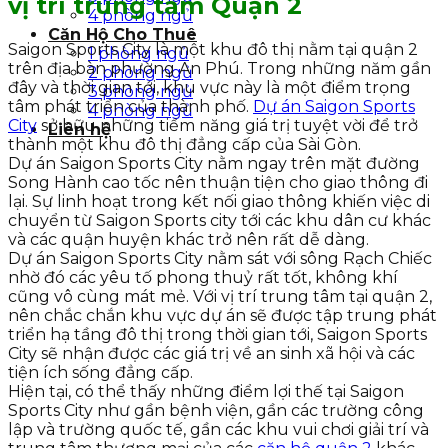
vị trí trung tâm Quận 2
4 phòng ngủ
Căn Hộ Cho Thuê
Saigon Sports City là một khu đô thị nằm tại quận 2
1 phòng ngủ
trên địa bàn phường An Phú. Trong những năm gần
2 phòng ngủ
đây và thời gian tới, khu vực này là một điểm trọng
3 phòng ngủ
tâm phát triển của thành phố.
Dự án Saigon Sports
4 phòng ngủ
City
sở hữu những tiềm năng giá trị tuyệt vời để trở
Liên hệ
thành một khu đô thị đẳng cấp của Sài Gòn.
Dự án Saigon Sports City nằm ngay trên mặt đường
Song Hành cao tốc nên thuận tiện cho giao thông đi
lại. Sự linh hoạt trong kết nối giao thông khiến việc di
chuyển từ Saigon Sports city tới các khu dân cư khác
và các quận huyện khác trở nên rất dễ dàng.
Dự án Saigon Sports City nằm sát với sông Rạch Chiếc
nhờ đó các yêu tố phong thuỷ rất tốt, không khí
cũng vô cùng mát mẻ. Với vị trí trung tâm tại quận 2,
nên chắc chắn khu vực dự án sẽ được tập trung phát
triển hạ tầng đô thị trong thời gian tới, Saigon Sports
City sẽ nhận được các giá trị về an sinh xã hội và các
tiện ích sống đẳng cấp.
Hiện tại, có thể thấy những điểm lợi thế tại Saigon
Sports City như gần bệnh viện, gần các trường công
lập và trường quốc tế, gần các khu vui chơi giải trí và