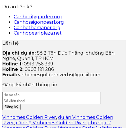
Dự án liền kề
Canhocitygarden.org
Canhosaigonpearl.org
Canhothemanor.org
Canhopearlplaza.net
Liên hệ
Địa chỉ dự án:
Số 2 Tôn Đức Thắng, phường Bến
Nghé, Quận 1, TP.HCM
Holine 1:
0913 756 339
Holine 2:
0903 191 286
Email:
vinhomesgoldenriverbs@gmail.com
Đăng ký nhận thông tin
Vinhomes Golden River
,
dự án Vinhomes Golden
River
,
căn hộ Vinhomes Golden River
,
chung cư