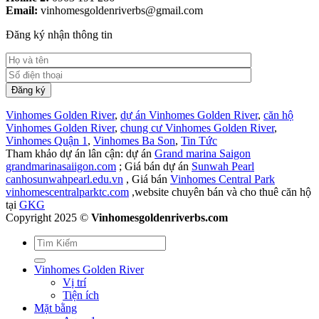
Email:
vinhomesgoldenriverbs@gmail.com
Đăng ký nhận thông tin
Vinhomes Golden River
,
dự án Vinhomes Golden River
,
căn hộ
Vinhomes Golden River
,
chung cư Vinhomes Golden River
,
Vinhomes Quận 1
,
Vinhomes Ba Son
,
Tin Tức
Tham khảo dự án lân cận: dự án
Grand marina Saigon
grandmarinasaiigon.com
; Giá bán dự án
Sunwah Pearl
canhosunwahpearl.edu.vn
, Giá bán
Vinhomes Central Park
vinhomescentralparktc.com
,website chuyên bán và cho thuê căn hộ
tại
GKG
Copyright 2025 ©
Vinhomesgoldenriverbs.com
Vinhomes Golden River
Vị trí
Tiện ích
Mặt bằng