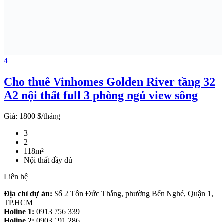
4
Cho thuê Vinhomes Golden River tầng 32
A2 nội thất full 3 phòng ngủ view sông
Giá:
1800 $/tháng
3
2
118m²
Nội thất đầy đủ
Liên hệ
Địa chỉ dự án:
Số 2 Tôn Đức Thắng, phường Bến Nghé, Quận 1,
TP.HCM
Holine 1:
0913 756 339
Holine 2:
0903 191 286