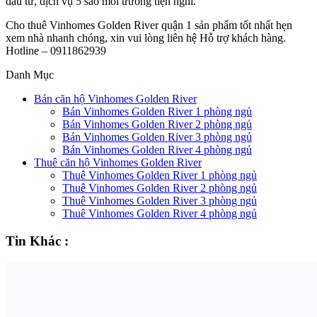
đầu tư, dịch vụ 5 sao môi trường tiện nghi.
Cho thuê Vinhomes Golden River quận 1 sản phẩm tốt nhất hẹn
xem nhà nhanh chóng, xin vui lòng liên hệ Hỗ trợ khách hàng.
Hotline – 0911862939
Danh Mục
Bán căn hộ Vinhomes Golden River
Bán Vinhomes Golden River 1 phòng ngủ
Bán Vinhomes Golden River 2 phòng ngủ
Bán Vinhomes Golden River 3 phòng ngủ
Bán Vinhomes Golden River 4 phòng ngủ
Thuê căn hộ Vinhomes Golden River
Thuê Vinhomes Golden River 1 phòng ngủ
Thuê Vinhomes Golden River 2 phòng ngủ
Thuê Vinhomes Golden River 3 phòng ngủ
Thuê Vinhomes Golden River 4 phòng ngủ
Tin Khác :