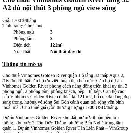
A2 đủ nội thất 3 phòng ngủ view sông
Giá:
1700 $/tháng
Tình trạng: Cho Thuê
Phòng ngủ
3
Phòng tắm
2
Diện tích
121m²
Nội Thất
Nội thất đầy đủ
Thông tin mô tả
Cho thuê Vinhomes Golden River quận 1 ở tầng 32 tháp Aqua 2,
đầy đủ nội thất căn hộ ưu việt thuận tiện bếp núc. Căn hộ dự án
Vinhomes Golden River phong cách năng động triển khai uy tín, 3
phòng ngủ, 2 phòng tắm, phòng khách, bếp – tủ bếp. Căn hộ cao
cấp Vinhomes Golden River có thiết kế 121 m2, bố cục đa dạng đẹp
sang trọng, hướng về sông Sài Gòn cảnh quan trải rộng yên bình
thoải mái. Cho thuê giá (còn thương lượng) 1700 USD/tháng.
Dự án Vinhomes Golden River khu đất mơ ước thuận tiên lưu
thông, khu vực 2 Tôn Đức Thắng, phường Bến Nghé trung tâm
quận 1. Dự án Vinhomes Golden River Tân Liên Phát – VinGroup