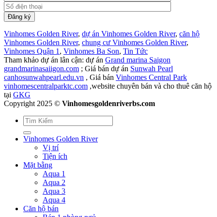
Vinhomes Golden River
,
dự án Vinhomes Golden River
,
căn hộ
Vinhomes Golden River
,
chung cư Vinhomes Golden River
,
Vinhomes Quận 1
,
Vinhomes Ba Son
,
Tin Tức
Tham khảo dự án lân cận: dự án
Grand marina Saigon
grandmarinasaiigon.com
; Giá bán dự án
Sunwah Pearl
canhosunwahpearl.edu.vn
, Giá bán
Vinhomes Central Park
vinhomescentralparktc.com
,website chuyên bán và cho thuê căn hộ
tại
GKG
Copyright 2025 ©
Vinhomesgoldenriverbs.com
Vinhomes Golden River
Vị trí
Tiện ích
Mặt bằng
Aqua 1
Aqua 2
Aqua 3
Aqua 4
Căn hộ bán