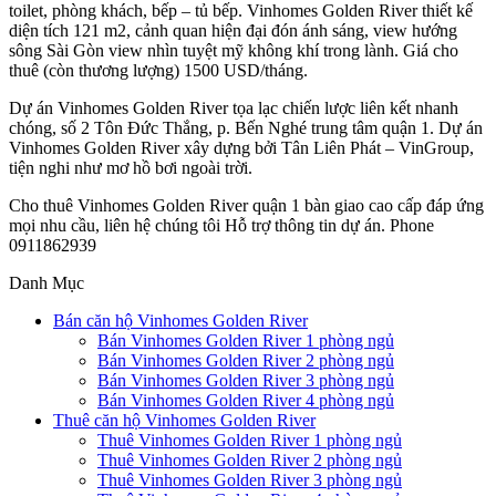
toilet, phòng khách, bếp – tủ bếp. Vinhomes Golden River thiết kế
diện tích 121 m2, cảnh quan hiện đại đón ánh sáng, view hướng
sông Sài Gòn view nhìn tuyệt mỹ không khí trong lành. Giá cho
thuê (còn thương lượng) 1500 USD/tháng.
Dự án Vinhomes Golden River tọa lạc chiến lược liên kết nhanh
chóng, số 2 Tôn Đức Thắng, p. Bến Nghé trung tâm quận 1. Dự án
Vinhomes Golden River xây dựng bởi Tân Liên Phát – VinGroup,
tiện nghi như mơ hồ bơi ngoài trời.
Cho thuê Vinhomes Golden River quận 1 bàn giao cao cấp đáp ứng
mọi nhu cầu, liên hệ chúng tôi Hỗ trợ thông tin dự án. Phone
0911862939
Danh Mục
Bán căn hộ Vinhomes Golden River
Bán Vinhomes Golden River 1 phòng ngủ
Bán Vinhomes Golden River 2 phòng ngủ
Bán Vinhomes Golden River 3 phòng ngủ
Bán Vinhomes Golden River 4 phòng ngủ
Thuê căn hộ Vinhomes Golden River
Thuê Vinhomes Golden River 1 phòng ngủ
Thuê Vinhomes Golden River 2 phòng ngủ
Thuê Vinhomes Golden River 3 phòng ngủ