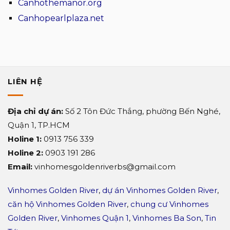
Canhothemanor.org
Alaric
án
TDG
cao
Canhopearlplaza.net
Group
cấp
Sun
Symphony
Residence?
LIÊN HỆ
Địa chỉ dự án:
Số 2 Tôn Đức Thắng, phường Bến Nghé,
Quận 1, TP.HCM
Holine 1:
0913 756 339
Holine 2:
0903 191 286
Email:
vinhomesgoldenriverbs@gmail.com
Vinhomes Golden River
,
dự án Vinhomes Golden River
,
căn hộ Vinhomes Golden River
,
chung cư Vinhomes
Golden River
,
Vinhomes Quận 1
,
Vinhomes Ba Son
,
Tin