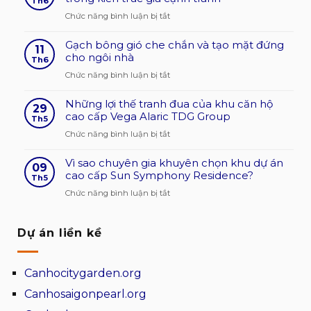
Th6
sản
ở
Chức năng bình luận bị tắt
phẩm
Công
gạch
Gạch bông gió che chắn và tạo mặt đứng
dụng
11
bông
cho ngôi nhà
của
Th6
gió
gạch
ở
Chức năng bình luận bị tắt
hiện
bông
Gạch
nay?
gió
Những lợi thế tranh đua của khu căn hộ
bông
29
độ
xi
cao cấp Vega Alaric TDG Group
gió
Th5
bền
măng
che
ở
Chức năng bình luận bị tắt
cao
trong
chắn
Những
kiến
và
Vì sao chuyên gia khuyên chọn khu dự án
lợi
09
trúc
tạo
cao cấp Sun Symphony Residence?
thế
Th5
giá
mặt
tranh
ở
Chức năng bình luận bị tắt
cạnh
đứng
đua
Vì
tranh
cho
của
sao
ngôi
khu
Dự án liền kề
chuyên
nhà
căn
gia
hộ
khuyên
Canhocitygarden.org
cao
chọn
cấp
khu
Canhosaigonpearl.org
Vega
dự