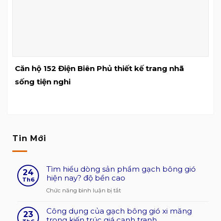
Căn hộ 152 Điện Biên Phủ thiết kế trang nhã
sống tiện nghi
Tin Mới
Tìm hiểu dòng sản phẩm gạch bông gió
24
hiện nay? độ bền cao
Th6
ở
Chức năng bình luận bị tắt
Tìm
Công dụng của gạch bông gió xi măng
hiểu
23
trong kiến trúc giá cạnh tranh
dòng