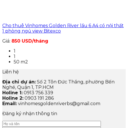
Cho thuê Vinhomes Golden River lầu 6 A4 có nội thất
1 phòng ngủ view Bitexco
Giá:
850 USD/tháng
1
1
50 m2
Liên hệ
Địa chỉ dự án:
Số 2 Tôn Đức Thắng, phường Bến
Nghé, Quận 1, TP.HCM
Holine 1:
0913 756 339
Holine 2:
0903 191 286
Email:
vinhomesgoldenriverbs@gmail.com
Đăng ký nhận thông tin