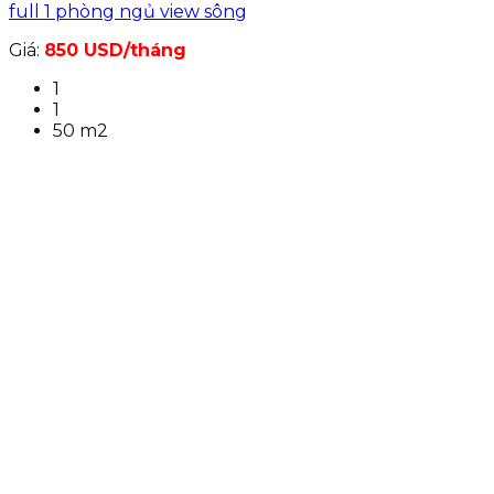
full 1 phòng ngủ view sông
Giá:
850 USD/tháng
1
1
50 m2