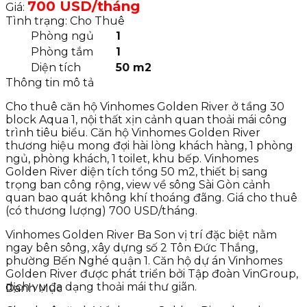
700 USD/tháng
Giá:
Tình trạng: Cho Thuê
Phòng ngủ
1
Phòng tắm
1
Diện tích
50 m2
Thông tin mô tả
Cho thuê căn hộ Vinhomes Golden River ở tầng 30
block Aqua 1, nội thất xịn cảnh quan thoải mái công
trình tiêu biểu. Căn hộ Vinhomes Golden River
thương hiệu mong đợi hài lòng khách hàng, 1 phòng
ngủ, phòng khách, 1 toilet, khu bếp. Vinhomes
Golden River diện tích tổng 50 m2, thiết bị sang
trọng ban công rộng, view về sông Sài Gòn cảnh
quan bao quát không khí thoáng đãng. Giá cho thuê
(có thương lượng) 700 USD/tháng.
Vinhomes Golden River Ba Son vị trí đặc biệt nằm
ngay bên sông, xây dựng số 2 Tôn Đức Thắng,
phường Bến Nghé quận 1. Căn hộ dự án Vinhomes
Golden River được phát triển bởi Tập đoàn VinGroup,
dịch vụ đa dạng thoải mái thư giãn.
Danh Mục