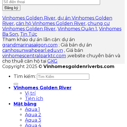
Vinhomes Golden River
,
dự án Vinhomes Golden
River
,
căn hộ Vinhomes Golden River
,
chung cư
Vinhomes Golden River
,
Vinhomes Quận 1
,
Vinhomes
Ba Son
,
Tin Tức
Tham khảo dự án lân cận: dự án
grandmarinasaiigon.com
; Giá bán dự án
canhosunwahpearl.edu.vn
, Giá bán
vinhomescentralparktc.com
,website chuyên bán và
cho thuê căn hộ tại
GKG
Copyright 2025 ©
Vinhomesgoldenriverbs.com
Tìm kiếm:
Vinhomes Golden River
Vị trí
Tiện ích
Mặt bằng
Aqua 1
Aqua 2
Aqua 3
Aqua 4