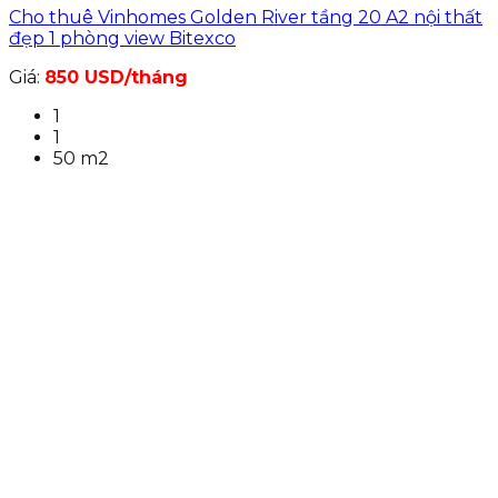
Cho thuê Vinhomes Golden River tầng 20 A2 nội thất
đẹp 1 phòng view Bitexco
Giá:
850 USD/tháng
1
1
50 m2