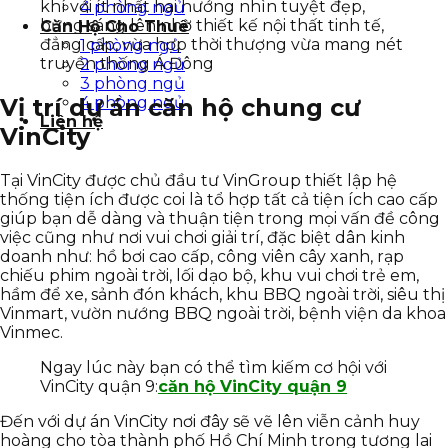
khí với ít nhất hai hướng nhìn tuyệt đẹp,
4 phòng ngủ
bừng sáng lên nhờ thiết kế nội thất tinh tế,
Căn Hộ Cho Thuê
đẳng cấp, vừa hợp thời thượng vừa mang nét
1 phòng ngủ
truyền thống Á Đông
2 phòng ngủ
3 phòng ngủ
Vị trí dự án căn hộ chung cư
4 phòng ngủ
Liên hệ
VinCity
Tại VinCity được chủ đầu tư VinGroup thiết lập hệ
thống tiện ích được coi là tổ hợp tất cả tiện ích cao cấp
giúp bạn dễ dàng và thuận tiện trong mọi vấn đề công
việc cũng như nơi vui chơi giải trí, đặc biệt dân kinh
doanh như: hồ bơi cao cấp, công viên cây xanh, rạp
chiếu phim ngoài trời, lối dạo bộ, khu vui chơi trẻ em,
hầm để xe, sảnh đón khách, khu BBQ ngoài trời, siêu thị
Vinmart, vườn nướng BBQ ngoài trời, bệnh viện da khoa
Vinmec.
Ngay lúc này bạn có thể tìm kiếm cơ hội với
VinCity quận 9:
căn hộ VinCity quận 9
Đến với dự án VinCity nơi đây sẽ vẽ lên viễn cảnh huy
hoàng cho tòa thành phố Hồ Chí Minh trong tương lai