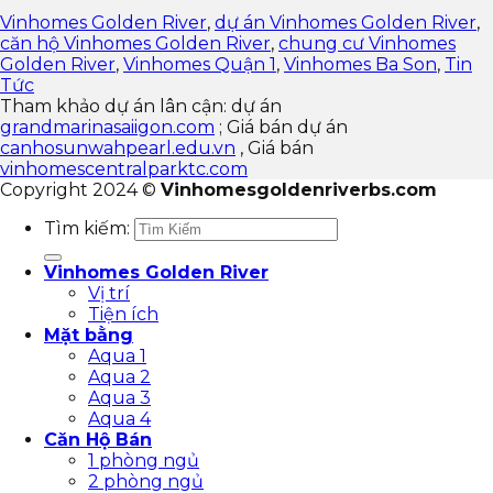
Vinhomes Golden River
,
dự án Vinhomes Golden River
,
căn hộ Vinhomes Golden River
,
chung cư Vinhomes
Golden River
,
Vinhomes Quận 1
,
Vinhomes Ba Son
,
Tin
Tức
Tham khảo dự án lân cận: dự án
grandmarinasaiigon.com
; Giá bán dự án
canhosunwahpearl.edu.vn
, Giá bán
vinhomescentralparktc.com
Copyright 2024 ©
Vinhomesgoldenriverbs.com
Tìm kiếm:
Vinhomes Golden River
Vị trí
Tiện ích
Mặt bằng
Aqua 1
Aqua 2
Aqua 3
Aqua 4
Căn Hộ Bán
1 phòng ngủ
2 phòng ngủ