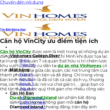
Chuyển đến nội dung
Tin Bất Động Sản
Căn hộ VinCity ưu điểm tiện ích
Căn hộ VinCity
được xem là một trong số những dự án
Vinhomes Golden River
đẳng cấp nhất thành phố Hồ Chí Minh khi được tọa lạc
Vị trí
tại trung tâm quận 7 và quận 9,sở hữu vị trí chiến lược
Tiện ích
khu vực từ VinCity, cư dân tại
dự án nhà VinHomes
có
Mặt bằng
thể dễ dàng đi lại giữa các quận, các nơi trung tâm của
Aqua 1
thành phố rất thuận tiện và dễ dàng. Chỉ trong vòng
Aqua 2
bán kính hơn 3km là đã có tất cả các dịch vụ, thương
Aqua 3
mại, các tiện ích, các nơi vui chơi giải trí, … giúp bạn có
Aqua 4
thể tận dụng được quỹ thời gian cho nhiều công việc.
Căn Hộ Bán
Du an Diamond Island
sản phẩm bất động
1 phòng ngủ
sản Kusto Home không gian mỗi
căn hộ
2 phòng ngủ
Diamond Island
thoáng đãng, tràn đầy sinh
3 phòng ngủ