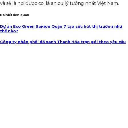
và sẽ là nơi được coi là an cư lý tưởng nhất Việt Nam.
Bài viết liên quan
Dự án Eco Green Saigon Quận 7 tạo sức hút thị trường như
thế nào?
Công ty phân phối đá xanh Thanh Hóa trọn gói theo yêu cầu