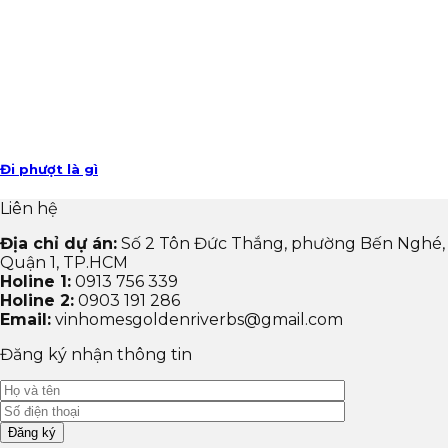
Đi phượt là gì
Liên hệ
Địa chỉ dự án:
Số 2 Tôn Đức Thắng, phường Bến Nghé,
Quận 1, TP.HCM
Holine 1:
0913 756 339
Holine 2:
0903 191 286
Email:
vinhomesgoldenriverbs@gmail.com
Đăng ký nhận thông tin