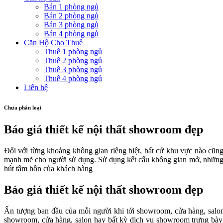
Bán 1 phòng ngủ
Bán 2 phòng ngủ
Bán 3 phòng ngủ
Bán 4 phòng ngủ
Căn Hộ Cho Thuê
Thuê 1 phòng ngủ
Thuê 2 phòng ngủ
Thuê 3 phòng ngủ
Thuê 4 phòng ngủ
Liên hệ
Chưa phân loại
Báo giá thiết kế nội thất showroom đẹp
Đối với từng khoảng không gian riêng biệt, bất cứ khu vực nào cũn
mạnh mẽ cho người sử dụng. Sử dụng kết cấu không gian mở, những ch
hút tâm hồn của khách hàng
Báo giá thiết kế nội thất showroom đẹp
Ấn tượng ban đầu của mỗi người khi tới showroom, cửa hàng, salon
showroom, cửa hàng, salon hay bất kỳ dịch vụ showroom trưng bày s