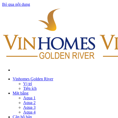
Bỏ qua nội dung
Vinhomes Golden River
Vị trí
Tiện ích
Mặt bằng
Aqua 1
Aqua 2
Aqua 3
Aqua 4
Căn hộ bán