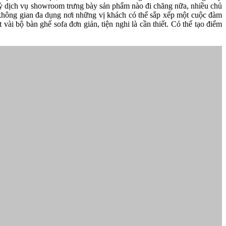
kỳ dịch vụ showroom trưng bày sản phẩm nào đi chăng nữa, nhiều chủ
không gian đa dụng nơi những vị khách có thể sắp xếp một cuộc đàm
vài bộ bàn ghế sofa đơn giản, tiện nghi là cần thiết. Có thể tạo điểm