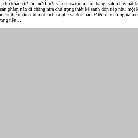
ợng cho khách từ lúc mới bước vào showroom, cửa hàng, salon hay bất 
sản phẩm nào đi chăng nữa chú trọng thiết kế sảnh đón tiếp như một 
họ có thể nhâm nhi một tách cà phê và đọc báo. Điều này có nghĩa một 
hương tiện…