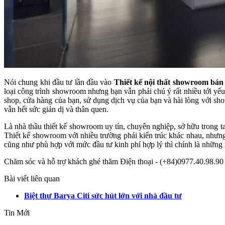
Nói chung khi đầu tư lần đầu vào
Thiết kế nội thất showroom bán
loại công trình showroom nhưng bạn vẫn phải chú ý rất nhiều tới yếu
shop, cửa hàng của bạn, sử dụng dịch vụ của bạn và hài lòng với sh
vẫn hết sức giản dị và thân quen.
Là nhà thầu thiết kế showroom uy tín, chuyên nghiệp, sở hữu trong 
Thiết kế showroom với nhiều trường phái kiến trúc khác nhau, nhưng
cũng như phù hợp với mức đầu tư kinh phí hợp lý thì chính là những
Chăm sóc và hỗ trợ khách ghé thăm Điện thoại - (+84)0977.40.98.9
Bài viết liên quan
Biệt thự Barya Citi sức hút lớn với nhà đầu tư
Tin Mới