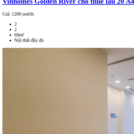
Vinhomes Golden River cho thuê lầu 20 A4 
Giá:
1200 usd/th
2
2
69m²
Nội thất đầy đủ