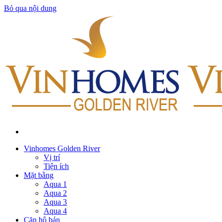
Bỏ qua nội dung
Vinhomes Golden River
Vị trí
Tiện ích
Mặt bằng
Aqua 1
Aqua 2
Aqua 3
Aqua 4
Căn hộ bán