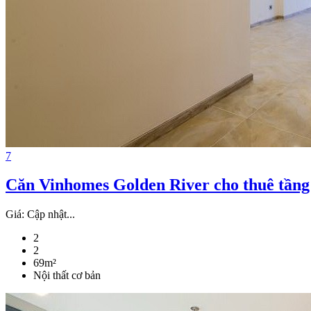
7
Căn Vinhomes Golden River cho thuê tầng
Giá:
Cập nhật...
2
2
69m²
Nội thất cơ bản