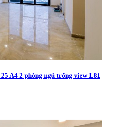
 25 A4 2 phòng ngủ trống view L81