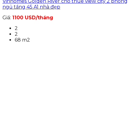
Vinhomes Golden River cho thuê view city 2 phòng
ngủ tầng 45 A1 nhà đẹp
Giá:
1100 USD/tháng
2
2
68 m2