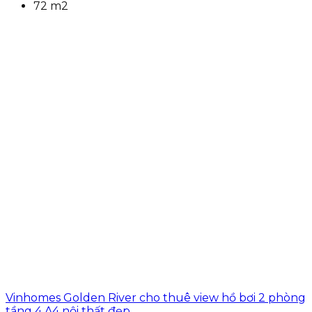
72 m2
Vinhomes Golden River cho thuê view hồ bơi 2 phòng
tầng 4 A4 nội thất đẹp