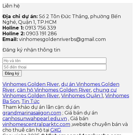
Liên hệ
Địa chỉ dự án:
Số 2 Tôn Đức Thắng, phường Bến
Nghé, Quận 1, TP.HCM
Holine 1:
0913 756 339
Holine 2:
0903 191 286
Email:
vinhomesgoldenriverbs@gmail.com
Đăng ký nhận thông tin
Vinhomes Golden River
,
dự án Vinhomes Golden
River
,
căn hộ Vinhomes Golden River
,
chung cư
Vinhomes Golden River
,
Vinhomes Quận 1
,
Vinhomes
Ba Son
,
Tin Tức
Tham khảo dự án lân cận: dự án
grandmarinasaiigon.com
; Giá bán dự án
canhosunwahpearl.edu.vn
, Giá bán
vinhomescentralparktc.com
,website chuyên bán và
cho thuê căn hộ tại
GKG