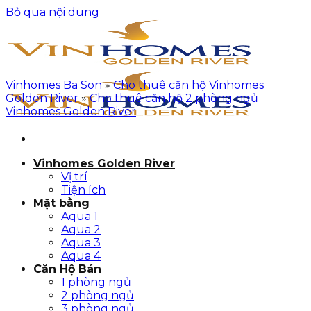
Bỏ qua nội dung
Vinhomes Ba Son
»
Cho thuê căn hộ Vinhomes
Golden River
»
Cho thuê căn hộ 2 phòng ngủ
Vinhomes Golden River
Vinhomes Golden River
Vị trí
Tiện ích
Mặt bằng
Aqua 1
Aqua 2
Aqua 3
Aqua 4
Căn Hộ Bán
1 phòng ngủ
2 phòng ngủ
3 phòng ngủ