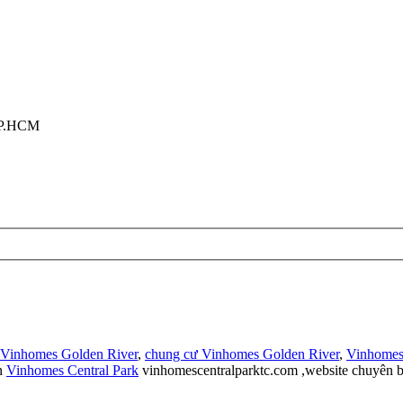
TP.HCM
 Vinhomes Golden River
,
chung cư Vinhomes Golden River
,
Vinhomes
n
Vinhomes Central Park
vinhomescentralparktc.com ,website chuyên b