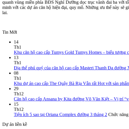
quanh vùng miền phía BĐS Nghỉ Dưỡng dọc trục vành đai ba với tổng
minh với các dự án căn hộ hiện đại, quy mô. Những ưu thế này sẽ 
lai.
Tin Mới
14
Th1
Khu căn hộ cao cấp Tumys Gold Tumys Homes – biểu tượng củ
13
Th1
Địa thế phú quý của căn hộ cao cấp Masteri Thanh Đa đường 
08
Th1
Khu dự án cao cấp The Quậy Bà Rịa Vẫn rất Hot với sản phẩ
29
Th12
Căn hộ cao cấp Ansana by Kita đường Võ Văn Kiệt – Vị trí “
15
Th12
Tiện ích 5 sao tại Oriana Complex đường 3 tháng 2
Chức năng b
Dự án liền kề