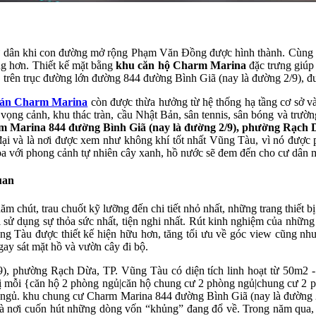
a cư dân khi con đường mở rộng Phạm Văn Đồng được hình thành. Cùng v
 hơn. Thiết kế mặt bằng
khu căn hộ Charm Marina
đặc trưng giúp t
phố, trên trục đường lớn đường 844 đường Bình Giã (nay là đường 2/9), đ
án Charm Marina
còn được thừa hưởng từ hệ thống hạ tầng cơ sở và 
ồi vọng cảnh, khu thác tràn, cầu Nhật Bản, sân tennis, sân bóng và trườ
m Marina 844 đường Bình Giã (nay là đường 2/9), phường Rạch
ện đại và là nơi được xem như không khí tốt nhất Vũng Tàu, vì nó được
hòa với phong cảnh tự nhiên cây xanh, hồ nước sẽ đem đến cho cư dân m
uan
m chút, trau chuốt kỹ lưỡng đến chi tiết nhỏ nhất, những trang thiết 
i sử dụng sự thỏa sức nhất, tiện nghi nhất. Rút kinh nghiệm của nhữ
g Tàu được thiết kế hiện hữu hơn, tăng tối ưu về góc view cũng như
gay sát mặt hồ và vườn cây đi bộ.
, phường Rạch Dừa, TP. Vũng Tàu có diện tích linh hoạt từ 50m2 - 
iá trị mỗi {căn hộ 2 phòng ngủ|căn hộ chung cư 2 phòng ngủ|chung cư 
g ngủ. khu chung cư Charm Marina 844 đường Bình Giã (nay là đường 
 nơi cuốn hút những dòng vốn “khủng” đang đổ về. Trong năm qua, ư