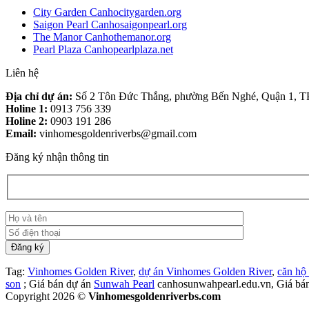
City Garden Canhocitygarden.org
Saigon Pearl Canhosaigonpearl.org
The Manor Canhothemanor.org
Pearl Plaza Canhopearlplaza.net
Liên hệ
Địa chỉ dự án:
Số 2 Tôn Đức Thắng, phường Bến Nghé, Quận 1, 
Holine 1:
0913 756 339
Holine 2:
0903 191 286
Email:
vinhomesgoldenriverbs@gmail.com
Đăng ký nhận thông tin
Tag:
Vinhomes Golden River
,
dự án Vinhomes Golden River
,
căn hộ
son
; Giá bán dự án
Sunwah Pearl
canhosunwahpearl.edu.vn, Giá bá
Copyright 2026 ©
Vinhomesgoldenriverbs.com