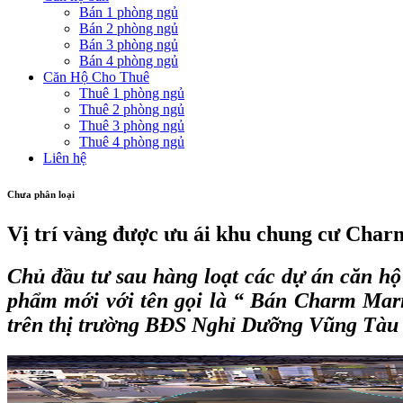
Bán 1 phòng ngủ
Bán 2 phòng ngủ
Bán 3 phòng ngủ
Bán 4 phòng ngủ
Căn Hộ Cho Thuê
Thuê 1 phòng ngủ
Thuê 2 phòng ngủ
Thuê 3 phòng ngủ
Thuê 4 phòng ngủ
Liên hệ
Chưa phân loại
Vị trí vàng được ưu ái khu chung cư Cha
Chủ đầu tư sau hàng loạt các dự án căn hộ
phẩm mới với tên gọi là “
Bán Charm Mar
trên thị trường BĐS Nghỉ Dưỡng Vũng Tàu v