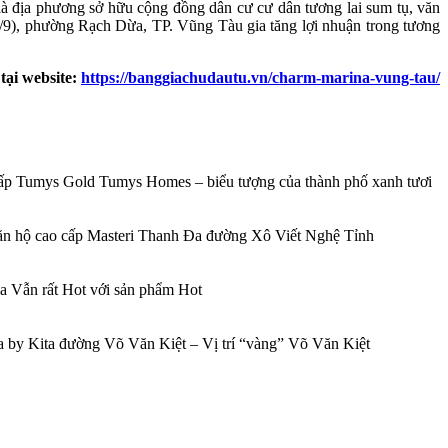
là địa phương sở hữu cộng đồng dân cư cư dân tương lai sum tụ, văn
/9), phường Rạch Dừa, TP. Vũng Tàu gia tăng lợi nhuận trong tương
ại website:
https://banggiachudautu.vn/charm-marina-vung-tau/
p Tumys Gold Tumys Homes – biểu tượng của thành phố xanh tươi
căn hộ cao cấp Masteri Thanh Đa đường Xô Viết Nghệ Tỉnh
 Vẫn rất Hot với sản phẩm Hot
 by Kita đường Võ Văn Kiệt – Vị trí “vàng” Võ Văn Kiệt