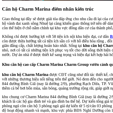
Căn hộ Charm Marina điểm nhấn kiến trúc
Giao thông tại đây sẽ được giải tỏa đáp ứng cho nhu cầu đi lại củ
hộ vành đai xanh sông Nhuệ lại càng khiến giao thông trở nên dễ dàng
còn thể hiện ở chỗ nằm chính tại khu vực đông dân cư của thành 
Không chỉ được hưởng lợi với 58 tiện ích nội khu hiện đại, cư dân
B
còn được thừa hưởng tất cả tiện ích sẵn có với hồ điều hòa rộng , đ
giãn đẳng cấp, chất lượng hoàn hảo nhất. Sống tại
khu căn hộ Char
nhỏ, nơi có tất cả những tiện ích phục vụ tốt cho đời sống thời hi
nước. Dự án nhà ở được thiết kế sang trọng và hiện đại kết hợp hài 
Khu căn hộ cao cấp Charm Marina Charm Group vườn cảnh q
khu căn hộ Charm Marina
được CĐT cũng như đối tác thiết kế, chă
với những thương hiệu nổi tiếng trên thế giới. Nó đem đến cho ngườ
844 đường Bình Giã (nay là đường 2/9), phường Rạch Dừa, TP. Vũn
thêm cả bể bơi bốn mùa, sân bóng, quảng trường rộng rãi, giáp giới n
khu chung cư Charm Marina 844 đường Bình Giã (nay là đường 2/9)
khách là các hộ gia đình trẻ và gia đình ba thế hệ. Dự kiến tổng g
phòng ngủ còn căn hộ 3 phòng ngủ giá dự kiến từ 5 tỷ/căn 03 phòn
độ hoạt động nhanh và mạnh, khu vực phía BĐS Nghỉ Dưỡng còn là