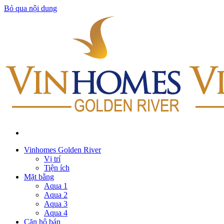
Bỏ qua nội dung
Vinhomes Golden River
Vị trí
Tiện ích
Mặt bằng
Aqua 1
Aqua 2
Aqua 3
Aqua 4
Căn hộ bán