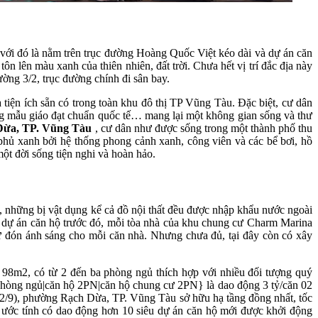
ới đó là nằm trên trục đường Hoàng Quốc Việt kéo dài và dự án căn
ôn lên màu xanh của thiên nhiên, đất trời. Chưa hết vị trí đắc địa này
ường 3/2, trục đường chính đi sân bay.
tiện ích sẵn có trong toàn khu đô thị TP Vũng Tàu. Đặc biệt, cư dân
ng mẫu giáo đạt chuẩn quốc tế… mang lại một không gian sống và thư
 Dừa, TP. Vũng Tàu
, cư dân như được sống trong một thành phố thu
 phủ xanh bởi hệ thống phong cảnh xanh, công viên và các bể bơi, hồ
ột đời sống tiện nghi và hoàn hảo.
bị, những bị vật dụng kể cả đồ nội thất đều được nhập khẩu nước ngoài
ng dự án căn hộ trước đó, mỗi tòa nhà của khu chung cư Charm Marina
 đón ánh sáng cho mỗi căn nhà. Nhưng chưa đủ, tại đây còn có xây
98m2, có từ 2 đến ba phòng ngủ thích hợp với nhiều đối tượng quý
2 phòng ngủ|căn hộ 2PN|căn hộ chung cư 2PN} là dao động 3 tỷ/căn 02
2/9), phường Rạch Dừa, TP. Vũng Tàu sở hữu hạ tầng đồng nhất, tốc
ớc tính có dao động hơn 10 siêu dự án căn hộ mới được khởi động