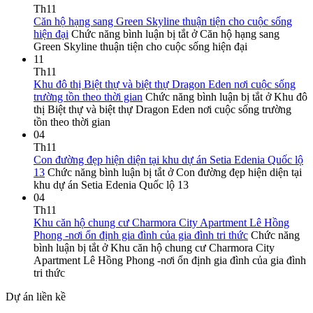
Th11
Căn hộ hạng sang Green Skyline thuận tiện cho cuộc sống
hiện đại
Chức năng bình luận bị tắt
ở Căn hộ hạng sang
Green Skyline thuận tiện cho cuộc sống hiện đại
11
Th11
Khu đô thị Biệt thự và biệt thự Dragon Eden nơi cuộc sống
trường tồn theo thời gian
Chức năng bình luận bị tắt
ở Khu đô
thị Biệt thự và biệt thự Dragon Eden nơi cuộc sống trường
tồn theo thời gian
04
Th11
Con đường đẹp hiện diện tại khu dự án Setia Edenia Quốc lộ
13
Chức năng bình luận bị tắt
ở Con đường đẹp hiện diện tại
khu dự án Setia Edenia Quốc lộ 13
04
Th11
Khu căn hộ chung cư Charmora City Apartment Lê Hồng
Phong -nơi ổn định gia đình của gia đình tri thức
Chức năng
bình luận bị tắt
ở Khu căn hộ chung cư Charmora City
Apartment Lê Hồng Phong -nơi ổn định gia đình của gia đình
tri thức
Dự án liền kề