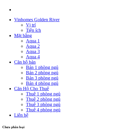
Vinhomes Golden River
Vị trí
Tiện ích
Mặt bằng
Aqua 1
Aqua 2
Aqua 3
Aqua 4
Căn hộ bán
Bán 1 phòng ngủ
Bán 2 phòng ngủ
Bán 3 phòng ngủ
Bán 4 phòng ngủ
Căn Hộ Cho Thuê
Thuê 1 phòng ngủ
Thuê 2 phòng ngủ
Thuê 3 phòng ngủ
Thuê 4 phòng ngủ
Liên hệ
Chưa phân loại