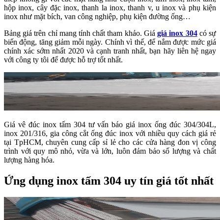
hộp inox, cây đặc inox, thanh la inox, thanh v, u inox và phụ kiện
inox như mặt bích, van công nghiệp, phụ kiện đường ống…
Bảng giá trên chỉ mang tính chất tham khảo. Giá
giá inox 304
có sự
biến động, tăng giảm mỗi ngày. Chính vì thế, để nắm được mức giá
chính xác sớm nhất 2020 và cạnh tranh nhất, bạn hãy liên hệ ngay
với công ty tôi để được hỗ trợ tốt nhất.
Giá vê đúc inox tấm 304 tư vấn báo giá inox ống đúc 304/304L,
inox 201/316, gia công cắt ống đúc inox với nhiều quy cách giá rẻ
tại TpHCM, chuyên cung cấp sỉ lẻ cho các cửa hàng đon vị công
trình với quy mô nhỏ, vừa và lớn, luôn đảm bảo số lượng và chất
lượng hàng hóa.
Ứng dụng inox tấm 304 uy tín giá tốt nhất