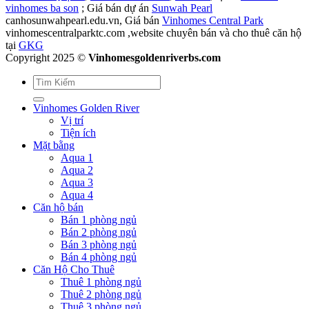
vinhomes ba son
; Giá bán dự án
Sunwah Pearl
canhosunwahpearl.edu.vn, Giá bán
Vinhomes Central Park
vinhomescentralparktc.com ,website chuyên bán và cho thuê căn hộ
tại
GKG
Copyright 2025 ©
Vinhomesgoldenriverbs.com
Vinhomes Golden River
Vị trí
Tiện ích
Mặt bằng
Aqua 1
Aqua 2
Aqua 3
Aqua 4
Căn hộ bán
Bán 1 phòng ngủ
Bán 2 phòng ngủ
Bán 3 phòng ngủ
Bán 4 phòng ngủ
Căn Hộ Cho Thuê
Thuê 1 phòng ngủ
Thuê 2 phòng ngủ
Thuê 3 phòng ngủ