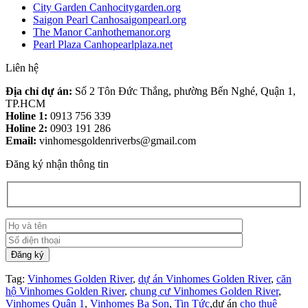
City Garden Canhocitygarden.org
Saigon Pearl Canhosaigonpearl.org
The Manor Canhothemanor.org
Pearl Plaza Canhopearlplaza.net
Liên hệ
Địa chỉ dự án:
Số 2 Tôn Đức Thắng, phường Bến Nghé, Quận 1,
TP.HCM
Holine 1:
0913 756 339
Holine 2:
0903 191 286
Email:
vinhomesgoldenriverbs@gmail.com
Đăng ký nhận thông tin
Tag:
Vinhomes Golden River
,
dự án Vinhomes Golden River
,
căn
hộ Vinhomes Golden River
,
chung cư Vinhomes Golden River
,
Vinhomes Quận 1
,
Vinhomes Ba Son
,
Tin Tức
,dự án
cho thuê