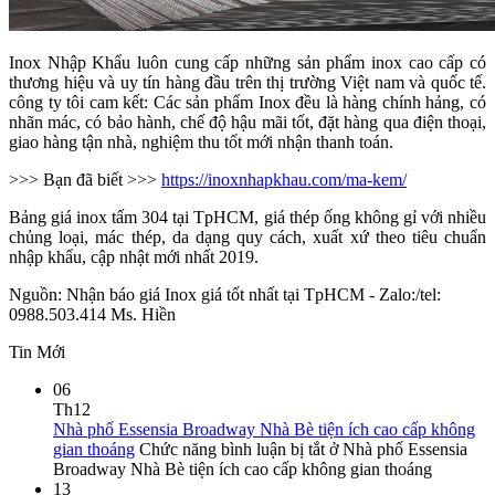
Inox Nhập Khẩu luôn cung cấp những sản phẩm inox cao cấp có
thương hiệu và uy tín hàng đầu trên thị trường Việt nam và quốc tế.
công ty tôi cam kết: Các sản phẩm Inox đều là hàng chính hảng, có
nhãn mác, có bảo hành, chế độ hậu mãi tốt, đặt hàng qua điện thoại,
giao hàng tận nhà, nghiệm thu tốt mới nhận thanh toán.
>>> Bạn đã biết >>>
https://inoxnhapkhau.com/ma-kem/
Bảng giá inox tấm 304 tại TpHCM, giá thép ống không gỉ với nhiều
chủng loại, mác thép, da dạng quy cách, xuất xứ theo tiêu chuẩn
nhập khẩu, cập nhật mới nhất 2019.
Nguồn: Nhận báo giá Inox giá tốt nhất tại TpHCM - Zalo:/tel:
0988.503.414 Ms. Hiền
Tin Mới
06
Th12
Nhà phố Essensia Broadway Nhà Bè tiện ích cao cấp không
gian thoáng
Chức năng bình luận bị tắt
ở Nhà phố Essensia
Broadway Nhà Bè tiện ích cao cấp không gian thoáng
13