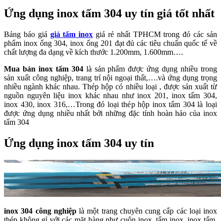
Ứng dụng inox tấm 304 uy tín giá tốt nhất
Bảng báo giá
giá tấm inox
giá rẻ nhất TPHCM trong đó các sản
phẩm inox ống 304, inox ống 201 đạt đủ các tiêu chuẩn quốc tế về
chất lượng đa dạng về kích thước 1.200mm, 1.600mm….
Mua bán inox tấm 304
là sản phẩm được ứng dụng nhiều trong
sản xuất công nghiệp, trang trí nội ngoại thất,….và ứng dụng trọng
nhiều ngành khác nhau. Thép hộp có nhiều loại , được sản xuất từ
nguồn nguyên liệu inox khác nhau như inox 201, inox tấm 304,
inox 430, inox 316,…Trong đó loại thép hộp inox tấm 304 là loại
được ứng dụng nhiều nhất bởi những đặc tính hoàn hảo của inox
tấm 304
Ứng dụng inox tấm 304 uy tín
inox 304 công nghiệp
là một trang chuyên cung cấp các loại inox
thép không gỉ với các mặt hàng như cuộn inox, tấm inox, inox tấm,