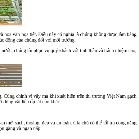
và hoa văn họa tiết. Điều này có nghĩa là chúng không được làm bằng
tác động của chúng đối với môi trường.
 nước, chúng tôi phục vụ quý khách với tinh thần và trách nhiệm cao,
g. Cũng chính vì vậy mà khi xuất hiện trên thị trường Việt Nam gạch
ứ dòng vật liệu ốp lát nào khác.
n mở, sạch, thoáng, đẹp và an toàn. Gia chủ có thể tối ưu công năng
gọn gàng và ngăn nắp.