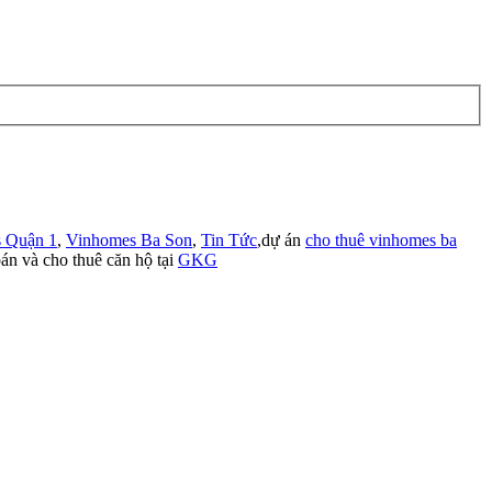
 Quận 1
,
Vinhomes Ba Son
,
Tin Tức
,dự án
cho thuê vinhomes ba
án và cho thuê căn hộ tại
GKG