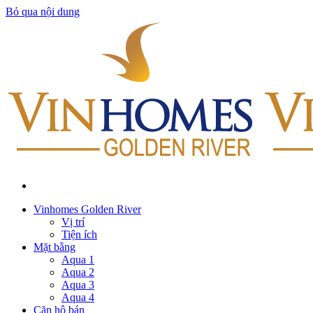
Bỏ qua nội dung
Vinhomes Golden River
Vị trí
Tiện ích
Mặt bằng
Aqua 1
Aqua 2
Aqua 3
Aqua 4
Căn hộ bán