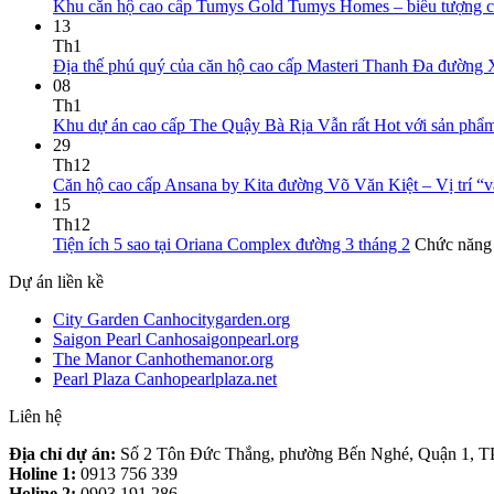
Khu căn hộ cao cấp Tumys Gold Tumys Homes – biểu tượng củ
13
Th1
Địa thế phú quý của căn hộ cao cấp Masteri Thanh Đa đường 
08
Th1
Khu dự án cao cấp The Quậy Bà Rịa Vẫn rất Hot với sản phẩ
29
Th12
Căn hộ cao cấp Ansana by Kita đường Võ Văn Kiệt – Vị trí “
15
Th12
Tiện ích 5 sao tại Oriana Complex đường 3 tháng 2
Chức năng b
Dự án liền kề
City Garden Canhocitygarden.org
Saigon Pearl Canhosaigonpearl.org
The Manor Canhothemanor.org
Pearl Plaza Canhopearlplaza.net
Liên hệ
Địa chỉ dự án:
Số 2 Tôn Đức Thắng, phường Bến Nghé, Quận 1, 
Holine 1:
0913 756 339
Holine 2:
0903 191 286