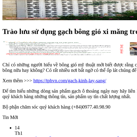
Trào lưu sử dụng gạch bông gió xi măng tro
Chỉ có những người hiểu về bông gió mỹ thuật mới biết được rằng 
bông nữa hay không? Có rất nhiều nơi bất ngờ có thể ốp lát chúng để
Xem thêm >>>
https://tphvn.com/gach-kinh-lay-sang/
Để tìm hiểu những dòng sản phẩm gạch ô thoáng ngày nay hãy liên 
quý khách hàng những thông tín, sản phẩm uy tín chất lượng nhất.
Bộ phận chăm sóc quý khách hàng (+84)0977.40.98.90
Tin Mới
14
Th1