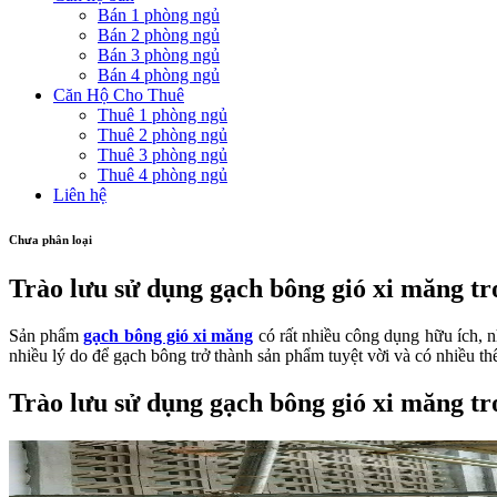
Bán 1 phòng ngủ
Bán 2 phòng ngủ
Bán 3 phòng ngủ
Bán 4 phòng ngủ
Căn Hộ Cho Thuê
Thuê 1 phòng ngủ
Thuê 2 phòng ngủ
Thuê 3 phòng ngủ
Thuê 4 phòng ngủ
Liên hệ
Chưa phân loại
Trào lưu sử dụng gạch bông gió xi măng tro
Sản phẩm
gạch bông gió xi măng
có rất nhiều công dụng hữu ích, nh
nhiều lý do để gạch bông trở thành sản phẩm tuyệt vời và có nhiều th
Trào lưu sử dụng gạch bông gió xi măng tro