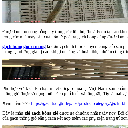
Được làm thủ công bằng tay trong các lô nhỏ, đó là lý do tại sao khô
trong các nhà máy sản xuất lớn. Ngoài ra gạch bông cũng được làm b
gạch bông gió xi măng
là đơn vị chính thức chuyên cung cấp sản phẩ
mang lại những giá trị cao khi giao hàng và hoàn thiện dự án công trì
Phù hợp với kiểu khí hậu nhiệt đới gió mùa tại Việt Nam, sản phẩm 
thông gió được sử dụng một cách phổ biến và rộng rãi, đây là loại vật
Xem thêm >>>
https://gachtrangtridep.net/product-category/gach-3d-tr
Đây là mẫu
giá gạch bông gió
được ưa chuộng nhất ngày nay. Bởi ch
của gạch thông gió bằng cách kết hợp thêm các phụ kiện trang trí đơ