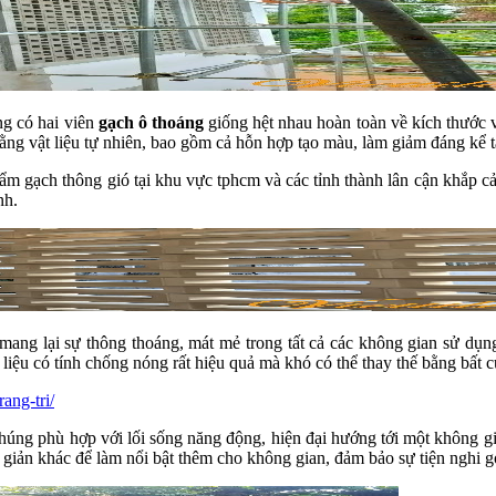
ng có hai viên
gạch ô thoáng
giống hệt nhau hoàn toàn về kích thước 
ằng vật liệu tự nhiên, bao gồm cả hỗn hợp tạo màu, làm giảm đáng kể 
m gạch thông gió tại khu vực tphcm và các tỉnh thành lân cận khắp cả
nh.
mang lại sự thông thoáng, mát mẻ trong tất cả các không gian sử dụn
 liệu có tính chống nóng rất hiệu quả mà khó có thể thay thế bằng bất c
ang-tri/
úng phù hợp với lối sống năng động, hiện đại hướng tới một không gia
n giản khác để làm nổi bật thêm cho không gian, đảm bảo sự tiện nghi 