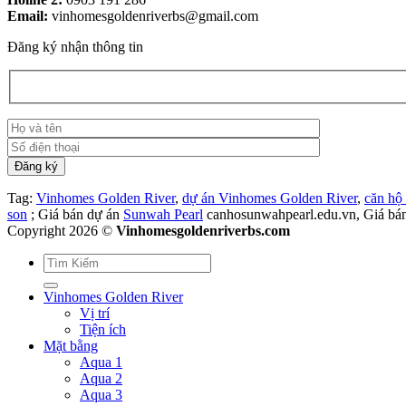
Email:
vinhomesgoldenriverbs@gmail.com
Đăng ký nhận thông tin
Tag:
Vinhomes Golden River
,
dự án Vinhomes Golden River
,
căn hộ
son
; Giá bán dự án
Sunwah Pearl
canhosunwahpearl.edu.vn, Giá bá
Copyright 2026 ©
Vinhomesgoldenriverbs.com
Vinhomes Golden River
Vị trí
Tiện ích
Mặt bằng
Aqua 1
Aqua 2
Aqua 3