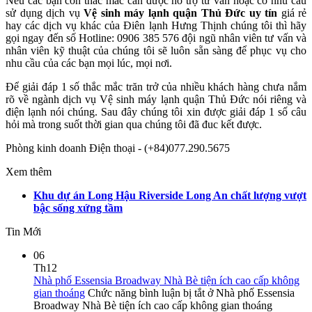
Nếu các bạn còn thắc mắc cần được hỗ trợ tư vấn hoặc có nhu cầu
sử dụng dịch vụ
Vệ sinh máy lạnh quận Thủ Đức uy tín
giá rẻ
hay các dịch vụ khác của Điên lạnh Hưng Thịnh chúng tôi thì hãy
gọi ngay đến số Hotline: 0906 385 576 đội ngũ nhân viên tư vấn và
nhân viên kỹ thuật của chúng tôi sẽ luôn sẵn sàng để phục vụ cho
nhu cầu của các bạn mọi lúc, mọi nơi.
Để giải đáp 1 số thắc mắc trăn trở của nhiều khách hàng chưa nắm
rõ về ngành dịch vụ Vệ sinh máy lạnh quận Thủ Đức nói riêng và
điện lạnh nói chúng. Sau đây chúng tôi xin được giải đáp 1 số câu
hỏi mà trong suốt thời gian qua chúng tôi đã đuc kết được.
Phòng kinh doanh Điện thoại - (+84)077.290.5675
Xem thêm
Khu dự án Long Hậu Riverside Long An chất lượng vượt
bậc sống xứng tầm
Tin Mới
06
Th12
Nhà phố Essensia Broadway Nhà Bè tiện ích cao cấp không
gian thoáng
Chức năng bình luận bị tắt
ở Nhà phố Essensia
Broadway Nhà Bè tiện ích cao cấp không gian thoáng