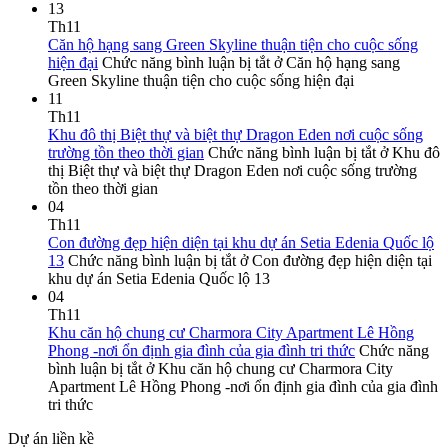
13
Th11
Căn hộ hạng sang Green Skyline thuận tiện cho cuộc sống
hiện đại
Chức năng bình luận bị tắt
ở Căn hộ hạng sang
Green Skyline thuận tiện cho cuộc sống hiện đại
11
Th11
Khu đô thị Biệt thự và biệt thự Dragon Eden nơi cuộc sống
trường tồn theo thời gian
Chức năng bình luận bị tắt
ở Khu đô
thị Biệt thự và biệt thự Dragon Eden nơi cuộc sống trường
tồn theo thời gian
04
Th11
Con đường đẹp hiện diện tại khu dự án Setia Edenia Quốc lộ
13
Chức năng bình luận bị tắt
ở Con đường đẹp hiện diện tại
khu dự án Setia Edenia Quốc lộ 13
04
Th11
Khu căn hộ chung cư Charmora City Apartment Lê Hồng
Phong -nơi ổn định gia đình của gia đình tri thức
Chức năng
bình luận bị tắt
ở Khu căn hộ chung cư Charmora City
Apartment Lê Hồng Phong -nơi ổn định gia đình của gia đình
tri thức
Dự án liền kề