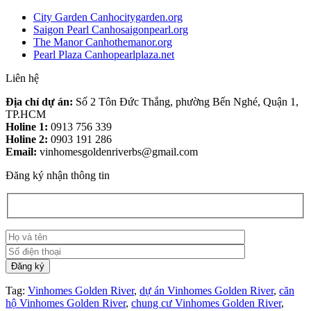
City Garden Canhocitygarden.org
Saigon Pearl Canhosaigonpearl.org
The Manor Canhothemanor.org
Pearl Plaza Canhopearlplaza.net
Liên hệ
Địa chỉ dự án:
Số 2 Tôn Đức Thắng, phường Bến Nghé, Quận 1,
TP.HCM
Holine 1:
0913 756 339
Holine 2:
0903 191 286
Email:
vinhomesgoldenriverbs@gmail.com
Đăng ký nhận thông tin
Tag:
Vinhomes Golden River
,
dự án Vinhomes Golden River
,
căn
hộ Vinhomes Golden River
,
chung cư Vinhomes Golden River
,