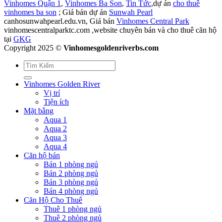
Vinhomes Quận 1
,
Vinhomes Ba Son
,
Tin Tức
,dự án
cho thuê
vinhomes ba son
; Giá bán dự án
Sunwah Pearl
canhosunwahpearl.edu.vn, Giá bán
Vinhomes Central Park
vinhomescentralparktc.com ,website chuyên bán và cho thuê căn hộ
tại
GKG
Copyright 2025 ©
Vinhomesgoldenriverbs.com
Vinhomes Golden River
Vị trí
Tiện ích
Mặt bằng
Aqua 1
Aqua 2
Aqua 3
Aqua 4
Căn hộ bán
Bán 1 phòng ngủ
Bán 2 phòng ngủ
Bán 3 phòng ngủ
Bán 4 phòng ngủ
Căn Hộ Cho Thuê
Thuê 1 phòng ngủ
Thuê 2 phòng ngủ