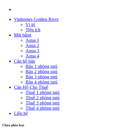
Vinhomes Golden River
Vị trí
Tiện ích
Mặt bằng
Aqua 1
Aqua 2
Aqua 3
Aqua 4
Căn hộ bán
Bán 1 phòng ngủ
Bán 2 phòng ngủ
Bán 3 phòng ngủ
Bán 4 phòng ngủ
Căn Hộ Cho Thuê
Thuê 1 phòng ngủ
Thuê 2 phòng ngủ
Thuê 3 phòng ngủ
Thuê 4 phòng ngủ
Liên hệ
Chưa phân loại