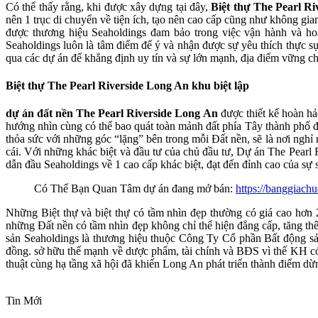
Có thể thấy rằng, khi được xây dựng tại đây,
Biệt thự The Pearl R
nên 1 trục di chuyển về tiện ích, tạo nên cao cấp cũng như không gi
được thương hiệu Seaholdings đam bảo trong việc vận hành và ho
Seaholdings luôn là tâm điểm để ý và nhận được sự yêu thích thực
qua các dự án để khẳng định uy tín và sự lớn mạnh, địa điểm vững ch
Biệt thự The Pearl Riverside Long An khu biệt lập
dự án đất nền The Pearl Riverside Long An
được thiết kế hoàn hảo
hướng nhìn cùng có thể bao quát toàn mảnh đất phía Tây thành phố 
thỏa sức với những góc “lặng” bên trong mỗi Đất nền, sẽ là nơi nghỉ 
cái. Với những khác biệt và đầu tư của chủ đầu tư, Dự án The Pearl 
dẫn đầu Seaholdings về 1 cao cấp khác biệt, đạt đến đỉnh cao của sự 
Có Thể Bạn Quan Tâm dự án đang mở bán:
https://banggiach
Những Biệt thự và biệt thự có tầm nhìn đẹp thường có giá cao hơ
những Đất nền có tầm nhìn đẹp không chỉ thể hiện đẳng cấp, tăng thê
sản Seaholdings là thương hiệu thuộc Công Ty Cổ phần Bất động sản
đồng. sở hữu thế mạnh về dược phẩm, tài chính và BĐS vì thế KH c
thuật cùng hạ tầng xã hội đã khiến Long An phát triển thành điểm d
Tin Mới