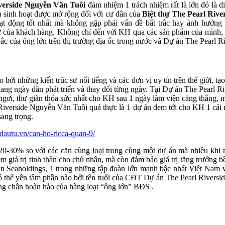
iverside Nguyễn Văn Tuôi
đảm nhiệm 1 trách nhiệm rất là lớn đó là di
an sinh hoạt được mở rộng đối với cư dân của
Biệt thự The Pearl Riv
ạt động tốt nhất mà không gặp phải vấn đề bất trắc hay ảnh hưởng
 sự của khách hàng. Không chỉ đến với KH qua các sản phẩm của mìn
ắc của ông lớn trên thị trường địa ốc trong nước và Dự án The Pearl R
 bởi những kiến trúc sư nổi tiếng và các đơn vị uy tín trên thế giới, 
đang ngày dần phát triển và thay đổi từng ngày. Tại Dự án The Pearl 
ngơi, thư giãn thỏa sức nhất cho KH sau 1 ngày làm viện căng thẳng, mệ
Riverside Nguyễn Văn Tuôi quả thực là 1 dự án đem tới cho KH 1 cái n
sang trọng.
udautu.vn/can-ho-ricca-quan-9/
n 20-30% so với các căn cùng loại trong cùng một dự án mà nhiều kh
m giá trị tinh thần cho chủ nhân, mà còn đảm bảo giá trị tăng trưởng
 Seaholdings, 1 trong những tập đoàn lớn mạnh bậc nhất Việt Nam vớ
ó thể yên tâm phần nào bởi tên tuổi của CĐT Dự án The Pearl Riversi
ừng chân hoàn hảo của hàng loạt “ông lớn” BĐS .