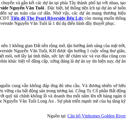
 chuyển và gắn kết các dự án tại phía Tây thành phố lại với nhau, tạo
erside Nguyễn Văn Tuôi
. Đặc biệt, hệ thống tiện ích tại dự án sẽ luôn
 đến sự an toàn của cư dân. Nhờ vậy, các dự án mang thương hiệu
h, CĐT
Tiến độ The Pearl Riverside Bến Lức
còn mong muốn thông
iverside Nguyễn Văn Tuôi là 1 thí dụ điển hình đầy thuyết phục.
tạo nên 1 không gian Đất nền rộng mở, tận hưởng ánh sáng của mặt trời,
Riverside Nguyễn Văn Tuôi, KH được tận hưởng 1 cuộc sống thư giãn,
t mỏi, nơi lấy lại tinh thần, sức lực để chăm sóc và vui đùa cùng con
hìn khác biệt về đẳng cấp, xứng đáng là dự án uy tín hiện nay, dự án
i nguồn cung vẫn không đáp ứng đủ nhu cầu. Và đương nhiên sở hữu
 bền vững của bất động sản trong tương lai. Công Ty Cổ phần Bất động
i quỹ tái chính khổng lồ và doanh thu mỗi năm lên tới hàng ngàn tỉ
de Nguyễn Văn Tuôi Long An . Sự phát triển mạnh mẽ của hạ tầng kỹ
Nguồn tại:
Căn hộ Vinhomes Golden River