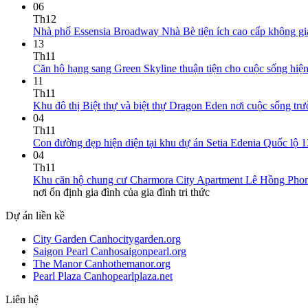
06
Th12
Nhà phố Essensia Broadway Nhà Bè tiện ích cao cấp không gi
13
Th11
Căn hộ hạng sang Green Skyline thuận tiện cho cuộc sống hiện
11
Th11
Khu đô thị Biệt thự và biệt thự Dragon Eden nơi cuộc sống trườ
04
Th11
Con đường đẹp hiện diện tại khu dự án Setia Edenia Quốc lộ 1
04
Th11
Khu căn hộ chung cư Charmora City Apartment Lê Hồng Phong -
nơi ổn định gia đình của gia đình tri thức
Dự án liền kề
City Garden Canhocitygarden.org
Saigon Pearl Canhosaigonpearl.org
The Manor Canhothemanor.org
Pearl Plaza Canhopearlplaza.net
Liên hệ