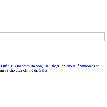
 Quận 1
,
Vinhomes Ba Son
,
Tin Tức
,dự án
cho thuê vinhomes ba
án và cho thuê căn hộ tại
GKG