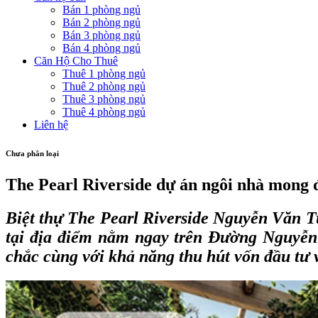
Bán 1 phòng ngủ
Bán 2 phòng ngủ
Bán 3 phòng ngủ
Bán 4 phòng ngủ
Căn Hộ Cho Thuê
Thuê 1 phòng ngủ
Thuê 2 phòng ngủ
Thuê 3 phòng ngủ
Thuê 4 phòng ngủ
Liên hệ
Chưa phân loại
The Pearl Riverside dự án ngôi nhà mong đ
Biệt thự The Pearl Riverside Nguyễn Văn T
tại địa điểm nằm ngay trên Đường Nguyễn V
chắc cùng với khả năng thu hút vốn đầu tư 