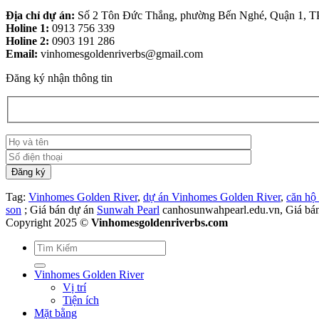
Địa chỉ dự án:
Số 2 Tôn Đức Thắng, phường Bến Nghé, Quận 1, 
Holine 1:
0913 756 339
Holine 2:
0903 191 286
Email:
vinhomesgoldenriverbs@gmail.com
Đăng ký nhận thông tin
Tag:
Vinhomes Golden River
,
dự án Vinhomes Golden River
,
căn hộ
son
; Giá bán dự án
Sunwah Pearl
canhosunwahpearl.edu.vn, Giá bá
Copyright 2025 ©
Vinhomesgoldenriverbs.com
Vinhomes Golden River
Vị trí
Tiện ích
Mặt bằng