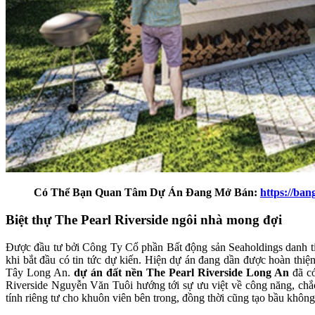
Có Thể Bạn Quan Tâm Dự Án Đang Mở Bán:
https://ban
Biệt thự The Pearl Riverside ngôi nhà mong đợi
Được đầu tư bởi Công Ty Cổ phần Bất động sản Seaholdings danh ti
khi bắt đầu có tin tức dự kiến. Hiện dự án đang dần được hoàn thiện,
Tây Long An.
dự án đất nền The Pearl Riverside Long An
đã có
Riverside Nguyễn Văn Tuôi hướng tới sự ưu việt về công năng, chắ
tính riêng tư cho khuôn viên bên trong, đồng thời cũng tạo bầu không