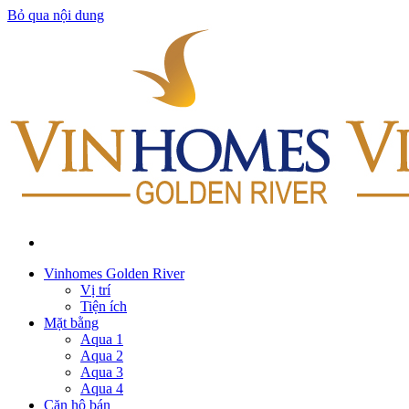
Bỏ qua nội dung
Vinhomes Golden River
Vị trí
Tiện ích
Mặt bằng
Aqua 1
Aqua 2
Aqua 3
Aqua 4
Căn hộ bán