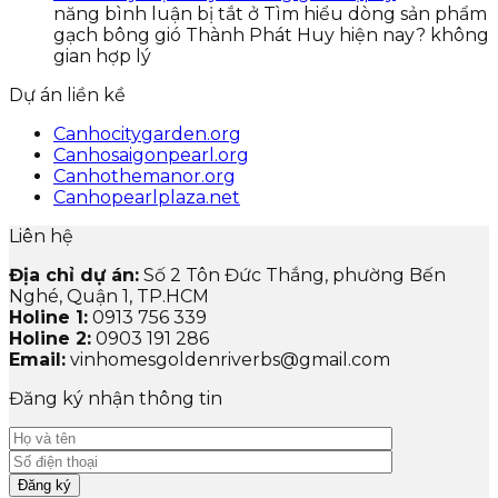
năng bình luận bị tắt
ở Tìm hiểu dòng sản phẩm
gạch bông gió Thành Phát Huy hiện nay? không
gian hợp lý
Dự án liền kề
Canhocitygarden.org
Canhosaigonpearl.org
Canhothemanor.org
Canhopearlplaza.net
Liên hệ
Địa chỉ dự án:
Số 2 Tôn Đức Thắng, phường Bến
Nghé, Quận 1, TP.HCM
Holine 1:
0913 756 339
Holine 2:
0903 191 286
Email:
vinhomesgoldenriverbs@gmail.com
Đăng ký nhận thông tin