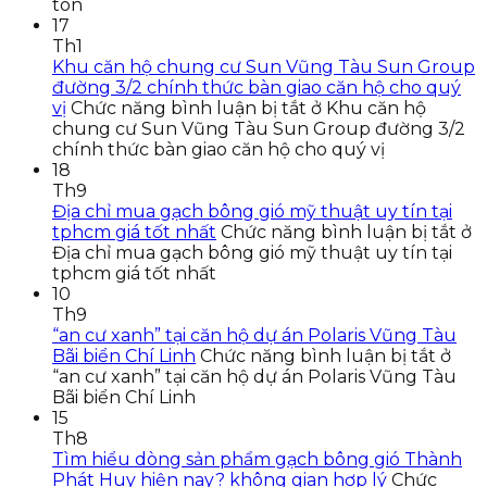
tôn
17
Th1
Khu căn hộ chung cư Sun Vũng Tàu Sun Group
đường 3/2 chính thức bàn giao căn hộ cho quý
vị
Chức năng bình luận bị tắt
ở Khu căn hộ
chung cư Sun Vũng Tàu Sun Group đường 3/2
chính thức bàn giao căn hộ cho quý vị
18
Th9
Địa chỉ mua gạch bông gió mỹ thuật uy tín tại
tphcm giá tốt nhất
Chức năng bình luận bị tắt
ở
Địa chỉ mua gạch bông gió mỹ thuật uy tín tại
tphcm giá tốt nhất
10
Th9
“an cư xanh” tại căn hộ dự án Polaris Vũng Tàu
Bãi biển Chí Linh
Chức năng bình luận bị tắt
ở
“an cư xanh” tại căn hộ dự án Polaris Vũng Tàu
Bãi biển Chí Linh
15
Th8
Tìm hiểu dòng sản phẩm gạch bông gió Thành
Phát Huy hiện nay? không gian hợp lý
Chức