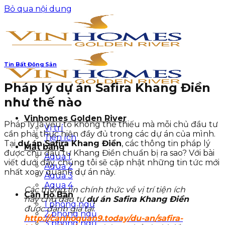
Bỏ qua nội dung
Tin Bất Động Sản
Pháp lý dự án Safira Khang Điền
như thế nào
Vinhomes Golden River
Pháp lý là yếu tố không thể thiếu mà mỗi chủ đầu tư
Vị trí
cần phải thực hiện đầy đủ trong các dự án của mình.
Tiện ích
Tại
dự án Safira Khang Điền
, các thông tin pháp lý
Mặt bằng
được chủ đầu tư Khang Điền chuẩn bị ra sao? Với bài
Aqua 1
viết dưới đây, chúng tôi sẽ cập nhật những tin tức mới
Aqua 2
nhất xoay quanh dự án này.
Aqua 3
Aqua 4
Các thông tin chính thức về vị trí tiện ích
Căn Hộ Bán
hay chủ đầu tư
dự án Safira Khang Điền
1 phòng ngủ
được đánh giá tại
2 phòng ngủ
http://canhoquan9.today/du-an/safira-
3 phòng ngủ