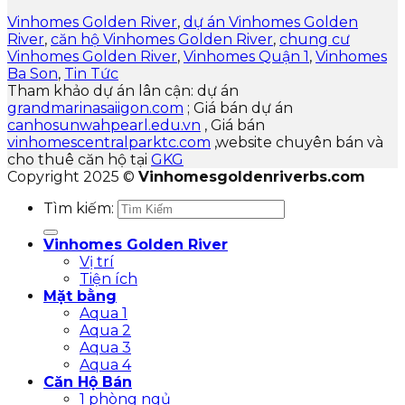
Vinhomes Golden River
,
dự án Vinhomes Golden
River
,
căn hộ Vinhomes Golden River
,
chung cư
Vinhomes Golden River
,
Vinhomes Quận 1
,
Vinhomes
Ba Son
,
Tin Tức
Tham khảo dự án lân cận: dự án
grandmarinasaiigon.com
; Giá bán dự án
canhosunwahpearl.edu.vn
, Giá bán
vinhomescentralparktc.com
,website chuyên bán và
cho thuê căn hộ tại
GKG
Copyright 2025 ©
Vinhomesgoldenriverbs.com
Tìm kiếm:
Vinhomes Golden River
Vị trí
Tiện ích
Mặt bằng
Aqua 1
Aqua 2
Aqua 3
Aqua 4
Căn Hộ Bán
1 phòng ngủ