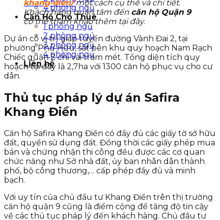
khang-dien/
một cách cụ thể và chi tiết.
4 phòng ngủ
Khách hàng quan tâm đến
căn hộ Quận 9
Căn Hộ Cho Thuê
có thể tham khảo thêm tại đây.
1 phòng ngủ
2 phòng ngủ
Dự án có vị trí giáp tuyến đường Vành Đai 2, tại
3 phòng ngủ
phường Phú Hữu, sát bên khu quy hoạch Nam Rạch
4 phòng ngủ
Chiếc quận 2 chỉ vài trăm mét. Tổng diện tích quy
Liên hệ
hoạch tại đây là 2,7ha với 1300 căn hộ phục vụ cho cư
dân.
Thủ tục pháp lý dự án Safira
Khang Điền
Căn hộ Safira Khang Điền có đầy đủ các giấy tờ sở hữu
đất, quyền sử dụng đất. Đồng thời các giấy phép mua
bán và chứng nhận thi công đều được các cơ quan
chức năng như Sở nhà đất, ủy ban nhân dân thành
phố, bộ công thương,… cấp phép đầy đủ và minh
bạch.
Với uy tín của chủ đầu tư Khang Điền trên thị trường
căn hộ quận 9 cũng là điểm cộng để tăng độ tin cậy
về các thủ tục pháp lý đến khách hàng. Chủ đầu tư