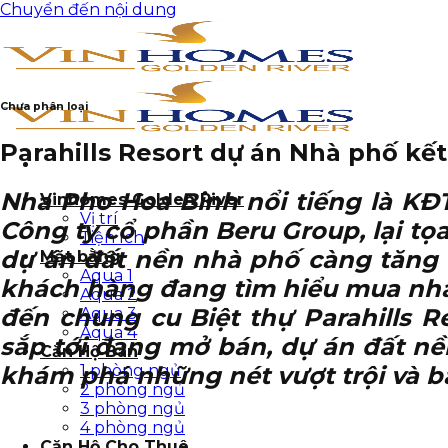
Chuyển đến nội dung
Chưa phân loại
Parahills Resort dự án Nhà phố kết
Nha Pho Hoa Binh
nổi tiếng là KĐ
Vinhomes Golden River
Vị trí
Công ty cổ phần Beru Group, lại tọa 
Tiện ích
dự án đất nền nhà phố càng tăng l
Mặt bằng
Aqua 1
khách hàng đang tìm hiểu mua nh
Aqua 2
đến chung cu Biệt thự Parahills R
Aqua 3
Aqua 4
sắp tới đang mở bán, dự án đất nề
Căn Hộ Bán
khám phá những nét vượt trội và b
1 phòng ngủ
2 phòng ngủ
3 phòng ngủ
4 phòng ngủ
Căn Hộ Cho Thuê