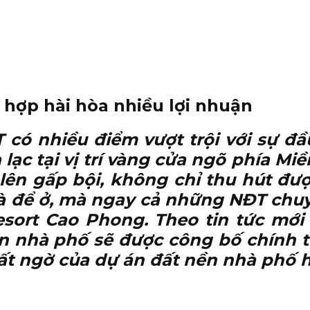
 hợp hài hòa nhiều lợi nhuận
T có nhiều điểm vượt trội với sự đ
lạc tại vị trí vàng cửa ngõ phía Miề
ên gấp bội, không chỉ thu hút đượ
à để ở, mà ngay cả những NĐT chu
esort Cao Phong. Theo tin tức mới 
n nhà phố sẽ được công bố chính t
ất ngờ của dự án đất nền nhà phố h