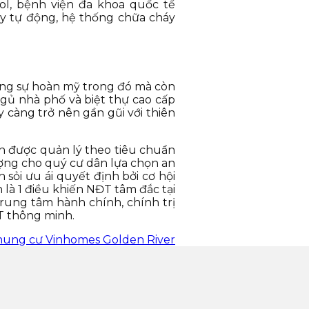
ol, bệnh viện đa khoa quốc tế
y tự động, hệ thống chữa cháy
tăng sự hoàn mỹ trong đó mà còn
gủ nhà phố và biệt thự cao cấp
càng trở nên gần gũi với thiên
òn được quản lý theo tiêu chuẩn
ượng cho quý cư dân lựa chọn an
 sỏi ưu ái quyết định bởi cơ hội
 là 1 điều khiến NĐT tâm đắc tại
trung tâm hành chính, chính trị
T thông minh.
hung cư Vinhomes Golden River