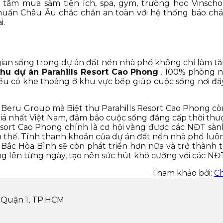
tâm mua sắm tiện ích, spa, gym, trường học Vinscho
uẩn Châu Âu chắc chắn an toàn với hệ thống báo chá
i.
g gian sống trong dự án đất nền nhà phố không chỉ làm 
hu dự án Parahills Resort Cao Phong
. 100% phòng n
u có khe thoáng ở khu vực bếp giúp cuộc sống nơi đầy 
ần Beru Group mà Biệt thự Parahills Resort Cao Phong c
giá nhất Việt Nam, đảm bảo cuộc sống đẳng cấp thời th
 Resort Cao Phong chính là cơ hội vàng được các NĐT sành
ến thế. Tính thanh khoản của dự án đất nền nhà phố luôn
 Bắc Hòa Bình sẽ còn phát triển hơn nữa và trở thành 
ng lên từng ngày, tạo nên sức hút khó cưỡng với các NĐ
Tham khảo bởi:
C
 Quận 1, TP.HCM