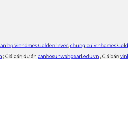
căn hộ Vinhomes Golden River
,
chung cư Vinhomes Gold
m
; Giá bán dự án
canhosunwahpearl.edu.vn
, Giá bán
vin