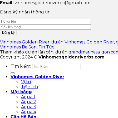
Email:
vinhomesgoldenriverbs@gmail.com
Đăng ký nhận thông tin
Vinhomes Golden River
,
dự án Vinhomes Golden River
,
Vinhomes Ba Son
,
Tin Tức
Tham khảo dự án lân cận: dự án
grandmarinasaiigon.co
Copyright 2024 ©
Vinhomesgoldenriverbs.com
Tìm kiếm:
Vinhomes Golden River
Vị trí
Tiện ích
Mặt bằng
Aqua 1
Aqua 2
Aqua 3
Aqua 4
Căn Hộ Bán