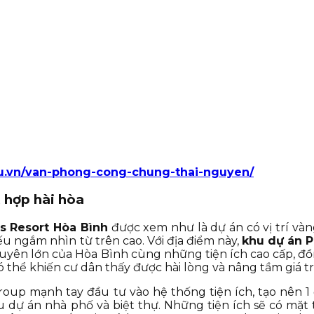
tu.vn/van-phong-cong-chung-thai-nguyen/
 hợp hài hòa
ls Resort Hòa Bình
được xem như là dự án có vị trí và
u ngắm nhìn từ trên cao. Với địa điểm này,
khu dự án P
uyên lớn của Hòa Bình cùng những tiện ích cao cấp, đồ
ó thể khiến cư dân thấy được hài lòng và nâng tầm giá tr
p mạnh tay đầu tư vào hệ thống tiện ích, tạo nên 1 đờ
 dự án nhà phố và biệt thự. Những tiện ích sẽ có mặt t