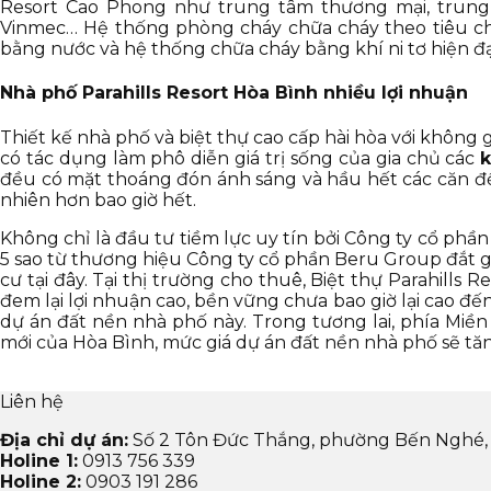
Resort Cao Phong như trung tâm thương mại, trung 
Vinmec… Hệ thống phòng cháy chữa cháy theo tiêu ch
bằng nước và hệ thống chữa cháy bằng khí ni tơ hiện đạ
Nhà phố Parahills Resort Hòa Bình nhiều lợi nhuận
Thiết kế nhà phố và biệt thự cao cấp hài hòa với khôn
có tác dụng làm phô diễn giá trị sống của gia chủ các
k
đều có mặt thoáng đón ánh sáng và hầu hết các căn đề
nhiên hơn bao giờ hết.
Không chỉ là đầu tư tiềm lực uy tín bởi Công ty cổ ph
5 sao từ thương hiệu Công ty cổ phần Beru Group đắt 
cư tại đây. Tại thị trường cho thuê, Biệt thự Parahills
đem lại lợi nhuận cao, bền vững chưa bao giờ lại cao đ
dự án đất nền nhà phố này. Trong tương lai, phía Miền
mới của Hòa Bình, mức giá dự án đất nền nhà phố sẽ tă
Liên hệ
Địa chỉ dự án:
Số 2 Tôn Đức Thắng, phường Bến Nghé,
Holine 1:
0913 756 339
Holine 2:
0903 191 286