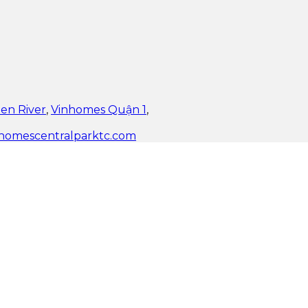
en River
,
Vinhomes Quận 1
,
homescentralparktc.com