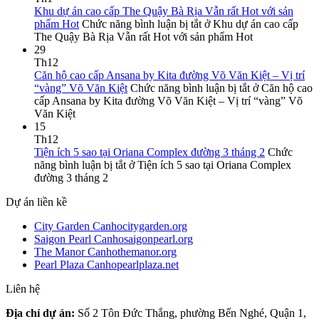
Khu dự án cao cấp The Quậy Bà Rịa Vẫn rất Hot với sản
phẩm Hot
Chức năng bình luận bị tắt
ở Khu dự án cao cấp
The Quậy Bà Rịa Vẫn rất Hot với sản phẩm Hot
29
Th12
Căn hộ cao cấp Ansana by Kita đường Võ Văn Kiệt – Vị trí
“vàng” Võ Văn Kiệt
Chức năng bình luận bị tắt
ở Căn hộ cao
cấp Ansana by Kita đường Võ Văn Kiệt – Vị trí “vàng” Võ
Văn Kiệt
15
Th12
Tiện ích 5 sao tại Oriana Complex đường 3 tháng 2
Chức
năng bình luận bị tắt
ở Tiện ích 5 sao tại Oriana Complex
đường 3 tháng 2
Dự án liền kề
City Garden Canhocitygarden.org
Saigon Pearl Canhosaigonpearl.org
The Manor Canhothemanor.org
Pearl Plaza Canhopearlplaza.net
Liên hệ
Địa chỉ dự án:
Số 2 Tôn Đức Thắng, phường Bến Nghé, Quận 1,