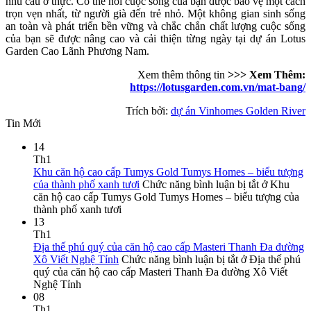
nhu cầu ở thực. Có thể nói cuộc sống của bạn được bảo vệ một cách
trọn vẹn nhất, từ người già đến trẻ nhỏ. Một không gian sinh sống
an toàn và phát triển bền vững và chắc chắn chất lượng cuộc sống
của bạn sẽ được nâng cao và cải thiện từng ngày tại dự án Lotus
Garden Cao Lãnh Phương Nam.
Xem thêm thông tin
>>> Xem Thêm:
https://lotusgarden.com.vn/mat-bang/
Trích bởi:
dự án Vinhomes Golden River
Tin Mới
14
Th1
Khu căn hộ cao cấp Tumys Gold Tumys Homes – biểu tượng
của thành phố xanh tươi
Chức năng bình luận bị tắt
ở Khu
căn hộ cao cấp Tumys Gold Tumys Homes – biểu tượng của
thành phố xanh tươi
13
Th1
Địa thế phú quý của căn hộ cao cấp Masteri Thanh Đa đường
Xô Viết Nghệ Tỉnh
Chức năng bình luận bị tắt
ở Địa thế phú
quý của căn hộ cao cấp Masteri Thanh Đa đường Xô Viết
Nghệ Tỉnh
08
Th1