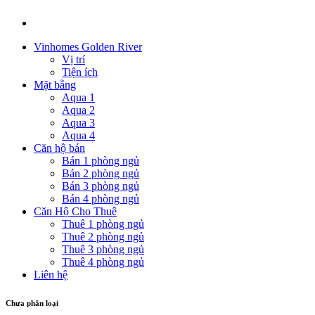
Vinhomes Golden River
Vị trí
Tiện ích
Mặt bằng
Aqua 1
Aqua 2
Aqua 3
Aqua 4
Căn hộ bán
Bán 1 phòng ngủ
Bán 2 phòng ngủ
Bán 3 phòng ngủ
Bán 4 phòng ngủ
Căn Hộ Cho Thuê
Thuê 1 phòng ngủ
Thuê 2 phòng ngủ
Thuê 3 phòng ngủ
Thuê 4 phòng ngủ
Liên hệ
Chưa phân loại