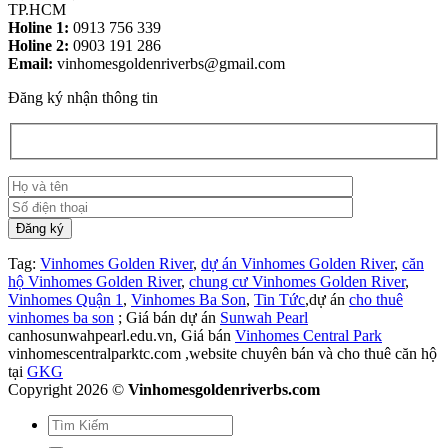
TP.HCM
Holine 1:
0913 756 339
Holine 2:
0903 191 286
Email:
vinhomesgoldenriverbs@gmail.com
Đăng ký nhận thông tin
Tag:
Vinhomes Golden River
,
dự án Vinhomes Golden River
,
căn
hộ Vinhomes Golden River
,
chung cư Vinhomes Golden River
,
Vinhomes Quận 1
,
Vinhomes Ba Son
,
Tin Tức
,dự án
cho thuê
vinhomes ba son
; Giá bán dự án
Sunwah Pearl
canhosunwahpearl.edu.vn, Giá bán
Vinhomes Central Park
vinhomescentralparktc.com ,website chuyên bán và cho thuê căn hộ
tại
GKG
Copyright 2026 ©
Vinhomesgoldenriverbs.com