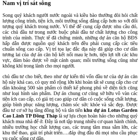
Nam vị trí sát sông
Song quý khách người nước ngoài và kiều bào thường đòi hỏi chất
lượng công trình, tiện ích, môi trường sống đẳng cấp hơn so với đối
tượng quý khách trong nước. Vì thế để cung cấp được nhu cầu đó,
các chủ đầu tư trong nước buộc phải đầu tư chất lượng cho công
trình của mình. Thực tế đã chứng minh, những dự án căn hộ BĐS
hấp dẫn được nguồn quý khách trên đều phải cung cấp các tiêu
chuẩn sống cao cấp. Vị trí tọa lạc đắc địa này đã giúp cho cư dân
tương lai của dự án căn hộ kết nối mau lẹ hơn, tiện lợi tới các khu
vực, đảm bảo được về mặt cảnh quan; môi trường sống cũng như
không khí trong lành cho mọi người.
chủ đầu tư cho biết, theo như dự kiến thì vốn đầu tư của dự án căn
hộ này khá cao, có quy mô rộng lớn khi hoàn tất sẽ cung cấp cho cư
dân khoảng 500 sản phẩm có thiết kế phong phú về diện tích cũng
như loại hình sản phẩm. Dự án chung cư cũng sở hữu vô vàn các
tiện ích cao cấp, có giá trị cao giúp cư dân có cuộc sống chất lượng,
giúp bình phục năng lượng, chăm sóc sức khỏe và sắc đẹp. Được
đầu tư cơ sở hạ tầng đồng bộ và tân tiến
khu dự án Lotus Garden
Cao Lãnh TP Đồng Tháp
là sự lựa chọn hoàn hảo cho những quý
khách mua nhà để ở. Đây là nơi tập trung nhiều cơ quan hành chính,
nhiều trường học chất lượng cao, các trung tâm mua sắm lớn, các
khu thể thao, giải trí phát triển….đáp ứng đầu đủ mọi nhu cầu phục
vụ cuộc sống cư dân.