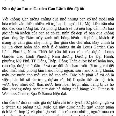
Khu dự án Lotus Garden Cao Lãnh tiến độ tốt
Với không gian tưởng chừng quá nhỏ nhưng bạn có thể thoải mái
hòa mình vào thiên nhiên, vũ trụ bao la ngoài kia. Một kiểu trần nhà
độc đáo của tương lai. Và phòng khách sẽ trở nên hấp dẫn hơn bao
giờ hết và khách của bạn sẽ có cái nhìn tốt đẹp về bạn qua không
gian sống ấy. Đám mây xanh trôi bồng bềnh nơi phòng khách sẽ
mang lại cảm giác nhẹ nhàng, thư giãn cho chủ nhà. Đây chính là
sự lựa chọn hoàn hảo, nhất là ở những dự án Lotus Garden Cao
Lãnh Phương Nam. Thiết kế căn hộ cao cấp của dự án Lotus
Garden Cao Lãnh Phương Nam đường Đường Lê Đại Hành,
phường Mỹ Phú, TP Đồng Tháp, Đồng Tháp được bố trí hoàn hảo,
cao cấp, được chủ đầu tư và các đối tác chau truốt tới từng chi tiết
nhỏ nhất như: phòng tắm nano hồng ngoại; sơn nano kháng khuẩn;
máy lọc nước cho mỗi căn hộ cao cấp. Đặc biệt phải kể tới đó là
việc phân bố rải rác trong dự án căn hộ là quần thể các tiện ích,
vườn treo nhiệt đới, thác nước liên hoàn trogn nhà; trang bị cả hồ
tắm khoáng nóng osen cực đại; hệ thống nhà hàng; khu Fitness &
Wellness Center; Spa & Sauna hiện đại.
chủ đầu tư đưa ra mức giá dự kiến chỉ từ 3 tỷ/căn 02 phòng ngủ và
5 tỷ/căn 03 phòng ngủ. Mức giá này được nhiều quý khách phân
tích là rất hợp lý và phù hợp với nhu cầu của những người mua có