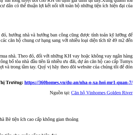
 hài lòng tuyệt đối cho KH ổn định gia đình tại đây.Xung quanh tòa
 dân có thể thuận lợi kết nối tới toàn bộ những tiện ích hiện đại của
ong đó, hướng nhà và hướng ban công cũng được tính toán kỹ lưỡng để
ác căn hộ chung cư hạng sang với nhiều loại diện tích từ 49 m2 đến
i mua nhà. Theo đó, đối với những KH vay hoặc không vay ngân hàng
ông bố tòa nhà đầu tiên là nhiều ưu đãi, dự án căn hộ cao cấp Tumys
i và trong tầm tay. Quý vị hãy theo dõi website của chúng tôi để đón
Thị Trường:
https://360homes.vn/du-an/nha-o-xa-hoi-mr1-quan-7/
Nguồn tại:
Căn hộ Vinhomes Golden River
 Bè tiện ích cao cấp không gian thoáng