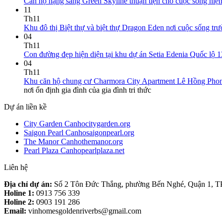
Căn hộ hạng sang Green Skyline thuận tiện cho cuộc sống hiện
11
Th11
Khu đô thị Biệt thự và biệt thự Dragon Eden nơi cuộc sống trườ
04
Th11
Con đường đẹp hiện diện tại khu dự án Setia Edenia Quốc lộ 1
04
Th11
Khu căn hộ chung cư Charmora City Apartment Lê Hồng Phong -
nơi ổn định gia đình của gia đình tri thức
Dự án liền kề
City Garden Canhocitygarden.org
Saigon Pearl Canhosaigonpearl.org
The Manor Canhothemanor.org
Pearl Plaza Canhopearlplaza.net
Liên hệ
Địa chỉ dự án:
Số 2 Tôn Đức Thắng, phường Bến Nghé, Quận 1, 
Holine 1:
0913 756 339
Holine 2:
0903 191 286
Email:
vinhomesgoldenriverbs@gmail.com