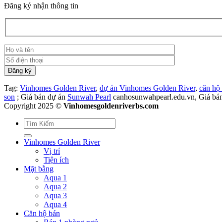
Đăng ký nhận thông tin
Tag:
Vinhomes Golden River
,
dự án Vinhomes Golden River
,
căn hộ
son
; Giá bán dự án
Sunwah Pearl
canhosunwahpearl.edu.vn, Giá bá
Copyright 2025 ©
Vinhomesgoldenriverbs.com
Vinhomes Golden River
Vị trí
Tiện ích
Mặt bằng
Aqua 1
Aqua 2
Aqua 3
Aqua 4
Căn hộ bán