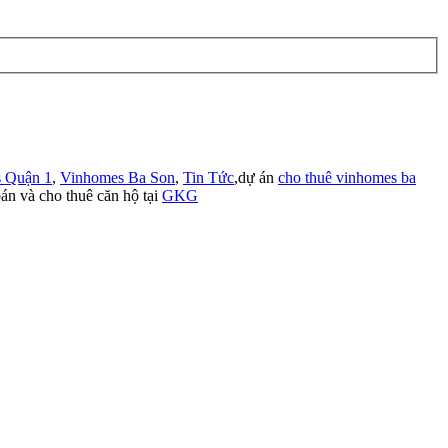
 Quận 1
,
Vinhomes Ba Son
,
Tin Tức
,dự án
cho thuê vinhomes ba
án và cho thuê căn hộ tại
GKG