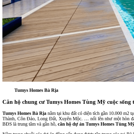
Tumys Homes Bà Rịa
Căn hộ chung cư Tumys Homes Tùng Mỹ cuộc sống t
Tumys Homes Bà Rịa
nằm tại khu đất có diện tích gần 10.000 m2 tạ
Thành, Côn Đảo, Long Đất, Xuyên Mộc. … nổi lên như một hòn đảo 
BĐS là trung tâm và gần hồ,
căn hộ dự án Tumys Homes Tùng M