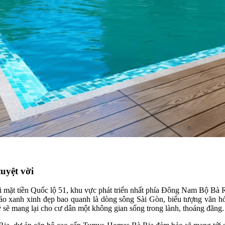
uyệt vời
i mặt tiền Quốc lộ 51, khu vực phát triển nhất phía Đông Nam Bộ Bà Rị
xanh xinh đẹp bao quanh là dòng sông Sài Gòn, biểu tượng văn hóa 
ỹ
sẽ mang lại cho cư dân một không gian sống trong lành, thoáng đãng.