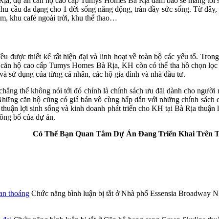
 Rịa, dự án căn hộ cao cấp Tumys Homes Bà Rịa đảm bảo sẽ mang tới sự
u cầu đa dạng cho 1 đời sống năng động, tràn đầy sức sống. Từ đây, cư
 em, khu café ngoài trời, khu thể thao…
ều được thiết kế rất hiện đại và linh hoạt về toàn bộ các yếu tố. Tr
 căn hộ cao cấp Tumys Homes Bà Rịa, KH còn có thể tha hồ chọn lọc c
à sử dụng của từng cá nhân, các hộ gia đình và nhà đầu tư.
ẳng thể không nói tới đó chính là chính sách ưu đãi dành cho ngườ
 Những căn hộ cũng có giá bán vô cùng hấp dẫn với những chính sách c
uận lợi sinh sống và kinh doanh phát triển cho KH tại Bà Rịa thuận lợ
công bố của dự án.
Có Thể Bạn Quan Tâm Dự Án Đang Triển Khai Trên 
an thoáng
Chức năng bình luận bị tắt
ở Nhà phố Essensia Broadway Nhà