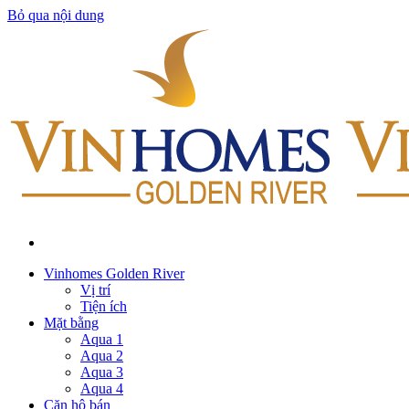
Bỏ qua nội dung
Vinhomes Golden River
Vị trí
Tiện ích
Mặt bằng
Aqua 1
Aqua 2
Aqua 3
Aqua 4
Căn hộ bán