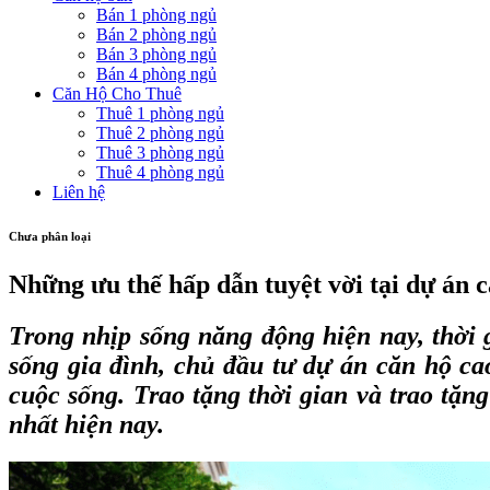
Bán 1 phòng ngủ
Bán 2 phòng ngủ
Bán 3 phòng ngủ
Bán 4 phòng ngủ
Căn Hộ Cho Thuê
Thuê 1 phòng ngủ
Thuê 2 phòng ngủ
Thuê 3 phòng ngủ
Thuê 4 phòng ngủ
Liên hệ
Chưa phân loại
Những ưu thế hấp dẫn tuyệt vời tại dự án
Trong nhịp sống năng động hiện nay, thời
sống gia đình, chủ đầu tư dự án căn hộ ca
cuộc sống. Trao tặng thời gian và trao tặn
nhất hiện nay.