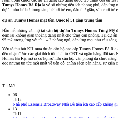
Nằm trong chuỗi các dự án đẳng cấp đang được tập trung của tại Bà
Tumys Homes Bà Rịa
là vô số những tiện ích phong phú, đáp ứng nh
dự án như bể bơi trung tâm, bể bơi trẻ em, đảo thư giãn, sân chơi trẻ
dự án Tumys Homes mặt tiền Quốc lộ 51 giáp trung tâm
Hầu hết những căn hộ tại
căn hộ dự án Tumys Homes Tùng Mỹ
đ
đem lại không gian thoáng đãng nhất cho từng căn phòng. Tại dự án
95 m2 tương ứng với từ 1 – 3 phòng ngủ, đáp ứng mọi nhu cầu sống v
Yếu tố thu hút KH mua dự án căn hộ cao cấp Tumys Homes Bà Rịa ch
đều nhận được các giải thích tốt nhất từ CĐT và ngân hàng đối tác.
Homes Bà Rịa mở ra cơ hội sở hữu căn hộ, văn phòng đa chức năng, th
đọc những tin tức mới nhất về tiến độ, chính sách bán hàng, sự kiện 
Tin Mới
06
Th12
Nhà phố Essensia Broadway Nhà Bè tiện ích cao cấp không gi
13
Th11