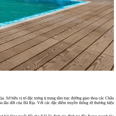
a. Sở hữu vị trí đặc trưng tị trung tâm trục đường giao thoa các Châu
lâu đời của Bà Rịa. Với các đặc điểm truyền thống từ thương hiệu