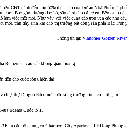
rời nên CĐT dành đến hơn 50% diện tích của Dự án Nhà Phố nhà phố
ui chơi. Bao gồm đường dạo bộ, sân chơi cho cả trẻ em Bên cạnh tiện
giờ làm việc mệt mỏi. Như vậy, với việc cung cấp trọn vẹn các nhu cầu
 mới, tràn đầy sinh khí cho thị trường bất động sản phía Bắc Trung
Thông tin tại:
Vinhomes Golden River
 Bè tiện ích cao cấp không gian thoáng
n tiện cho cuộc sống hiện đại
 và biệt thự Dragon Eden nơi cuộc sống trường tồn theo thời gian
Setia Edenia Quốc lộ 13
t
ở Khu căn hộ chung cư Charmora City Apartment Lê Hồng Phong -