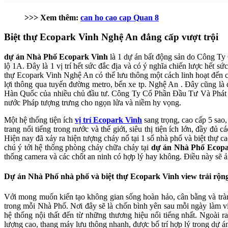
>>> Xem thêm:
can ho cao cap Quan 8
Biệt thự Ecopark Vinh Nghệ An đẳng cấp vượt trội
dự án Nhà Phố Ecopark Vinh
là 1 dự án bất động sản do Công Ty
lộ 1A. Đây là 1 vị trí hết sức đắc địa và có ý nghĩa chiến lược hết 
thự Ecopark Vinh Nghệ An có thể lưu thông một cách linh hoạt đến cá
lợi thông qua tuyến đường metro, bến xe tp. Nghệ An . Đây cũng là 
Hàn Quốc của nhiều chủ đầu tư. Công Ty Cổ Phần Đầu Tư Và Phát Tr
nước Pháp tượng trưng cho ngọn lửa và niềm hy vọng.
Một hệ thống tiện ích
vị trí Ecopark Vinh
sang trọng, cao cấp 5 sao,
trang nổi tiếng trong nước và thế giới, siêu thị tiện ích lớn, đầy đủ
Hiện nay đã xảy ra hiện tượng cháy nổ tại 1 số nhà phố và biệt thự c
chú ý tới hệ thống phòng cháy chữa cháy tại
dự án Nhà Phố Ecopa
thống camera và các chốt an ninh có hợp lý hay không. Điều này sẽ ả
Dự án Nhà Phố nhà phố và biệt thự Ecopark Vinh view trải rộn
Với mong muốn kiến tạo không gian sống hoàn hảo, cân bằng và tr
trong mỗi Nhà Phố. Nơi đây sẽ là chốn bình yên sau mỗi ngày làm v
hệ thống nội thất đến từ những thương hiệu nổi tiếng nhất. Ngoài r
lượng cao, thang máy lưu thông nhanh, được bố trí hợp lý trong dự á