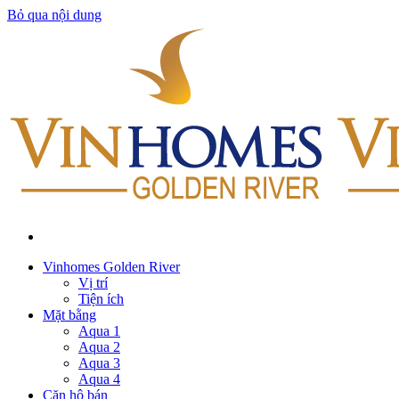
Bỏ qua nội dung
Vinhomes Golden River
Vị trí
Tiện ích
Mặt bằng
Aqua 1
Aqua 2
Aqua 3
Aqua 4
Căn hộ bán