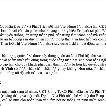
 Cổ Phần Đầu Tư Và Phát Triển Đô Thị Việt Hưng ( Vihajco) làm CĐ
sức lớn đối với các sản phẩm nhà ở mang thương hiệu Ecopark tại phía 
c tuyến đường lớn trong thành phố, đến trung tâm thành phố mà không 
dự án bất động sản duy nhiên có lưu thông thẳng và trực tiếp với co
iển Đô Thị Việt Hưng ( Vihajco) xây dựng 1 dự án bất động sản man
 chất lượng quốc tế sẽ được xây dựng tại dự án Nhà Phố biệt thự và nhà
 các vật phẩm thiết yếu dùng trong cuộc sống hiện đại sinh hoạt hàng n
ao cấp làm cho quý khách phát triển thành lưỡng lự hơn lúc quyết định
rk Vinh
có được chắc chắn chất lượng hay không. Hơn nữa, để chắc 
nh hưởng tới độ anh toàn của cả dự án.
g
àn ngập ánh sáng tự nhiên, CĐT Công Ty Cổ Phần Đầu Tư Và Phát Tri
iệc căng thẳng và mệt mỏi. Dự án Nhà Phố nhà phố và biệt thự Ecopa
a, chủ sở hữu còn hoàn toàn yên tâm bởi hệ thống an ninh kiểm soát 
n.