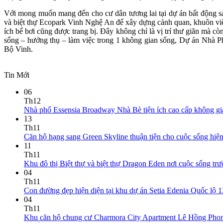
Với mong muốn mang đến cho cư dân tương lai tại dự án bất động 
và biệt thự Ecopark Vinh Nghệ An để xây dựng cảnh quan, khuôn viên
ích bể bơi cũng được trang bị. Đây không chỉ là vị trí thư giãn mà c
sống – hưởng thụ – làm việc trong 1 không gian sống, Dự án Nhà Ph
Bộ Vinh.
Tin Mới
06
Th12
Nhà phố Essensia Broadway Nhà Bè tiện ích cao cấp không gi
13
Th11
Căn hộ hạng sang Green Skyline thuận tiện cho cuộc sống hiện
11
Th11
Khu đô thị Biệt thự và biệt thự Dragon Eden nơi cuộc sống trườ
04
Th11
Con đường đẹp hiện diện tại khu dự án Setia Edenia Quốc lộ 1
04
Th11
Khu căn hộ chung cư Charmora City Apartment Lê Hồng Phong -