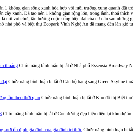
sản 1 không gian sống xanh hòa hợp với môi trường xung quanh đất t
 cây xanh. Đã tạo nên 1 không gian rộng lớn, trong lành, thoả thích v
òn là nơi vui chơi, tận hưởng cuộc sống hiện đại của cư dân sau những 
ố nhà phố và biệt thự Ecopark Vinh Nghệ An đã mang đến làn gió tươi
an thoáng
Chức năng bình luận bị tắt
ở Nhà phố Essensia Broadway Nhà
 đại
Chức năng bình luận bị tắt
ở Căn hộ hạng sang Green Skyline thuậ
ng tồn theo thời gian
Chức năng bình luận bị tắt
ở Khu đô thị Biệt thự
3
Chức năng bình luận bị tắt
ở Con đường đẹp hiện diện tại khu dự án 
nơi ổn định gia đình của gia đình tri thức
Chức năng bình luận bị tắ