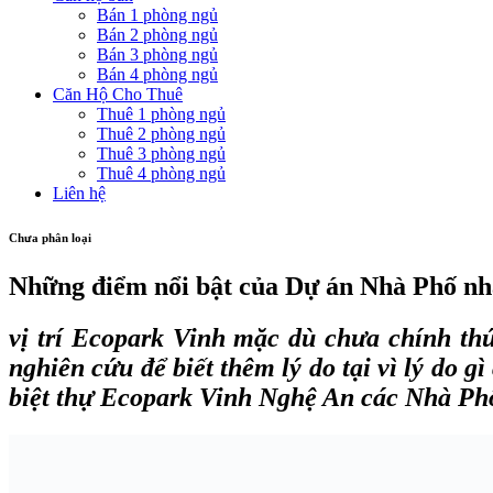
Bán 1 phòng ngủ
Bán 2 phòng ngủ
Bán 3 phòng ngủ
Bán 4 phòng ngủ
Căn Hộ Cho Thuê
Thuê 1 phòng ngủ
Thuê 2 phòng ngủ
Thuê 3 phòng ngủ
Thuê 4 phòng ngủ
Liên hệ
Chưa phân loại
Những điểm nổi bật của Dự án Nhà Phố nh
vị trí Ecopark Vinh
mặc dù chưa chính thứ
nghiên cứu để biết thêm lý do tại vì lý do
biệt thự Ecopark Vinh Nghệ An các Nhà Phố đ