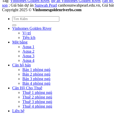
Tag:
Vinhomes Golden River
,
dự án Vinhomes Golden River
,
căn hộ
son
; Giá bán dự án
Sunwah Pearl
canhosunwahpearl.edu.vn, Giá bá
Copyright 2025 ©
Vinhomesgoldenriverbs.com
Vinhomes Golden River
Vị trí
Tiện ích
Mặt bằng
Aqua 1
Aqua 2
Aqua 3
Aqua 4
Căn hộ bán
Bán 1 phòng ngủ
Bán 2 phòng ngủ
Bán 3 phòng ngủ
Bán 4 phòng ngủ
Căn Hộ Cho Thuê
Thuê 1 phòng ngủ
Thuê 2 phòng ngủ
Thuê 3 phòng ngủ
Thuê 4 phòng ngủ
Liên hệ