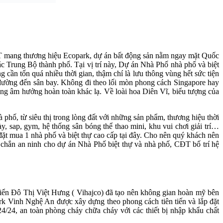
T mang thương hiệu Ecopark, dự án bất động sản nằm ngay mặt Quốc
Bắc Trung Bộ thành phố. Tại vị trí này, Dự án Nhà Phố nhà phố và biệt
cần tốn quá nhiều thời gian, thậm chí là lưu thông vùng hết sức tiện
n đường đến sân bay. Không đi theo lối mòn phong cách Singapore hay
g âm hưởng hoàn toàn khác lạ. Về loài hoa Diên Vĩ, biểu tượng của
 phố, từ siêu thị trong lòng đất với những sản phẩm, thương hiệu thời
gày, sap, gym, hệ thống sân bóng thể thao mini, khu vui chơi giải trí…
 đặt mua 1 nhà phố và biệt thự cao cấp tại đây. Cho nên quý khách nên
chắn an ninh cho dự án Nhà Phố biệt thự và nhà phố, CĐT bố trí hệ
ển Đô Thị Việt Hưng ( Vihajco) đã tạo nên không gian hoàn mỹ bên
rk Vinh Nghệ An được xây dựng theo phong cách tiên tiến và lắp đặt
24/24, an toàn phòng cháy chữa cháy với các thiết bị nhập khẩu chất