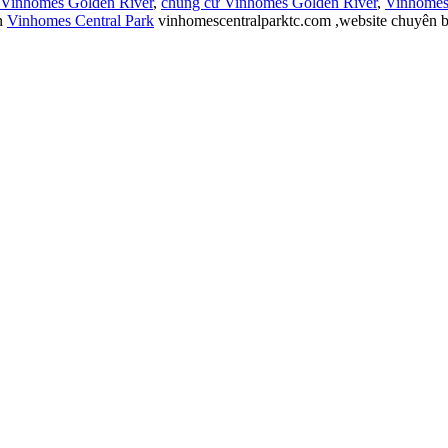
 Vinhomes Golden River
,
chung cư Vinhomes Golden River
,
Vinhomes
n
Vinhomes Central Park
vinhomescentralparktc.com ,website chuyên b