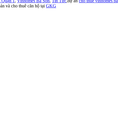
 Quận 1
,
Vinhomes Ba Son
,
Tin Tức
,dự án
cho thuê vinhomes ba
án và cho thuê căn hộ tại
GKG