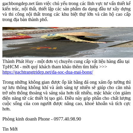
gachbongdep.net làm việc chủ yếu trong các lĩnh vực tư vấn thiết kế
kiến trúc, nội thất, thiết lập các sản phẩm đa dạng đầu tư xây dựng
và thi công nội thất trong các khu biệt thự lớn và căn hộ cao cấp
trong địa bàn thành phố.
Thành Phát Huy - một đơn vị chuyên cung cấp vật liệu hàng đầu tại
TpHCM - mời quý khách tham khảo thêm tìm hiểu >>>
https://gachtrangtridep.net/da-soc-dua-mai-bong/
Trong những không gian được ốp lát bằng đá ong xám ốp tường thì
sự lưu thông không khí và ánh sáng tự nhiên sẽ giúp cho căn nhà
trở nên thông thoáng và sáng sủa hơn rất nhiều, mặc khác còn giảm
điện năng từ các thiết bị tạo gió. Điều này góp phần cho chất lượng
cuộc sống của con người được nâng cao, khoẻ khoắn và tích cực
hơn.
Phòng kinh doanh Phone - 0977.40.98.90
Tin Mới