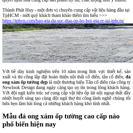
Thành Phát Huy - một đơn vị chuyên cung cấp vật liệu hàng đầu tại
TpHCM - mời quý khách tham khảo thêm tìm hiểu >>>
https://tphvn.com/bao-gia-da-soc-dua-op-ho-boi-gia-re-tai-tphcm/
Với bề dày kinh nghiệm trên 10 năm trong lĩnh vực thiết kế, sản
xuất và thi công lắp đặt hoàn thiện nội thất cổ điển, tân cổ điển,
đá
ong xám ốp tường đẹp
là một thương hiệu Tân cổ điển của công ty
Newlook Design đang ngày càng tạo uy tín trong lòng khách hàng.
Với đội ngũ kiến trúc sư cung cấp vật liệu ốp lát nội ngoại thất đầy
nhiệt huyết sáng tạo cùng đội ngũ thợ thi công lành nghề chúng tôi
hứa hẹn làm hài lòng cả những khách hàng khó tính nhất.
Mẫu đá ong xám ốp tường cao cấp nào
phổ biến hiện nay