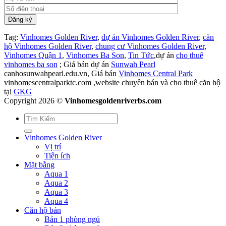
Tag:
Vinhomes Golden River
,
dự án Vinhomes Golden River
,
căn
hộ Vinhomes Golden River
,
chung cư Vinhomes Golden River
,
Vinhomes Quận 1
,
Vinhomes Ba Son
,
Tin Tức
,dự án
cho thuê
vinhomes ba son
; Giá bán dự án
Sunwah Pearl
canhosunwahpearl.edu.vn, Giá bán
Vinhomes Central Park
vinhomescentralparktc.com ,website chuyên bán và cho thuê căn hộ
tại
GKG
Copyright 2026 ©
Vinhomesgoldenriverbs.com
Vinhomes Golden River
Vị trí
Tiện ích
Mặt bằng
Aqua 1
Aqua 2
Aqua 3
Aqua 4
Căn hộ bán
Bán 1 phòng ngủ