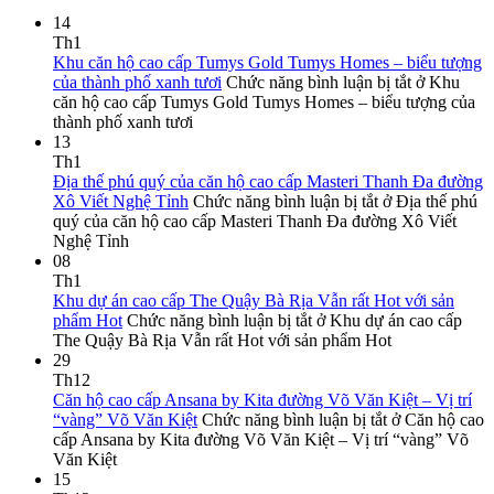
14
Th1
Khu căn hộ cao cấp Tumys Gold Tumys Homes – biểu tượng
của thành phố xanh tươi
Chức năng bình luận bị tắt
ở Khu
căn hộ cao cấp Tumys Gold Tumys Homes – biểu tượng của
thành phố xanh tươi
13
Th1
Địa thế phú quý của căn hộ cao cấp Masteri Thanh Đa đường
Xô Viết Nghệ Tỉnh
Chức năng bình luận bị tắt
ở Địa thế phú
quý của căn hộ cao cấp Masteri Thanh Đa đường Xô Viết
Nghệ Tỉnh
08
Th1
Khu dự án cao cấp The Quậy Bà Rịa Vẫn rất Hot với sản
phẩm Hot
Chức năng bình luận bị tắt
ở Khu dự án cao cấp
The Quậy Bà Rịa Vẫn rất Hot với sản phẩm Hot
29
Th12
Căn hộ cao cấp Ansana by Kita đường Võ Văn Kiệt – Vị trí
“vàng” Võ Văn Kiệt
Chức năng bình luận bị tắt
ở Căn hộ cao
cấp Ansana by Kita đường Võ Văn Kiệt – Vị trí “vàng” Võ
Văn Kiệt
15