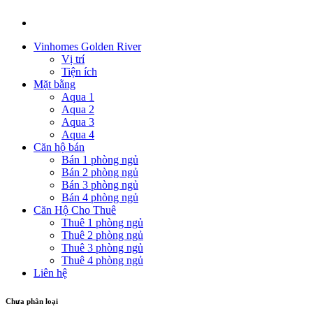
Vinhomes Golden River
Vị trí
Tiện ích
Mặt bằng
Aqua 1
Aqua 2
Aqua 3
Aqua 4
Căn hộ bán
Bán 1 phòng ngủ
Bán 2 phòng ngủ
Bán 3 phòng ngủ
Bán 4 phòng ngủ
Căn Hộ Cho Thuê
Thuê 1 phòng ngủ
Thuê 2 phòng ngủ
Thuê 3 phòng ngủ
Thuê 4 phòng ngủ
Liên hệ
Chưa phân loại