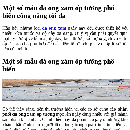
Một số mẫu đá ong xám ốp tường phổ
biến công năng tối đa
Hầu hết, những loại
da ong xam
ngày nay đều được thiết kế với
nhiều kích thước và độ dày đa dạng. Quý vị cần phải quyết định
thật kỹ lưỡng về bề mặt, độ dày, kích thước, số lượng gạch và vị trí
ốp lát sao cho phù hợp để tiết kiệm tối đa chi phí và hợp lí với túi
tiền của mình.
Một số mẫu đá ong xám ốp tường phổ
biến
Có thể thấy rằng, trên thị trường hiện tại các cơ sở cung cấp
phân
phối đá ong xám ốp tường
mọc lên ngày càng nhiều với giá thành
sản phẩm khác nhau. Chính điều này đã phần nào gây ra những khó
khăn nhất định cho người tiêu dùng trong quá trình tìm hiểu và
quyết định nhà cung cấp sản phẩm uy tín, chất lượng như ý muốn.