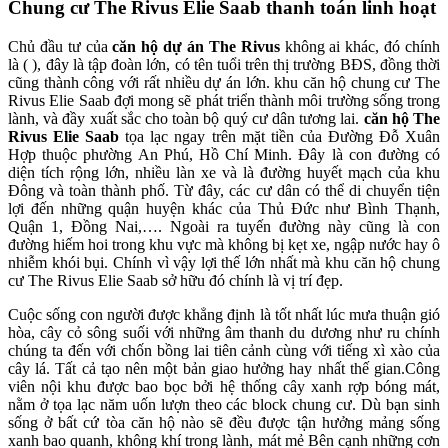
Chung cư The Rivus Elie Saab thanh toán linh hoạt
Chủ đầu tư của
căn hộ dự án The Rivus
không ai khác, đó chính
là ( ), đây là tập đoàn lớn, có tên tuổi trên thị trường BĐS, đồng thời
cũng thành công với rất nhiều dự án lớn. khu căn hộ chung cư The
Rivus Elie Saab đợi mong sẽ phát triển thành môi trường sống trong
lành, và đầy xuất sắc cho toàn bộ quý cư dân tương lai.
căn hộ The
Rivus Elie Saab
tọa lạc ngay trên mặt tiền của Đường Đỗ Xuân
Hợp thuộc phường An Phú, Hồ Chí Minh. Đây là con đường có
diện tích rộng lớn, nhiều làn xe và là đường huyết mạch của khu
Đông và toàn thành phố. Từ đây, các cư dân có thể di chuyển tiện
lợi đến những quận huyện khác của Thủ Đức như Bình Thạnh,
Quận 1, Đồng Nai,…. Ngoài ra tuyến đường này cũng là con
đường hiếm hoi trong khu vực mà không bị kẹt xe, ngập nước hay ô
nhiễm khói bụi. Chính vì vậy lợi thế lớn nhất mà khu căn hộ chung
cư The Rivus Elie Saab sở hữu đó chính là vị trí đẹp.
Cuộc sống con người được khẳng định là tốt nhất lúc mưa thuận gió
hòa, cây cỏ sông suối với những âm thanh du dương như ru chính
chúng ta đến với chốn bồng lai tiên cảnh cùng với tiếng xì xào của
cây lá. Tất cả tạo nên một bản giao hưởng hay nhất thế gian.Công
viên nội khu được bao bọc bởi hệ thống cây xanh rợp bóng mát,
nằm ở tọa lạc năm uốn lượn theo các block chung cư. Dù bạn sinh
sống ở bất cứ tòa căn hộ nào sẽ đều được tận hưởng mảng sống
xanh bao quanh, không khí trong lành, mát mẻ Bên cạnh những cơn