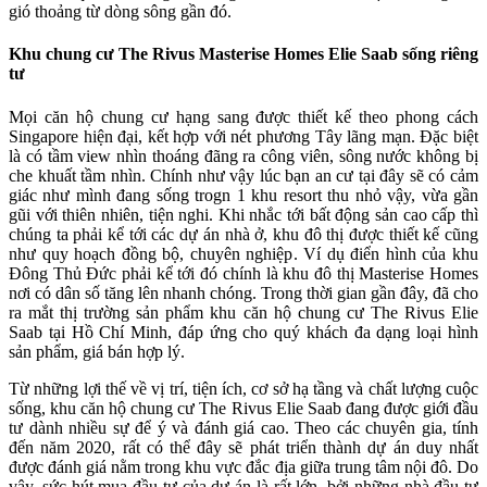
gió thoảng từ dòng sông gần đó.
Khu chung cư The Rivus Masterise Homes Elie Saab sống riêng
tư
Mọi căn hộ chung cư hạng sang được thiết kế theo phong cách
Singapore hiện đại, kết hợp với nét phương Tây lãng mạn. Đặc biệt
là có tầm view nhìn thoáng đãng ra công viên, sông nước không bị
che khuất tầm nhìn. Chính như vậy lúc bạn an cư tại đây sẽ có cảm
giác như mình đang sống trogn 1 khu resort thu nhỏ vậy, vừa gần
gũi với thiên nhiên, tiện nghi. Khi nhắc tới bất động sản cao cấp thì
chúng ta phải kể tới các dự án nhà ở, khu đô thị được thiết kế cũng
như quy hoạch đồng bộ, chuyên nghiệp. Ví dụ điển hình của khu
Đông Thủ Đức phải kể tới đó chính là khu đô thị Masterise Homes
nơi có dân số tăng lên nhanh chóng. Trong thời gian gần đây, đã cho
ra mắt thị trường sản phẩm khu căn hộ chung cư The Rivus Elie
Saab tại Hồ Chí Minh, đáp ứng cho quý khách đa dạng loại hình
sản phẩm, giá bán hợp lý.
Từ những lợi thế về vị trí, tiện ích, cơ sở hạ tầng và chất lượng cuộc
sống, khu căn hộ chung cư The Rivus Elie Saab đang được giới đầu
tư dành nhiều sự để ý và đánh giá cao. Theo các chuyên gia, tính
đến năm 2020, rất có thể đây sẽ phát triển thành dự án duy nhất
được đánh giá nằm trong khu vực đắc địa giữa trung tâm nội đô. Do
vậy, sức hút mua đầu tư của dự án là rất lớn, bởi những nhà đầu tư