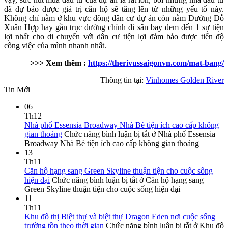
đã dự báo được giá trị căn hộ sẽ tăng lên từ những yếu tố này.
Không chỉ nằm ở khu vực đông dân cư dự án còn nằm Đường Đỗ
Xuân Hợp hay gần trục đường chính đi sân bay đem đến 1 sự tiện
lợi nhất cho di chuyển với dân cư tiện lợi đảm bảo được tiến độ
công việc của mình nhanh nhất.
>>> Xem thêm :
https://therivussaigonvn.com/mat-bang/
Thông tin tại:
Vinhomes Golden River
Tin Mới
06
Th12
Nhà phố Essensia Broadway Nhà Bè tiện ích cao cấp không
gian thoáng
Chức năng bình luận bị tắt
ở Nhà phố Essensia
Broadway Nhà Bè tiện ích cao cấp không gian thoáng
13
Th11
Căn hộ hạng sang Green Skyline thuận tiện cho cuộc sống
hiện đại
Chức năng bình luận bị tắt
ở Căn hộ hạng sang
Green Skyline thuận tiện cho cuộc sống hiện đại
11
Th11
Khu đô thị Biệt thự và biệt thự Dragon Eden nơi cuộc sống
trường tồn theo thời gian
Chức năng bình luận bị tắt
ở Khu đô