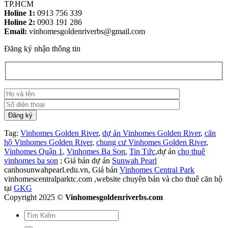
TP.HCM
Holine 1:
0913 756 339
Holine 2:
0903 191 286
Email:
vinhomesgoldenriverbs@gmail.com
Đăng ký nhận thông tin
Tag:
Vinhomes Golden River
,
dự án Vinhomes Golden River
,
căn
hộ Vinhomes Golden River
,
chung cư Vinhomes Golden River
,
Vinhomes Quận 1
,
Vinhomes Ba Son
,
Tin Tức
,dự án
cho thuê
vinhomes ba son
; Giá bán dự án
Sunwah Pearl
canhosunwahpearl.edu.vn, Giá bán
Vinhomes Central Park
vinhomescentralparktc.com ,website chuyên bán và cho thuê căn hộ
tại
GKG
Copyright 2025 ©
Vinhomesgoldenriverbs.com