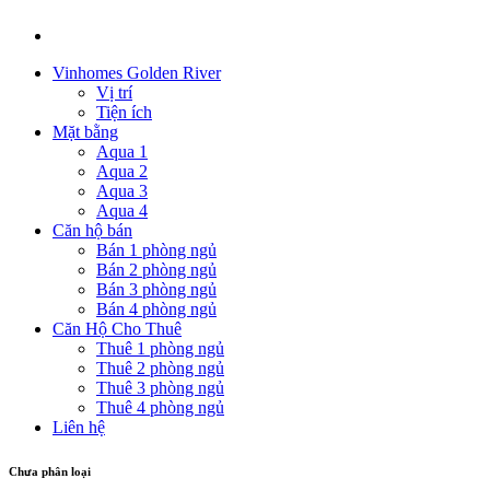
Vinhomes Golden River
Vị trí
Tiện ích
Mặt bằng
Aqua 1
Aqua 2
Aqua 3
Aqua 4
Căn hộ bán
Bán 1 phòng ngủ
Bán 2 phòng ngủ
Bán 3 phòng ngủ
Bán 4 phòng ngủ
Căn Hộ Cho Thuê
Thuê 1 phòng ngủ
Thuê 2 phòng ngủ
Thuê 3 phòng ngủ
Thuê 4 phòng ngủ
Liên hệ
Chưa phân loại