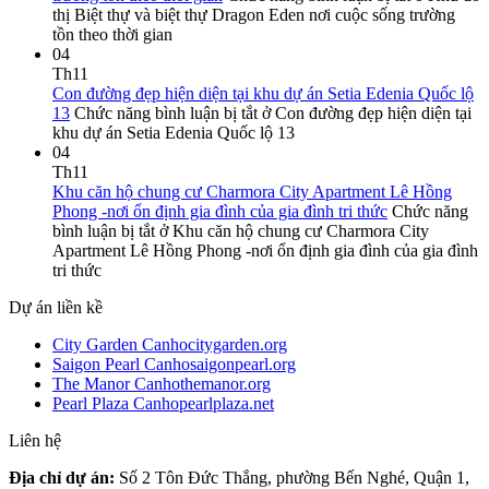
thị Biệt thự và biệt thự Dragon Eden nơi cuộc sống trường
tồn theo thời gian
04
Th11
Con đường đẹp hiện diện tại khu dự án Setia Edenia Quốc lộ
13
Chức năng bình luận bị tắt
ở Con đường đẹp hiện diện tại
khu dự án Setia Edenia Quốc lộ 13
04
Th11
Khu căn hộ chung cư Charmora City Apartment Lê Hồng
Phong -nơi ổn định gia đình của gia đình tri thức
Chức năng
bình luận bị tắt
ở Khu căn hộ chung cư Charmora City
Apartment Lê Hồng Phong -nơi ổn định gia đình của gia đình
tri thức
Dự án liền kề
City Garden Canhocitygarden.org
Saigon Pearl Canhosaigonpearl.org
The Manor Canhothemanor.org
Pearl Plaza Canhopearlplaza.net
Liên hệ
Địa chỉ dự án:
Số 2 Tôn Đức Thắng, phường Bến Nghé, Quận 1,