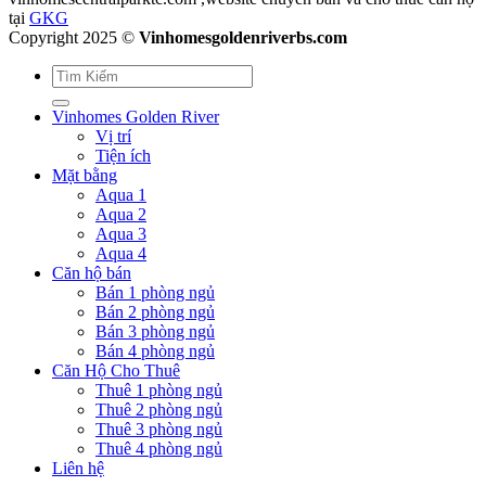
tại
GKG
Copyright 2025 ©
Vinhomesgoldenriverbs.com
Vinhomes Golden River
Vị trí
Tiện ích
Mặt bằng
Aqua 1
Aqua 2
Aqua 3
Aqua 4
Căn hộ bán
Bán 1 phòng ngủ
Bán 2 phòng ngủ
Bán 3 phòng ngủ
Bán 4 phòng ngủ
Căn Hộ Cho Thuê
Thuê 1 phòng ngủ
Thuê 2 phòng ngủ
Thuê 3 phòng ngủ
Thuê 4 phòng ngủ
Liên hệ