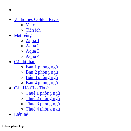
Vinhomes Golden River
Vị trí
Tiện ích
Mặt bằng
Aqua 1
Aqua 2
Aqua 3
Aqua 4
Căn hộ bán
Bán 1 phòng ngủ
Bán 2 phòng ngủ
Bán 3 phòng ngủ
Bán 4 phòng ngủ
Căn Hộ Cho Thuê
Thuê 1 phòng ngủ
Thuê 2 phòng ngủ
Thuê 3 phòng ngủ
Thuê 4 phòng ngủ
Liên hệ
Chưa phân loại