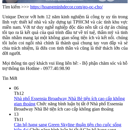
Tìm kiếm >>>
https://hoangminhdecor.com/go-oc-cho/
Unique Decor với hơn 12 năm kinh nghiệm là công ty uy tín trong
lĩnh vực thiết kế nhà và xây dựng tại TPHCM và các tỉnh khu vực
miền nam. Với tư duy nghề nghiệp độc đáo nên tất cả dự án chúng
tôi tạo ra là kết quả của quá trình đầu tư về trí tuệ, thẩm mỹ và tinh
thần nhằm mang lại một không gian sống tiện ích và kết nối. chúng
tôi luôn coi ngôi nhà chính là thành quả chung tay vun đắp và sẻ
chia trách nhiệm, là đứa con tinh thần và cũng là thử thách lớn của
đời người.
Mọi thông tin quý khách vui lòng liên hê: - Bộ phận chăm sóc và hỗ
trợ thông tin Hotline - 0977.40.98.90
Tin Mới
06
Th12
Nhà phố Essensia Broadway Nhà Bè tiện ích cao cấp không
gian thoáng
Chức năng bình luận bị tắt
ở Nhà phố Essensia
Broadway Nhà Bè tiện ích cao cấp không gian thoáng
13
Th11
Căn hộ hạng sang Green Skyline thuận tiện cho cuộc sống
hiện đại
Chức năng bình luận bị tắt
ở Căn hộ hạng sang