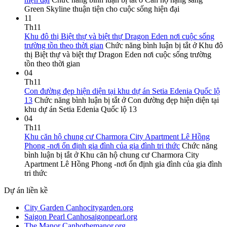
Green Skyline thuận tiện cho cuộc sống hiện đại
11
Th11
Khu đô thị Biệt thự và biệt thự Dragon Eden nơi cuộc sống
trường tồn theo thời gian
Chức năng bình luận bị tắt
ở Khu đô
thị Biệt thự và biệt thự Dragon Eden nơi cuộc sống trường
tồn theo thời gian
04
Th11
Con đường đẹp hiện diện tại khu dự án Setia Edenia Quốc lộ
13
Chức năng bình luận bị tắt
ở Con đường đẹp hiện diện tại
khu dự án Setia Edenia Quốc lộ 13
04
Th11
Khu căn hộ chung cư Charmora City Apartment Lê Hồng
Phong -nơi ổn định gia đình của gia đình tri thức
Chức năng
bình luận bị tắt
ở Khu căn hộ chung cư Charmora City
Apartment Lê Hồng Phong -nơi ổn định gia đình của gia đình
tri thức
Dự án liền kề
City Garden Canhocitygarden.org
Saigon Pearl Canhosaigonpearl.org
The Manor Canhothemanor.org