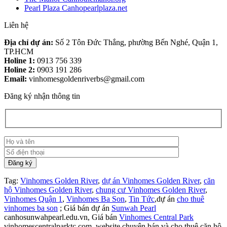
Pearl Plaza Canhopearlplaza.net
Liên hệ
Địa chỉ dự án:
Số 2 Tôn Đức Thắng, phường Bến Nghé, Quận 1,
TP.HCM
Holine 1:
0913 756 339
Holine 2:
0903 191 286
Email:
vinhomesgoldenriverbs@gmail.com
Đăng ký nhận thông tin
Tag:
Vinhomes Golden River
,
dự án Vinhomes Golden River
,
căn
hộ Vinhomes Golden River
,
chung cư Vinhomes Golden River
,
Vinhomes Quận 1
,
Vinhomes Ba Son
,
Tin Tức
,dự án
cho thuê
vinhomes ba son
; Giá bán dự án
Sunwah Pearl
canhosunwahpearl.edu.vn, Giá bán
Vinhomes Central Park
vinhomescentralparktc.com ,website chuyên bán và cho thuê căn hộ