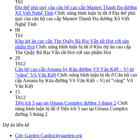
Th1
Địa thế phú quý của căn hộ cao cấp Masteri Thanh Đa đường
Xô Viết Nghệ Tỉnh
Chức năng bình luận bị tắt
ở Địa thế phú
quý của căn hộ cao cấp Masteri Thanh Đa đường Xô Viết
Nghệ Tỉnh
08
Th1
Khu dự án cao cấp The Quậy Bà Rịa Vẫn rất Hot với sản
phẩm Hot
Chức năng bình luận bị tắt
ở Khu dự án cao cấp
The Quậy Bà Rịa Vẫn rất Hot với sản phẩm Hot
29
Th12
Căn hộ cao cấp Ansana by Kita đường Võ Văn Kiệt – Vị trí
“vàng” Võ Văn Kiệt
Chức năng bình luận bị tắt
ở Căn hộ cao
cấp Ansana by Kita đường Võ Văn Kiệt – Vị trí “vàng” Võ
Văn Kiệt
15
Th12
Tiện ích 5 sao tại Oriana Complex đường 3 tháng 2
Chức
năng bình luận bị tắt
ở Tiện ích 5 sao tại Oriana Complex
đường 3 tháng 2
Dự án liền kề
City Garden Canhocitygarden.org