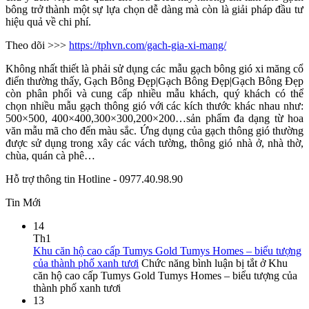
bông trở thành một sự lựa chọn dễ dàng mà còn là giải pháp đầu tư
hiệu quả về chi phí.
Theo dõi >>>
https://tphvn.com/gach-gia-xi-mang/
Không nhất thiết là phải sử dụng các mẫu gạch bông gió xi măng cổ
điển thường thấy, Gạch Bông Đẹp|Gạch Bông Đẹp|Gạch Bông Đẹp
còn phân phối và cung cấp nhiều mẫu khách, quý khách có thể
chọn nhiều mẫu gạch thông gió với các kích thước khác nhau như:
500×500, 400×400,300×300,200×200…sản phẩm đa dạng từ hoa
văn mẫu mã cho đến màu sắc. Ứng dụng của gạch thông gió thường
được sử dụng trong xây các vách tường, thông gió nhà ở, nhà thờ,
chùa, quán cà phê…
Hỗ trợ thông tin Hotline - 0977.40.98.90
Tin Mới
14
Th1
Khu căn hộ cao cấp Tumys Gold Tumys Homes – biểu tượng
của thành phố xanh tươi
Chức năng bình luận bị tắt
ở Khu
căn hộ cao cấp Tumys Gold Tumys Homes – biểu tượng của
thành phố xanh tươi
13