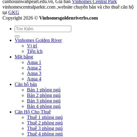
canhosunwahpearl.edu.vn, Giá bán
Vinhomes Central Park
vinhomescentralparktc.com ,website chuyên bán và cho thuê căn hộ
tại
GKG
Copyright 2026 ©
Vinhomesgoldenriverbs.com
Vinhomes Golden River
Vị trí
Tiện ích
Mặt bằng
Aqua 1
Aqua 2
Aqua 3
Aqua 4
Căn hộ bán
Bán 1 phòng ngủ
Bán 2 phòng ngủ
Bán 3 phòng ngủ
Bán 4 phòng ngủ
Căn Hộ Cho Thuê
Thuê 1 phòng ngủ
Thuê 2 phòng ngủ
Thuê 3 phòng ngủ
Thuê 4 phòng ngủ