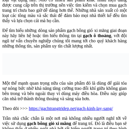
được cung cấp trên thị trường nên việc tìm kiếm và chọn mua gạch
trang trí chưa bao giờ dễ dàng hơn thế. Những nhà sản xuất có một
loạt các tông màu và sắc thái để đảm bảo mọi nhà thiết kế đều tìm
thấy và lựa chọn cái mà họ cần.
Để tìm hiểu những dòng sản phẩm gạch bông gió xi măng giai đoạn
này hãy liên hệ hoặc tìm hiểu thông tin tại
gạch ô thoáng
, với đội
ngũ tư vấn chuyên nghiệp chúng tôi mang tới cho quý khách hàng
những thông tín, sản phẩm uy tín chất lượng nhất.
Một thế mạnh quan trọng nữa của sản phẩm đó là dùng để giải tỏa
sự nóng bức nhờ khả năng tăng cường trao đổi khí giữa không gian
bên trong và bên ngoài thay vì dùng máy điều hòa. Điều này giúp
căn nhà trở thành thông thoáng và sáng sủa hơn.
Theo dõi >>>
https://gachtrangtridep.net/gach-kinh-lay-sang/
Trần nhà chắc chắn là một nơi mà không nhiều người nghĩ tới về
việc sử dụng
gạch bông gió xi măng
để trang trí. Đó là điều bạn sẽ
không thấy ở nhiều ngôi nhà bởi rất hiếm người trang trí theo hình