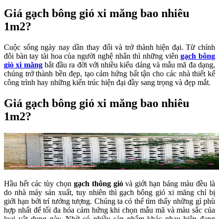
Giá gạch bông gió xi măng bao nhiêu
1m2?
Cuộc sống ngày nay dần thay đổi và trở thành hiện đại. Từ chính
đôi bàn tay tài hoa của người nghệ nhân thì những viên
gạch bông
gió xi măng
bắt đầu ra đời với nhiều kiểu dáng và mẫu mã đa dạng,
chúng trở thành bền đẹp, tạo cảm hứng bất tận cho các nhà thiết kế
công trình hay những kiến trúc hiện đại đầy sang trọng và đẹp mắt.
Giá gạch bông gió xi măng bao nhiêu
1m2?
Hầu hết các tùy chọn
gạch thông gió
và giới hạn bảng màu đều là
do nhà máy sản xuất, tuy nhiên thì gạch bông gió xi măng chỉ bị
giới hạn bởi trí tưởng tượng. Chúng ta có thể tìm thấy những gì phù
hợp nhất để tối đa hóa cảm hứng khi chọn mẫu mã và màu sắc của
loại vật dụng này. Nhờ có nhiều sản phẩm khác nhau hiện đang