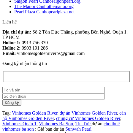
Saigon Pearl Canhosaigonpearl.org
The Manor Canhothemanor.org
Pearl Plaza Canhopearlplaza.net
Liên hệ
Địa chỉ dự án:
Số 2 Tôn Đức Thắng, phường Bến Nghé, Quận 1,
TP.HCM
Holine 1:
0913 756 339
Holine 2:
0903 191 286
Email:
vinhomesgoldenriverbs@gmail.com
Đăng ký nhận thông tin
Tag:
Vinhomes Golden River
,
dự án Vinhomes Golden River
,
căn
hộ Vinhomes Golden River
,
chung cư Vinhomes Golden River
,
Vinhomes Quận 1
,
Vinhomes Ba Son
,
Tin Tức
,dự án
cho thuê
vinhomes ba son
; Giá bán dự án
Sunwah Pearl