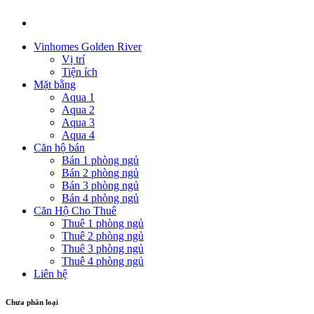
Vinhomes Golden River
Vị trí
Tiện ích
Mặt bằng
Aqua 1
Aqua 2
Aqua 3
Aqua 4
Căn hộ bán
Bán 1 phòng ngủ
Bán 2 phòng ngủ
Bán 3 phòng ngủ
Bán 4 phòng ngủ
Căn Hộ Cho Thuê
Thuê 1 phòng ngủ
Thuê 2 phòng ngủ
Thuê 3 phòng ngủ
Thuê 4 phòng ngủ
Liên hệ
Chưa phân loại