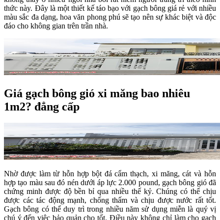
thức này. Đây là một thiết kế táo bạo với gạch bông giá rẻ với nhiều
màu sắc đa dạng, hoa văn phong phú sẽ tạo nên sự khác biệt và độc
đáo cho không gian trên trần nhà.
Giá gạch bông gió xi măng bao nhiêu
1m2? đẳng cấp
Nhờ được làm từ hỗn hợp bột đá cẩm thạch, xi măng, cát và hỗn
hợp tạo màu sau đó nén dưới áp lực 2.000 pound, gạch bông gió đã
chứng minh được độ bền bỉ qua nhiều thế kỷ. Chúng có thể chịu
được các tác động mạnh, chống thấm và chịu được nước rất tốt.
Gạch bông có thể duy trì trong nhiều năm sử dụng miễn là quý vị
chú ý đến việc bảo quản cho tốt. Điều này không chỉ làm cho gạch