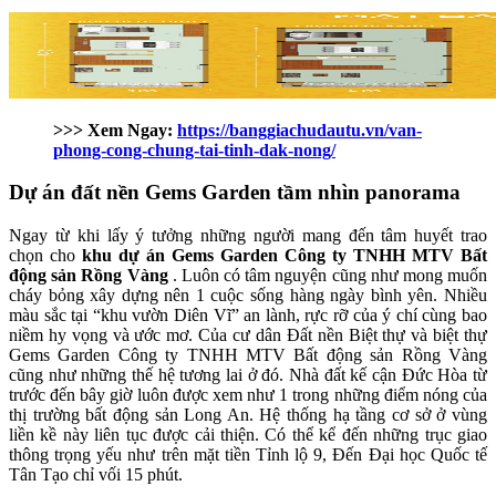
>>> Xem Ngay:
https://banggiachudautu.vn/van-
phong-cong-chung-tai-tinh-dak-nong/
Dự án đất nền Gems Garden tầm nhìn panorama
Ngay từ khi lấy ý tưởng những người mang đến tâm huyết trao
chọn cho
khu dự án Gems Garden Công ty TNHH MTV Bất
động sản Rồng Vàng
. Luôn có tâm nguyện cũng như mong muốn
cháy bỏng xây dựng nên 1 cuộc sống hàng ngày bình yên. Nhiều
màu sắc tại “khu vườn Diên Vĩ” an lành, rực rỡ của ý chí cùng bao
niềm hy vọng và ước mơ. Của cư dân Đất nền Biệt thự và biệt thự
Gems Garden Công ty TNHH MTV Bất động sản Rồng Vàng
cũng như những thế hệ tương lai ở đó. Nhà đất kế cận Đức Hòa từ
trước đến bây giờ luôn được xem như 1 trong những điểm nóng của
thị trường bất động sản Long An. Hệ thống hạ tầng cơ sở ở vùng
liền kề này liên tục được cải thiện. Có thể kể đến những trục giao
thông trọng yếu như trên mặt tiền Tỉnh lộ 9, Đến Đại học Quốc tế
Tân Tạo chỉ vối 15 phút.