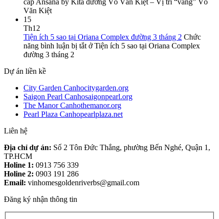
cấp Ansana by Kita đường Võ Văn Kiệt – Vị trí “vàng” Võ
Văn Kiệt
15
Th12
Tiện ích 5 sao tại Oriana Complex đường 3 tháng 2
Chức
năng bình luận bị tắt
ở Tiện ích 5 sao tại Oriana Complex
đường 3 tháng 2
Dự án liền kề
City Garden Canhocitygarden.org
Saigon Pearl Canhosaigonpearl.org
The Manor Canhothemanor.org
Pearl Plaza Canhopearlplaza.net
Liên hệ
Địa chỉ dự án:
Số 2 Tôn Đức Thắng, phường Bến Nghé, Quận 1,
TP.HCM
Holine 1:
0913 756 339
Holine 2:
0903 191 286
Email:
vinhomesgoldenriverbs@gmail.com
Đăng ký nhận thông tin