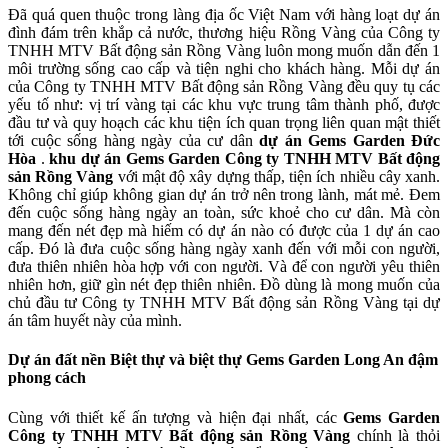
Đã quá quen thuộc trong làng địa ốc Việt Nam với hàng loạt dự án
đình đám trên khắp cả nước, thương hiệu Rồng Vàng của Công ty
TNHH MTV Bất động sản Rồng Vàng luôn mong muốn dẫn đến 1
môi trường sống cao cấp và tiện nghi cho khách hàng. Mỗi dự án
của Công ty TNHH MTV Bất động sản Rồng Vàng đều quy tụ các
yếu tố như: vị trí vàng tại các khu vực trung tâm thành phố, được
đầu tư và quy hoạch các khu tiện ích quan trọng liên quan mật thiết
tới cuộc sống hàng ngày của cư dân
dự án Gems Garden Đức
Hòa
.
khu dự án Gems Garden Công ty TNHH MTV Bất động
sản Rồng Vàng
với mật độ xây dựng thấp, tiện ích nhiều cây xanh.
Không chỉ giúp không gian dự án trở nên trong lành, mát mẻ. Đem
đến cuộc sống hàng ngày an toàn, sức khoẻ cho cư dân. Mà còn
mang đến nét đẹp mà hiếm có dự án nào có được của 1 dự án cao
cấp. Đó là đưa cuộc sống hàng ngày xanh đến với mỗi con người,
đưa thiên nhiên hòa hợp với con người. Và để con người yêu thiên
nhiên hơn, giữ gìn nét đẹp thiên nhiên. Đồ dùng là mong muốn của
chủ đầu tư Công ty TNHH MTV Bất động sản Rồng Vàng tại dự
án tâm huyết này của mình.
Dự án đất nền Biệt thự và biệt thự Gems Garden Long An đậm
phong cách
Cùng với thiết kế ấn tượng và hiện đại nhất, các
Gems Garden
Công ty TNHH MTV Bất động sản Rồng Vàng
chính là thỏi