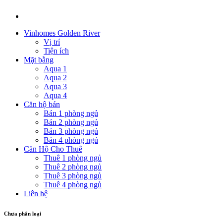
Vinhomes Golden River
Vị trí
Tiện ích
Mặt bằng
Aqua 1
Aqua 2
Aqua 3
Aqua 4
Căn hộ bán
Bán 1 phòng ngủ
Bán 2 phòng ngủ
Bán 3 phòng ngủ
Bán 4 phòng ngủ
Căn Hộ Cho Thuê
Thuê 1 phòng ngủ
Thuê 2 phòng ngủ
Thuê 3 phòng ngủ
Thuê 4 phòng ngủ
Liên hệ
Chưa phân loại