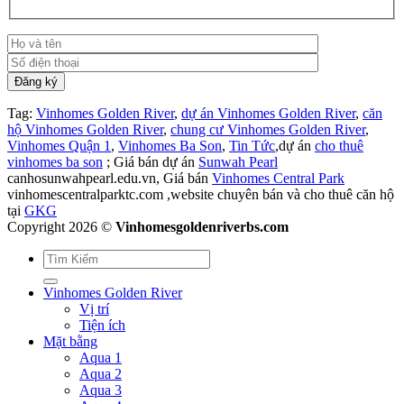
Tag:
Vinhomes Golden River
,
dự án Vinhomes Golden River
,
căn
hộ Vinhomes Golden River
,
chung cư Vinhomes Golden River
,
Vinhomes Quận 1
,
Vinhomes Ba Son
,
Tin Tức
,dự án
cho thuê
vinhomes ba son
; Giá bán dự án
Sunwah Pearl
canhosunwahpearl.edu.vn, Giá bán
Vinhomes Central Park
vinhomescentralparktc.com ,website chuyên bán và cho thuê căn hộ
tại
GKG
Copyright 2026 ©
Vinhomesgoldenriverbs.com
Vinhomes Golden River
Vị trí
Tiện ích
Mặt bằng
Aqua 1
Aqua 2
Aqua 3