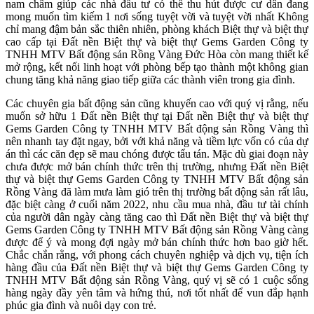
nam châm giúp các nhà đầu tư có thể thu hút được cư dân đang
mong muốn tìm kiếm 1 nơi sống tuyệt vời và tuyệt vời nhất Không
chỉ mang đậm bản sắc thiên nhiên, phòng khách Biệt thự và biệt thự
cao cấp tại Đất nền Biệt thự và biệt thự Gems Garden Công ty
TNHH MTV Bất động sản Rồng Vàng Đức Hòa còn mang thiết kế
mở rộng, kết nối linh hoạt với phòng bếp tạo thành một không gian
chung tăng khả năng giao tiếp giữa các thành viên trong gia đình.
Các chuyên gia bất động sản cũng khuyến cao với quý vị rằng, nếu
muốn sở hữu 1 Đất nền Biệt thự tại Đất nền Biệt thự và biệt thự
Gems Garden Công ty TNHH MTV Bất động sản Rồng Vàng thì
nên nhanh tay đặt ngay, bởi với khả năng và tiềm lực vốn có của dự
án thì các căn đẹp sẽ mau chóng được tẩu tán. Mặc dù giai đoạn này
chưa được mở bán chính thức trên thị trường, nhưng Đất nền Biệt
thự và biệt thự Gems Garden Công ty TNHH MTV Bất động sản
Rồng Vàng đã làm mưa làm gió trên thị trường bất động sản rất lâu,
đặc biệt càng ở cuối năm 2022, nhu cầu mua nhà, đầu tư tài chính
của người dân ngày càng tăng cao thì Đất nền Biệt thự và biệt thự
Gems Garden Công ty TNHH MTV Bất động sản Rồng Vàng càng
được để ý và mong đợi ngày mở bán chính thức hơn bao giờ hết.
Chắc chắn rằng, với phong cách chuyên nghiệp và dịch vụ, tiện ích
hàng đầu của Đất nền Biệt thự và biệt thự Gems Garden Công ty
TNHH MTV Bất động sản Rồng Vàng, quý vị sẽ có 1 cuộc sống
hàng ngày đầy yên tâm và hứng thú, nơi tốt nhất để vun đắp hạnh
phúc gia đình và nuôi dạy con trẻ.