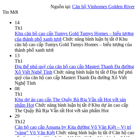
Nguồn tại:
Căn hộ Vinhomes Golden River
Tin Mới
14
Th1
Khu căn hộ cao cấp Tumys Gold Tumys Homes – biểu tượng
của thành phố xanh tươi
Chức năng bình luận bị tắt
ở Khu
căn hộ cao cấp Tumys Gold Tumys Homes – biểu tượng của
thành phố xanh tươi
13
Th1
Địa thế phú quý của căn hộ cao cấp Masteri Thanh Đa đường
Xô Viết Nghệ Tỉnh
Chức năng bình luận bị tắt
ở Địa thế phú
quý của căn hộ cao cấp Masteri Thanh Đa đường Xô Viết
Nghệ Tỉnh
08
Th1
Khu dự án cao cấp The Quậy Bà Rịa Vẫn rất Hot với sản
phẩm Hot
Chức năng bình luận bị tắt
ở Khu dự án cao cấp
The Quậy Bà Rịa Vẫn rất Hot với sản phẩm Hot
29
Th12
Căn hộ cao cấp Ansana by Kita đường Võ Văn Kiệt – Vị trí
“vàng” Võ Văn Kiệt
Chức năng bình luận bị tắt
ở Căn hộ cao