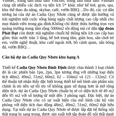
Vinmec, trung tâm mua sắm Vincom, trung tâm mua sắm Vinmart
cùng rất nhiều các dịch vụ tiện ích 5* khác như bể bơi, gym, spa,
khu thể thao đa năng, skybar, café, vườn BBQ…Do đó, các cư dân
tương lai của dự án Cadia Quy Nhơn cũng sẽ được tận hưởng và
trải nghiệm một cuộc sống hàng ngày chất lượng cao cấp nhất cho
mọi thành viên trong gia đình.Không chỉ được thừa hưởng trọn vẹn
quảng trường trung tâm rộng 5000m2 sôi động mà cư dân
tập đoàn
Phát Đạt
còn được trải nghiệm chuỗi hệ thống tiện ích cao cấp bao
gồm: thác nước tràn 3 tầng, bể bơi trung tâm, giàn hoa, sân chơi trẻ
em, vườn nghệ thuật, khu café ngoài trời, hồ cảnh quan, sân bóng
đá, vườn BBQ…
Căn hộ dự án Cadia Quy Nhơn khu hạng A
Thiết kế
Cadia Quy Nhơn Bình Định
được chia thành 3 loại chính
đó là các phiên bản 1pn, 2pn, 3pn tương ứng với những loại diện
tích 48m2, 49m2, 51m2, 60m2, 62 – 104m2 và 121 - 132m2. Có
thể thuận lợi nhận thấy đặc biệt trong thiết kế mô hình sản phẩm này
chính là ưu tiên sự tối ưu về không gian sử dụng hơn là mở rộng
diện tích. dự án Cadia Quy Nhơn chuẩn bị sẽ có diện tích từ 49 m2
đến 95 m2 với số lượng từ một đến 3 phòng ngủ. Đặc biệt, dự án
Cadia Quy Nhơn còn có sự xuất hiện của mô hình căn hộ văn
phòng với diện tích dao động 48m2, 49m2, 51m2, 60m2 thật hữu
dụng. Tại mỗi dự án Cadia Quy Nhơn sẽ được lắp đặt hệ thống nội
thât trang bị sang trọng, đươc sản xuất bởi tập đoàn đồ nội thất danh