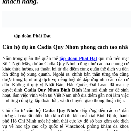
khách hàng.
tập đoàn Phát Đạt
Căn hộ dự án Cadia Quy Nhơn phong cách tao nhã
Nằm trong quần thể quần thể
tập đoàn Phát Đạt
qui mô trên mặt
Số 1 Ngô Mây, dự án Cadia Quy Nhơn cũng như các tòa chung cư
khác thừa hưởng sự thuận lợi từ địa điểm cùng quần thể dịch vụ tiện
ích đồng bộ xung quanh. Ngoài ra, chính bản thân từng tòa cũng
được trang bị những dịch vụ riêng biệt để đáp ứng nhu cầu của cư
dân. Không ít quý vị Nhật Bản, Hàn Quốc, Đài Loan đã mau lẹ
quyết định
Cadia Quy Nhơn Bình Định
làm nơi định cư để sinh
hoạt, làm việc vĩnh viễn tại Việt Nam nhờ địa điểm gần nơi làm việc
– những công ty, tập đoàn lớn, và di chuyển giao thông thuận tiện.
Chủ đầu tư
căn hộ Cadia Quy Nhơn
đáp ứng đến các cư dân
tương lai của rất nhiều khu khu đô thị kiểu mẫu tại Bình Định, thành
phố Hồ Chí Minh một hệ sinh thái cực kỳ đồ sộ bao gồm các dịch
vụ về học tập cao cấp quốc tế Vinschool, phòng khám đa khoa