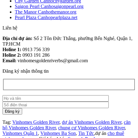
City Garden Canhocitygarden.org
Saigon Pearl Canhosaigonpearl.org
The Manor Canhothemanor.org
Pearl Plaza Canhopearlplaza.net
Liên hệ
Địa chỉ dự án:
Số 2 Tôn Đức Thắng, phường Bến Nghé, Quận 1,
TP.HCM
Holine 1:
0913 756 339
Holine 2:
0903 191 286
Email:
vinhomesgoldenriverbs@gmail.com
Đăng ký nhận thông tin
Tag:
Vinhomes Golden River
,
dự án Vinhomes Golden River
,
căn
hộ Vinhomes Golden River
,
chung cư Vinhomes Golden River
,
Vinhomes Quận 1
,
Vinhomes Ba Son
,
Tin Tức
,dự án
cho thuê