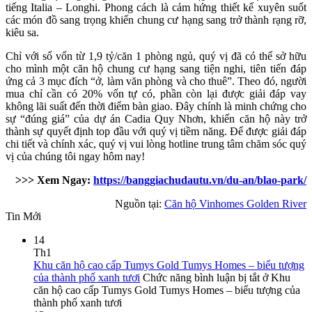
tiếng Italia – Longhi. Phong cách là cảm hứng thiết kế xuyên suốt
các món đồ sang trọng khiến chung cư hạng sang trở thành rạng rỡ,
kiêu sa.
Chỉ với số vốn từ 1,9 tỷ/căn 1 phòng ngủ, quý vị đã có thể sở hữu
cho mình một căn hộ chung cư hạng sang tiện nghi, tiên tiến đáp
ứng cả 3 mục đích “ở, làm văn phòng và cho thuê”. Theo đó, người
mua chỉ cần có 20% vốn tự có, phần còn lại được giải đáp vay
không lãi suất đến thời điểm bàn giao. Đây chính là minh chứng cho
sự “đúng giá” của dự án Cadia Quy Nhơn, khiến căn hộ này trở
thành sự quyết định top đầu với quý vị tiềm năng. Để được giải đáp
chi tiết và chính xác, quý vị vui lòng hotline trung tâm chăm sóc quý
vị của chúng tôi ngay hôm nay!
>>> Xem Ngay:
https://banggiachudautu.vn/du-an/blao-park/
Nguồn tại:
Căn hộ Vinhomes Golden River
Tin Mới
14
Th1
Khu căn hộ cao cấp Tumys Gold Tumys Homes – biểu tượng
của thành phố xanh tươi
Chức năng bình luận bị tắt
ở Khu
căn hộ cao cấp Tumys Gold Tumys Homes – biểu tượng của
thành phố xanh tươi