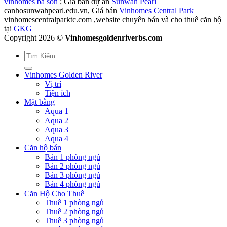
vinhomes ba son
; Giá bán dự án
Sunwah Pearl
canhosunwahpearl.edu.vn, Giá bán
Vinhomes Central Park
vinhomescentralparktc.com ,website chuyên bán và cho thuê căn hộ
tại
GKG
Copyright 2026 ©
Vinhomesgoldenriverbs.com
Vinhomes Golden River
Vị trí
Tiện ích
Mặt bằng
Aqua 1
Aqua 2
Aqua 3
Aqua 4
Căn hộ bán
Bán 1 phòng ngủ
Bán 2 phòng ngủ
Bán 3 phòng ngủ
Bán 4 phòng ngủ
Căn Hộ Cho Thuê
Thuê 1 phòng ngủ
Thuê 2 phòng ngủ
Thuê 3 phòng ngủ