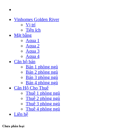
Vinhomes Golden River
Vị trí
Tiện ích
Mặt bằng
Aqua 1
Aqua 2
Aqua 3
Aqua 4
Căn hộ bán
Bán 1 phòng ngủ
Bán 2 phòng ngủ
Bán 3 phòng ngủ
Bán 4 phòng ngủ
Căn Hộ Cho Thuê
Thuê 1 phòng ngủ
Thuê 2 phòng ngủ
Thuê 3 phòng ngủ
Thuê 4 phòng ngủ
Liên hệ
Chưa phân loại