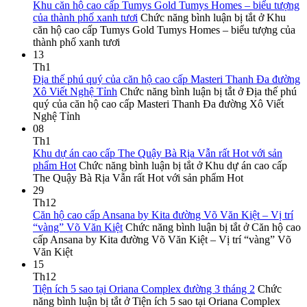
Khu căn hộ cao cấp Tumys Gold Tumys Homes – biểu tượng
của thành phố xanh tươi
Chức năng bình luận bị tắt
ở Khu
căn hộ cao cấp Tumys Gold Tumys Homes – biểu tượng của
thành phố xanh tươi
13
Th1
Địa thế phú quý của căn hộ cao cấp Masteri Thanh Đa đường
Xô Viết Nghệ Tỉnh
Chức năng bình luận bị tắt
ở Địa thế phú
quý của căn hộ cao cấp Masteri Thanh Đa đường Xô Viết
Nghệ Tỉnh
08
Th1
Khu dự án cao cấp The Quậy Bà Rịa Vẫn rất Hot với sản
phẩm Hot
Chức năng bình luận bị tắt
ở Khu dự án cao cấp
The Quậy Bà Rịa Vẫn rất Hot với sản phẩm Hot
29
Th12
Căn hộ cao cấp Ansana by Kita đường Võ Văn Kiệt – Vị trí
“vàng” Võ Văn Kiệt
Chức năng bình luận bị tắt
ở Căn hộ cao
cấp Ansana by Kita đường Võ Văn Kiệt – Vị trí “vàng” Võ
Văn Kiệt
15
Th12
Tiện ích 5 sao tại Oriana Complex đường 3 tháng 2
Chức
năng bình luận bị tắt
ở Tiện ích 5 sao tại Oriana Complex