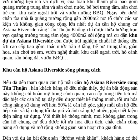
với những tiện ích và dịch vụ của toàn khu thành phố bao gồm
quảng trường trung tâm và sân chơi nước, bể bơi trung tâm, sân chơi
trẻ em, khu cafe ngoài trời và vườn nướng BBQ. Ngay bên dưới
chân tòa nhà là quảng trường rộng gần 2000m2 nơi tổ chức các sự
kiện và không gian công cộng lớn nhất dự án căn hộ chung cư
Asiana Riverside cảng Tân Thuận.Không chỉ được thừa hưởng trọn
vẹn quảng trường trung tâm rộng 4000m2 sôi động mà cư dân
khu
dự án Asiana Riverside
còn được trải nghiệm chuỗi hệ thống tiện
ích cao cấp bao gồm: thác nước tràn 3 tầng, bể bơi trung tâm, giàn
hoa, sân chơi trẻ em, vườn nghệ thuật, khu café ngoài trời, hồ cảnh
quan, sân bóng đá, vườn BBQ…
Khu căn hộ Asiana Riverside sống phong cách
Nếu đã đến tham quan căn hộ mẫu
căn hộ Asiana Riverside cảng
Tân Thuận
, hẳn khách hàng sẽ đều nhận thấy, dự án bất động sản
này không chỉ hoàn mỹ trong cảnh quan, cao cấp trong tiện ích mà
đặc biệt các căn hộ tại đây đều được thiết kế thông minh, tối ưu hóa
công năng sử dụng với hơn 50% là căn hộ góc, giúp mỗi căn hộ đều
tiếp xúc và tận dụng tối đa gió và ánh sáng tự nhiên, giúp tiết kiệm
điện năng sử dụng. Với thiết kế thông minh, mọi không gian trong
căn hộ chung cư đều được tối ưu hóa diện tích, chắc chắn công
năng sử dụng và mở rộng không gian sinh hoạt cho gia đình.
Đến với dự án bất động sản “đường vành khăn”, khách hàng có thể