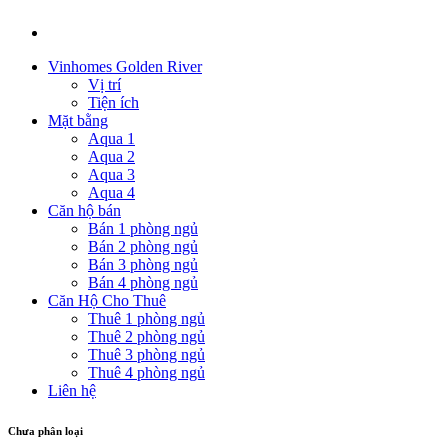
Vinhomes Golden River
Vị trí
Tiện ích
Mặt bằng
Aqua 1
Aqua 2
Aqua 3
Aqua 4
Căn hộ bán
Bán 1 phòng ngủ
Bán 2 phòng ngủ
Bán 3 phòng ngủ
Bán 4 phòng ngủ
Căn Hộ Cho Thuê
Thuê 1 phòng ngủ
Thuê 2 phòng ngủ
Thuê 3 phòng ngủ
Thuê 4 phòng ngủ
Liên hệ
Chưa phân loại