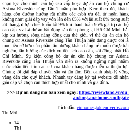
chọn lọc cho mình căn hộ cao cấp hoặc dự án căn hộ chung cư
Asiana Riverside cảng Tân Thuận phù hợp. Kèm theo đó, khách
hàng còn đường hưởng rất nhiều các csbh ưu đãi từ ngân hàng
không như: giải đáp vay vốn lên đến 65% với lãi suất 0% trong suất
24 tháng; được chiết khấu tới 9% khi thanh toán 95% giá trị căn hộ
cao cấp..vv Là dự án bất động sản tiên phong tại Hồ Chí Minh bắt
kịp xu hướng sống năng động của thế giới, vì thế dự án căn hộ
chung cư Asiana Riverside cảng Tân Thuận hiện đang được coi là
mục tiêu sở hữu của phần lớn những khách hàng trẻ muốn được trải
nghiệm, tận hưởng các dịch vụ tiện ích cao cấp, sôi động nhất Hồ
Chí Minh. Sự kiện công bố dự án căn hộ chung cư Asiana
Riverside cảng Tân Thuận vẫn diễn ra không ngừng nghỉ nhằm
chắc chắn tiến trình an cư của khách hàng được diễn ra thuận lợi.
Chúng tôi giải đáp chuyên sâu và tận tâm, Bên cạnh pháp lý vững
vàng đến cho quý khách. Nhanh tay đăng ký tại website để nhận
giải đáp và chọn căn thích hợp nhất cho mình và gia đình.
>>> Dự án đang mở bán xem ngay:
https://reviewland.vn/du-
an/long-an/ehome-southgate
Trích dẫn:
vinhomesgoldenriverbs.com
Tin Mới
14
Th1