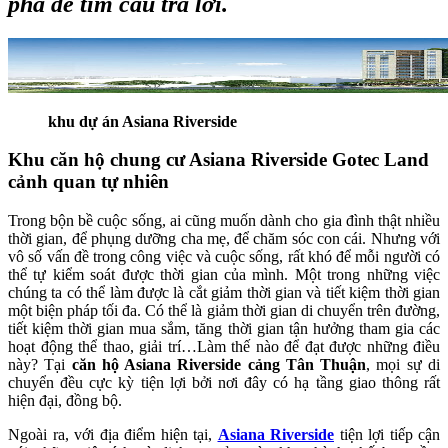
phá để tìm câu trả lời.
khu dự án Asiana Riverside
Khu căn hộ chung cư Asiana Riverside Gotec Land
cảnh quan tự nhiên
Trong bộn bề cuộc sống, ai cũng muốn dành cho gia đình thật nhiều
thời gian, để phụng dưỡng cha mẹ, để chăm sóc con cái. Nhưng với
vô số vấn đề trong công việc và cuộc sống, rất khó để mỗi người có
thể tự kiểm soát được thời gian của mình. Một trong những việc
chúng ta có thể làm được là cắt giảm thời gian và tiết kiệm thời gian
một biện pháp tối đa. Có thể là giảm thời gian di chuyển trên đường,
tiết kiệm thời gian mua sắm, tăng thời gian tận hưởng tham gia các
hoạt động thể thao, giải trí…Làm thế nào để đạt được những điều
này? Tại
căn hộ Asiana Riverside cảng Tân Thuận
, mọi sự di
chuyển đều cực kỳ tiện lợi bởi nơi đây có hạ tầng giao thông rất
hiện đại, đồng bộ.
Ngoài ra, với địa điểm hiện tại,
Asiana Riverside
tiện lợi tiếp cận