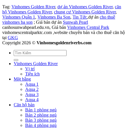
Tag:
Vinhomes Golden River
,
dự án Vinhomes Golden River
,
căn
hộ Vinhomes Golden River
,
chung cư Vinhomes Golden River
,
Vinhomes Quận 1
,
Vinhomes Ba Son
,
Tin Tức
,dự án
cho thuê
vinhomes ba son
; Giá bán dự án
Sunwah Pearl
canhosunwahpearl.edu.vn, Giá bán
Vinhomes Central Park
vinhomescentralparktc.com ,website chuyên bán và cho thuê căn hộ
tại
GKG
Copyright 2026 ©
Vinhomesgoldenriverbs.com
Vinhomes Golden River
Vị trí
Tiện ích
Mặt bằng
Aqua 1
Aqua 2
Aqua 3
Aqua 4
Căn hộ bán
Bán 1 phòng ngủ
Bán 2 phòng ngủ
Bán 3 phòng ngủ
Bán 4 phòng ngủ