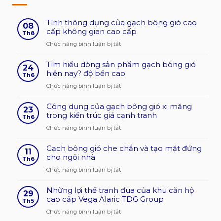
Tính thông dụng của gạch bông gió cao
08
cấp không gian cao cấp
Th8
ở
Chức năng bình luận bị tắt
Tính
Tìm hiểu dòng sản phẩm gạch bông gió
thông
24
hiện nay? độ bền cao
dụng
Th6
của
ở
Chức năng bình luận bị tắt
gạch
Tìm
bông
Công dụng của gạch bông gió xi măng
hiểu
23
gió
trong kiến trúc giá cạnh tranh
dòng
Th6
cao
sản
ở
Chức năng bình luận bị tắt
cấp
phẩm
Công
không
gạch
Gạch bông gió che chắn và tạo mặt đứng
dụng
11
gian
bông
cho ngôi nhà
của
Th6
cao
gió
gạch
ở
Chức năng bình luận bị tắt
cấp
hiện
bông
Gạch
nay?
gió
Những lợi thế tranh đua của khu căn hộ
bông
29
độ
xi
cao cấp Vega Alaric TDG Group
gió
Th5
bền
măng
che
ở
Chức năng bình luận bị tắt
cao
trong
chắn