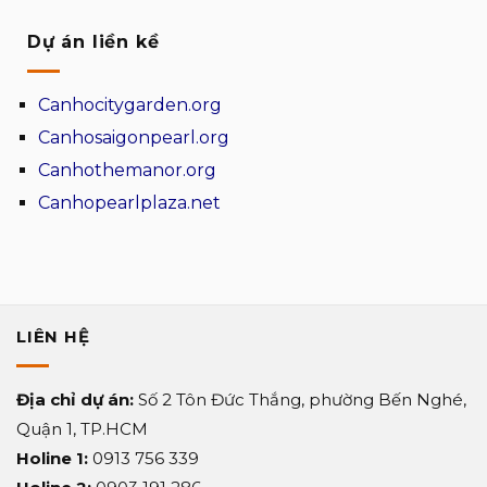
Những
kiến
và
lợi
trúc
tạo
Dự án liền kề
thế
giá
mặt
tranh
cạnh
đứng
đua
tranh
Canhocitygarden.org
cho
của
ngôi
khu
Canhosaigonpearl.org
nhà
căn
Canhothemanor.org
hộ
cao
Canhopearlplaza.net
cấp
Vega
Alaric
TDG
Group
LIÊN HỆ
Địa chỉ dự án:
Số 2 Tôn Đức Thắng, phường Bến Nghé,
Quận 1, TP.HCM
Holine 1:
0913 756 339