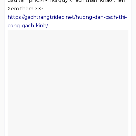
đầu tại TpHCM - mời quý khách tham khảo thêm
Xem thêm >>>
https://gachtrangtridep.net/huong-dan-cach-thi-
cong-gach-kinh/