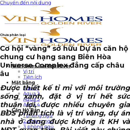
Chuyển đến nội dung
Chưa phân loại
Cơ hội “vàng” sở hữu Dự án căn hộ
chung cư hạng sang Biên Hòa
Universe Complex đẳng cấp châu
Vinhomes Golden River
Vị trí
âu
Tiện ích
Mặt bằng
Được thiết kế tỉ mỉ với môi trường
Aqua 1
Aqua 2
sống xanh, đặt ở vị trí hết sức
Aqua 3
thuận lợi, được nhiều chuyên gia
Aqua 4
Căn Hộ Bán
BĐS phân tích là vị trí vàng, dự án
1 phòng ngủ
nhà ở đang được không ít KH và
2 phòng ngủ
3 phòng ngủ
NĐT quan tâm. Bài viết này chúng