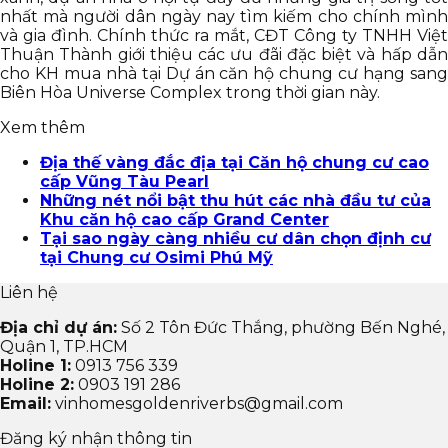
nhất mà người dân ngày nay tìm kiếm cho chính mình
và gia đình. Chính thức ra mắt, CĐT Công ty TNHH Việt
Thuận Thành giới thiệu các ưu đãi đặc biệt và hấp dẫn
cho KH mua nhà tại Dự án căn hộ chung cư hạng sang
Biên Hòa Universe Complex trong thời gian này.
Xem thêm
Địa thế vàng đắc địa tại Căn hộ chung cư cao
cấp Vũng Tàu Pearl
Những nét nổi bật thu hút các nhà đầu tư của
Khu căn hộ cao cấp Grand Center
Tại sao ngày càng nhiều cư dân chọn định cư
tại Chung cư Osimi Phú Mỹ
Liên hệ
Địa chỉ dự án:
Số 2 Tôn Đức Thắng, phường Bến Nghé,
Quận 1, TP.HCM
Holine 1:
0913 756 339
Holine 2:
0903 191 286
Email:
vinhomesgoldenriverbs@gmail.com
Đăng ký nhận thông tin