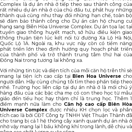
Complex là dự án nhà ở tiếp theo sau thành công của
rất nhiều dự án nhà ở của chủ đầu tư, phát huy những
thành quả cũng như thay đổi những hạn chế, toàn bộ
sẽ đảm bảo thành công cho Dự án căn hộ chung cư
hạng sang Biên Hòa Universe Complex. Dự án tọa lạc tại
tuyến giao thông huyết mạch, sở hữu điều kiện giao
thông thuận tiện lúc kết nối từ đường Xa Lộ Hà Nội,
Quốc Lộ 1A. Ngoài ra, khu vực này còn có tiềm năng
phát triển lớn theo định hướng quy hoạch phát triển
của thành phố và trở thành trung tâm thứ hai của
Đồng Nai trong tương lai không xa.
Với những tin tức và diện tích của mỗi căn hộ trên thì sẽ
mang lại tiện ích cao cấp tại
Bien Hoa Universe
ch
người dân. Hãy cùng chúng tôi tìm theo phần tiếp theo
nhé. Trường học liên cấp tại dự án nhà ở là mối chú ý
hàng đầu của các bậc cha mẹ có con theo học từ mẫu
giáo đến tiểu học hay thậm chí là trung học. Thêm 1
điểm mạnh nữa làm cho
Căn hộ cao cấp Biên Hòa
Universe Complex
được nhiều KH chọn lọc và phân
tích cao là bởi CĐT Công ty TNHH Việt Thuận Thành đã
cho trang bị cả 1 hệ thống cây xanh quanh dự án nhà ở
nhờ vậy mang lại 1 bầu không khí trong lành, dễ chịu và