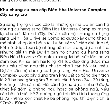
nâng cao chất lượng cuộc sống.
Khu chung cư cao cấp Biên Hòa Universe Complex
đầy sáng tạo
Sự sang trọng và cao cấp là những gì mà Dự án căn hộ
chung cư hạng sang Biên Hòa Universe Complex mang
lại cho cư dân nơi đây. Dự án căn hộ chung cư hạng
sang Biên Hòa Universe Complex được xây dựng theo 1
mô hình khép kín hết sức thuận tiện và hiện đại, tinh tế,
kết nối được toàn bộ những tiện ích trong dự án nhà ở.
Những giá trị mà Dự án căn hộ chung cư hạng sang
Biên Hòa Universe Complex mang lại hết sức lớn lao và
đảm bảo KH sẽ làm hài lòng KH lúc đáp ứng được mọi
nhu cầu cũng như tiêu chuẩn cho 1 căn hộ kiểu mẫu.
Dự án căn hộ chung cư hạng sang Biên Hòa Universe
Complex Được xây dựng trên khu đất có tổng diện tích
là 2.9 ha bao gồm gồm 7 block căn hộ cao 24 – 29 tầng,
khoảng 1.236 căn hộ. Mỗi căn hộ của dự án nhà ở được
thiết kế gồm 2 phòng ngủ hoặc ba phòng ngủ, Nếu
căn hộ có thiết kế 2 phòng ngủ thì diện tích tương ứng
là 72 - 91m2 còn thiết kế ba phòng ngủ thì diện tích là
97m2 - 150m2.