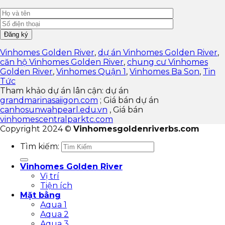
Vinhomes Golden River
,
dự án Vinhomes Golden River
,
căn hộ Vinhomes Golden River
,
chung cư Vinhomes
Golden River
,
Vinhomes Quận 1
,
Vinhomes Ba Son
,
Tin
Tức
Tham khảo dự án lân cận: dự án
grandmarinasaiigon.com
; Giá bán dự án
canhosunwahpearl.edu.vn
, Giá bán
vinhomescentralparktc.com
Copyright 2024 ©
Vinhomesgoldenriverbs.com
Tìm kiếm:
Vinhomes Golden River
Vị trí
Tiện ích
Mặt bằng
Aqua 1
Aqua 2
Aqua 3