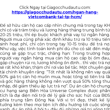
Click Ngay tại Giagocchudautu.com:
https://giagocchudautu.com/ngan-hang-
vietcombank-tai-tp-hcm/
Để sở hữu căn hộ cao cấp nhìn chung mà trong tay KH
chỉ có vài trăm triệu và lương hàng tháng trung bình từ
20-25 triệu, thì ép buộc khách phải vay từ ngân hàng.
Người mua cũng phải xác định khấu trừ ra 10 triệu tiền
sinh hoạt phí, chỉ còn trong tay 10-15 triệu để trả nợ.
Như vậy, việc tính toán kinh phí dù cho có sát đến mấy
cũng sẽ gặp trục trặc, chẳng hạn: Trong trường hợp
người vay ngân hàng mua căn hộ cao cấp bị ốm đau,
gặp chuyện rủi ro, lương không ổn định… thì việc trả nợ
sẽ rất khó khăn, thậm chí rơi vào bế tắc. Một chuyên gia
tài chính khuyên rằng: “Tốt nhất là không nên vay quá
50% giá trị căn hộ muốn mua, hoặc tổng số tiền trả lãi
và gốc hàng tháng không nên vượt quá 50% tổng thu
nhập, để giảm thiểu áp lực trả nợ”. Dự án căn hộ chung
cư hạng sang Biên Hòa Universe Complex được phân
tích là đại diện nổi trội để lý giải cho sức hút của BĐS
phía trung tâm Đồng Nai. Với vị trí đẹp, thiết kế lý
tưởng kèm theo mọi tiện ích đều hướng tới cuộc sống
xanh, dự án nhà ở hội tụ đầy đủ những giá trị sống tốt