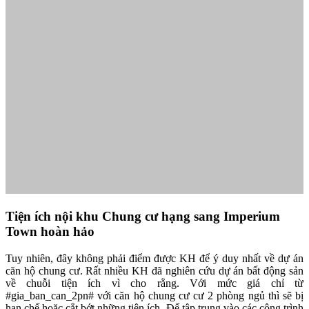
Tiện ích nội khu Chung cư hạng sang Imperium
Town hoàn hảo
Tuy nhiên, đây không phải điểm được KH để ý duy nhất về dự án
căn hộ chung cư. Rất nhiều KH đã nghiên cứu dự án bất động sản
về chuỗi tiện ích vì cho rằng. Với mức giá chỉ từ
#gia_ban_can_2pn# với căn hộ chung cư cư 2 phòng ngủ thì sẽ bị
hạn chế hoặc cắt bớt những tiện ích. Để tập trung vào các công trình