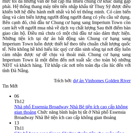
mức tối đa những vấn đề bất cập mà nhiều chung cư khác đang gặp
phải. Hệ thống thang máy tiên tiến nhập khẩu từ Thuỵ Sỹ được điều
khiển bởi hệ điều hành mới nhất và bố trí thông minh. Có cảm biến
tầng và cảm biến lượng người đông người đang có yêu cầu sử dụng.
Bên cạnh đó, chủ đầu tư Chung cư hạng sang Imperium Town còn
cam kết với người mua nhà về dịch vụ chất lượng Sau thời điểm bàn
giao căn hộ. Điều mà chưa có một chủ đầu tư nào dám thực hiện.
Những tiện ích tại dự án bất động sản Chung cư hạng sang
Imperium Town luôn được thiết kế theo tiêu chuẩn chất lượng quốc
tế. Nên không hề khó hiểu lúc quý cư dân sinh sống tại nơi đây luôn
cảm nhận được sự dễ chịu và thoải mái. Chung cư hạng sang
Imperium Town là một điểm đến nơi xuất sắc cho toàn bộ những
NĐT và khách hàng. Từ khắp các nơi trên toàn địa cầu lúc đến với
tỉnh Đà Nẵng.
Trích bởi:
dự án Vinhomes Golden River
Tin Mới
06
Th12
Nhà phố Essensia Broadway Nhà Bè tiện ích cao cấp không
gian thoáng
Chức năng bình luận bị tắt
ở Nhà phố Essensia
Broadway Nhà Bè tiện ích cao cấp không gian thoáng
13
Th11