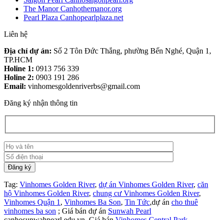
The Manor Canhothemanor.org
Pearl Plaza Canhopearlplaza.net
Liên hệ
Địa chỉ dự án:
Số 2 Tôn Đức Thắng, phường Bến Nghé, Quận 1,
TP.HCM
Holine 1:
0913 756 339
Holine 2:
0903 191 286
Email:
vinhomesgoldenriverbs@gmail.com
Đăng ký nhận thông tin
Tag:
Vinhomes Golden River
,
dự án Vinhomes Golden River
,
căn
hộ Vinhomes Golden River
,
chung cư Vinhomes Golden River
,
Vinhomes Quận 1
,
Vinhomes Ba Son
,
Tin Tức
,dự án
cho thuê
vinhomes ba son
; Giá bán dự án
Sunwah Pearl
canhosunwahpearl.edu.vn, Giá bán
Vinhomes Central Park