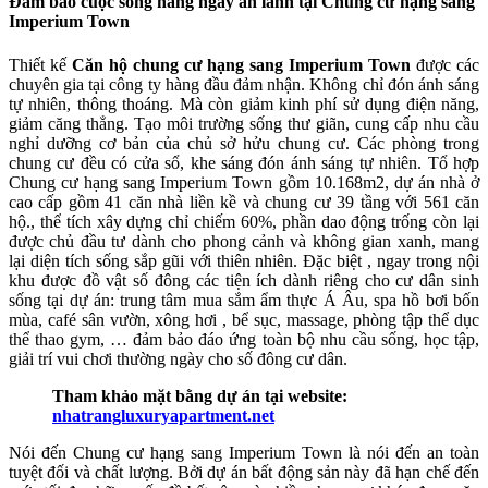
Đảm bảo cuộc sống hàng ngày an lành tại Chung cư hạng sang
Imperium Town
Thiết kế
Căn hộ chung cư hạng sang Imperium Town
được các
chuyên gia tại công ty hàng đầu đảm nhận. Không chỉ đón ánh sáng
tự nhiên, thông thoáng. Mà còn giảm kinh phí sử dụng điện năng,
giảm căng thẳng. Tạo môi trường sống thư giãn, cung cấp nhu cầu
nghỉ dưỡng cơ bản của chủ sở hửu chung cư. Các phòng trong
chung cư đều có cửa sổ, khe sáng đón ánh sáng tự nhiên. Tổ hợp
Chung cư hạng sang Imperium Town gồm 10.168m2, dự án nhà ở
cao cấp gồm 41 căn nhà liền kề và chung cư 39 tầng với 561 căn
hộ., thể tích xây dựng chỉ chiếm 60%, phần dao động trống còn lại
được chủ đầu tư dành cho phong cảnh và không gian xanh, mang
lại diện tích sống sắp gũi với thiên nhiên. Đặc biệt , ngay trong nội
khu được đồ vật số đông các tiện ích dành riêng cho cư dân sinh
sống tại dự án: trung tâm mua sắm ẩm thực Á Âu, spa hồ bơi bốn
mùa, café sân vườn, xông hơi , bể sục, massage, phòng tập thể dục
thể thao gym, … đảm bảo đáo ứng toàn bộ nhu cầu sống, học tập,
giải trí vui chơi thường ngày cho số đông cư dân.
Tham khảo mặt bằng dự án tại website:
nhatrangluxuryapartment.net
Nói đến Chung cư hạng sang Imperium Town là nói đến an toàn
tuyệt đối và chất lượng. Bởi dự án bất động sản này đã hạn chế đến