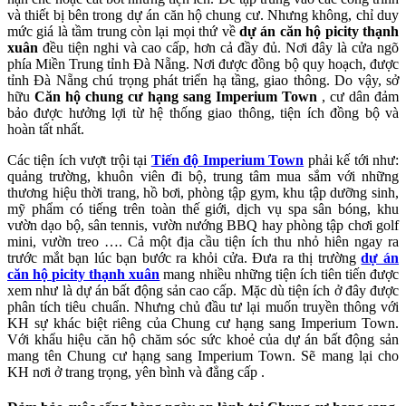
và thiết bị bên trong dự án căn hộ chung cư. Nhưng không, chỉ duy
mức giá là tầm trung còn lại mọi thứ về
dự án căn hộ picity thạnh
xuân
đều tiện nghi và cao cấp, hơn cả đầy đủ. Nơi đây là cửa ngõ
phía Miền Trung tỉnh Đà Nẵng. Nơi được đồng bộ quy hoạch, được
tỉnh Đà Nẵng chú trọng phát triển hạ tầng, giao thông. Do vậy, sở
hữu
Căn hộ chung cư hạng sang Imperium Town
, cư dân đảm
bảo được hưởng lợi từ hệ thống giao thông, tiện ích đồng bộ và
hoàn tất nhất.
Các tiện ích vượt trội tại
Tiến độ Imperium Town
phải kế tới như:
quảng trường, khuôn viên đi bộ, trung tâm mua sắm với những
thương hiệu thời trang, hồ bơi, phòng tập gym, khu tập dưỡng sinh,
mỹ phẩm có tiếng trên toàn thế giới, dịch vụ spa sân bóng, khu
vườn dạo bộ, sân tennis, vườn nướng BBQ hay phòng tập chơi golf
mini, vườn treo …. Cả một địa cầu tiện ích thu nhỏ hiên ngay ra
trước mắt bạn lúc bạn bước ra khỏi cửa. Đưa ra thị trường
dự án
căn hộ picity thạnh xuân
mang nhiều những tiện ích tiên tiến được
xem như là dự án bất động sản cao cấp. Mặc dù tiện ích ở đây được
phân tích tiêu chuẩn. Nhưng chủ đầu tư lại muốn truyền thông với
KH sự khác biệt riêng của Chung cư hạng sang Imperium Town.
Với khẩu hiệu căn hộ chăm sóc sức khoẻ của dự án bất động sản
mang tên Chung cư hạng sang Imperium Town. Sẽ mang lại cho
KH nơi ở trang trọng, yên bình và đẳng cấp .