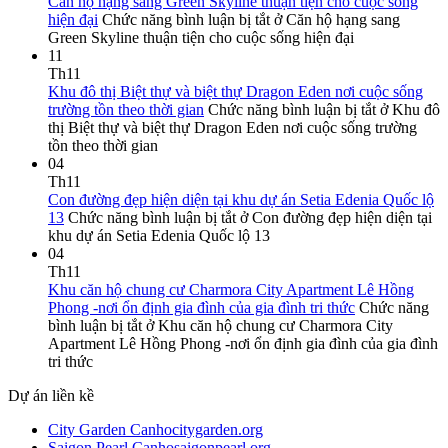
Căn hộ hạng sang Green Skyline thuận tiện cho cuộc sống
hiện đại
Chức năng bình luận bị tắt
ở Căn hộ hạng sang
Green Skyline thuận tiện cho cuộc sống hiện đại
11
Th11
Khu đô thị Biệt thự và biệt thự Dragon Eden nơi cuộc sống
trường tồn theo thời gian
Chức năng bình luận bị tắt
ở Khu đô
thị Biệt thự và biệt thự Dragon Eden nơi cuộc sống trường
tồn theo thời gian
04
Th11
Con đường đẹp hiện diện tại khu dự án Setia Edenia Quốc lộ
13
Chức năng bình luận bị tắt
ở Con đường đẹp hiện diện tại
khu dự án Setia Edenia Quốc lộ 13
04
Th11
Khu căn hộ chung cư Charmora City Apartment Lê Hồng
Phong -nơi ổn định gia đình của gia đình tri thức
Chức năng
bình luận bị tắt
ở Khu căn hộ chung cư Charmora City
Apartment Lê Hồng Phong -nơi ổn định gia đình của gia đình
tri thức
Dự án liền kề
City Garden Canhocitygarden.org
Saigon Pearl Canhosaigonpearl.org