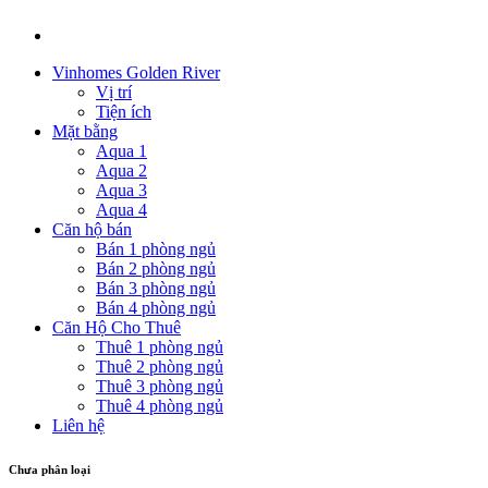
Vinhomes Golden River
Vị trí
Tiện ích
Mặt bằng
Aqua 1
Aqua 2
Aqua 3
Aqua 4
Căn hộ bán
Bán 1 phòng ngủ
Bán 2 phòng ngủ
Bán 3 phòng ngủ
Bán 4 phòng ngủ
Căn Hộ Cho Thuê
Thuê 1 phòng ngủ
Thuê 2 phòng ngủ
Thuê 3 phòng ngủ
Thuê 4 phòng ngủ
Liên hệ
Chưa phân loại