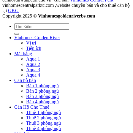
vinhomescentralparktc.com ,website chuyên bán và cho thuê căn hộ
tại
GKG
Copyright 2025 ©
Vinhomesgoldenriverbs.com
Vinhomes Golden River
Vị trí
Tiện ích
Mặt bằng
Aqua 1
Aqua 2
Aqua 3
Aqua 4
Căn hộ bán
Bán 1 phòng ngủ
Bán 2 phòng ngủ
Bán 3 phòng ngủ
Bán 4 phòng ngủ
Căn Hộ Cho Thuê
Thuê 1 phòng ngủ
Thuê 2 phòng ngủ
Thuê 3 phòng ngủ
Thuê 4 phòng ngủ