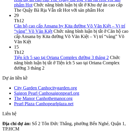
phẩm Hot
Chức năng bình luận bị tắt
ở Khu dự án cao cấp
The Quậy Bà Rịa Vẫn rất Hot với sản phẩm Hot
29
Th12
Căn hộ cao cấp Ansana by Kita đường Võ Văn Kiệt – Vị trí
“vàng” Võ Văn Kiệt
Chức năng bình luận bị tắt
ở Căn hộ cao
cấp Ansana by Kita đường Võ Văn Kiệt – Vị trí “vàng” Võ
Văn Kiệt
15
Th12
Tiện ích 5 sao tại Oriana Complex đường 3 tháng 2
Chức
năng bình luận bị tắt
ở Tiện ích 5 sao tại Oriana Complex
đường 3 tháng 2
Dự án liền kề
City Garden Canhocitygarden.org
Saigon Pearl Canhosaigonpearl.org
The Manor Canhothemanor.org
Pearl Plaza Canhopearlplaza.net
Liên hệ
Địa chỉ dự án:
Số 2 Tôn Đức Thắng, phường Bến Nghé, Quận 1,
TP.HCM