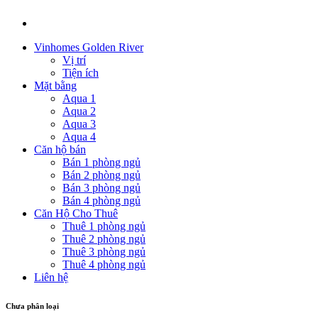
Vinhomes Golden River
Vị trí
Tiện ích
Mặt bằng
Aqua 1
Aqua 2
Aqua 3
Aqua 4
Căn hộ bán
Bán 1 phòng ngủ
Bán 2 phòng ngủ
Bán 3 phòng ngủ
Bán 4 phòng ngủ
Căn Hộ Cho Thuê
Thuê 1 phòng ngủ
Thuê 2 phòng ngủ
Thuê 3 phòng ngủ
Thuê 4 phòng ngủ
Liên hệ
Chưa phân loại