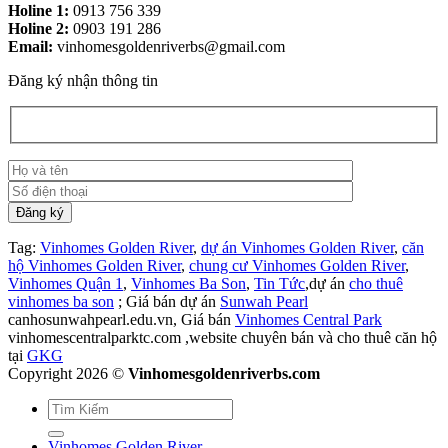
Holine 1:
0913 756 339
Holine 2:
0903 191 286
Email:
vinhomesgoldenriverbs@gmail.com
Đăng ký nhận thông tin
Tag:
Vinhomes Golden River
,
dự án Vinhomes Golden River
,
căn
hộ Vinhomes Golden River
,
chung cư Vinhomes Golden River
,
Vinhomes Quận 1
,
Vinhomes Ba Son
,
Tin Tức
,dự án
cho thuê
vinhomes ba son
; Giá bán dự án
Sunwah Pearl
canhosunwahpearl.edu.vn, Giá bán
Vinhomes Central Park
vinhomescentralparktc.com ,website chuyên bán và cho thuê căn hộ
tại
GKG
Copyright 2026 ©
Vinhomesgoldenriverbs.com
Vinhomes Golden River