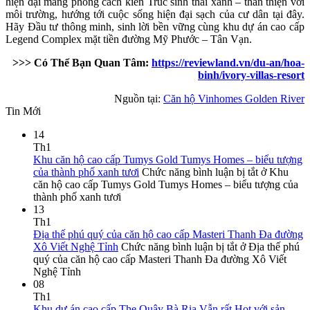
hiện đại mang phong cách kiến Trúc sinh thái xanh – thân thiện với
môi trường, hướng tới cuộc sống hiện đại sạch của cư dân tại đây.
Hãy Đầu tư thông minh, sinh lời bền vững cùng khu dự án cao cấp
Legend Complex mặt tiền đường Mỹ Phước – Tân Vạn.
>>> Có Thể Bạn Quan Tâm:
https://reviewland.vn/du-an/hoa-
binh/ivory-villas-resort
Nguồn tại:
Căn hộ Vinhomes Golden River
Tin Mới
14
Th1
Khu căn hộ cao cấp Tumys Gold Tumys Homes – biểu tượng
của thành phố xanh tươi
Chức năng bình luận bị tắt
ở Khu
căn hộ cao cấp Tumys Gold Tumys Homes – biểu tượng của
thành phố xanh tươi
13
Th1
Địa thế phú quý của căn hộ cao cấp Masteri Thanh Đa đường
Xô Viết Nghệ Tỉnh
Chức năng bình luận bị tắt
ở Địa thế phú
quý của căn hộ cao cấp Masteri Thanh Đa đường Xô Viết
Nghệ Tỉnh
08
Th1
Khu dự án cao cấp The Quậy Bà Rịa Vẫn rất Hot với sản