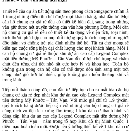
Thiết kế của dự án bất động sản theo phong cách Singapore chính là
1 trong những điểm thu hút được mọi khách hàng, nhà đầu tư. Mọi
căn hộ chung cư giá rẻ đều có thiết kế hiện đại, sang trọng nhưng
vẫn giữ được nét truyền thống của văn hóa phương Đông. Mỗi căn
hộ chung cư giá rẻ đều có thiết kế đa dạng về diện tích, loại hình,
kích thước phù hợp cho mọi đối tượng quý khách hàng như: người
độc thân; vợ chồng trẻ; gia đình nhiều thế hệ. Tất cả chờ mong sẽ
kiến tạo cuộc sống hiện đại chất lượng cho mọi khách hàng. Mỗi 1
căn hộ chung cư giá rẻ thuộc khu dự án cao cấp Legend Complex
mặt tiền đường Mỹ Phước – Tân Vạn đều được chú trọng và chăm
chút đến từng chi tiết nhỏ rất cực hợp lý và khoa học. Toàn bộ
không gian trong căn hộ đều có thể được đón ánh sang mặt trời
cũng như gió trời tự nhiên, giúp không gian luôn thoáng khí và
trong lành
Tiếp nối thành công đó, chủ đầu tư tiếp tục cho ra mắt tòa căn hộ
chung cư giá rẻ đẹp nhất khu dự án cao cấp Legend Complex mặt
tiền đường Mỹ Phước – Tân Vạn. Với mức giá chỉ từ 1,9 tỷ/căn,
quý khách hàng được tiếp cận với những căn hộ chung cư giá rẻ
cùng dịch vụ tiện ích xứng tầm trong 1 khu dân cư thanh bình và
đẳng cấp. khu dự án cao cấp Legend Complex mặt tiền đường Mỹ
Phước – Tân Vạn – nằm trong tổ hợp Khu đô thị Minh Quốc, 1
diện mạo hoàn toàn mới. Được lên ý tưởng thiết kế về 1 khu dân cư