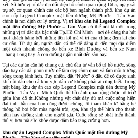
xét. Sở hữu vị trí đắc địa đối diện hồ cảnh quan rộng 16ha, ngay sát
trụ sở, cơ quan chính của các bộ ban ngành thành phố, khu dự án
cao cấp Legend Complex mặt tiền đường Mỹ Phước – Tân Vạn
chính là nơi định cư lý tưởng. Vị trí
khu căn hộ Legend Complex
mặt tiền đường Mỹ Phước – Tân Vạn
có thể nói là một trong
những vị trí đắc địa bậc nhất Tp.Hồ Chí Minh – nơi dễ dàng thu hút
mọi khách hàng bởi những tiện lợi mà vị trí của chúng đem lại cho
cư dân. Từ dự án, người dân có thể dễ dàng đi đến mọi địa điểm
một cách nhanh chóng do bến xe Bình Dương và bến xe Nam
Thăng Long hay là con đường ngắn nhất đến sân bay.
Tại các dự án căn hộ chung cư, chủ đầu tư vẫn bố trí hồ nước, sông
đào hay các đài phun nước để làm đẹp cảnh quan và làm môi trường
sống trong lành hơn. Tuy nhiên, đặt “Nước” ở đâu để có được sinh
khí dồi dào cho cả khu vực dân cư không phải ai cũng biết. Trong
mặt bằng khu dự án cao cấp Legend Complex mặt tiền đường Mỹ
Phước – Tân Vạn– Minh Quốc thì hồ cảnh quan rộng được bố trí ở
giữa khu đô thị.Không những vật chất đầy đủ mà cuộc sống hiện
đại tinh thần của bạn cũng được chúng tôi tham khảo kĩ bằng hệ
thống hồ bơi bốn mùa ngoài trời, spa, khu tập thể hình cho thanh
niên hay dưỡng sinh cho người già. Cuộc sống sẽ phát triển thành
thú vị hơn mà sức khỏe được đảm bảo tăng cường hơn.
khu dự án Legend Complex Minh Quốc mặt tiền đường Mỹ
Phước – Tân Vạn sống tiện nghi