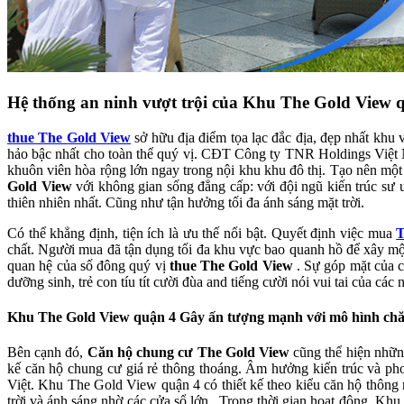
Hệ thống an ninh vượt trội của Khu The Gold View 
thue The Gold View
sở hữu địa điểm tọa lạc đắc địa, đẹp nhất kh
hảo bậc nhất cho toàn thể quý vị. CĐT Công ty TNR Holdings Việt N
khuôn viên hòa rộng lớn ngay trong nội khu khu đô thị. Tạo nên một
Gold View
với không gian sống đẳng cấp: với đội ngũ kiến trúc sư
thiên nhiên nhất. Cũng như tận hưởng tối đa ánh sáng mặt trời.
Có thể khẳng định, tiện ích là ưu thế nổi bật. Quyết định việc mua
T
chất. Người mua đã tận dụng tối đa khu vực bao quanh hồ để xây mộ
quan hệ của số đông quý vị
thue The Gold View
. Sự góp mặt của c
dưỡng sinh, trẻ con tíu tít cười đùa and tiếng cười nói vui tai của các
Khu The Gold View quận 4 Gây ấn tượng mạnh với mô hình chă
Bên cạnh đó,
Căn hộ chung cư The Gold View
cũng thể hiện những
kế căn hộ chung cư giá rẻ thông thoáng. Âm hưởng kiến trúc và pho
Việt. Khu The Gold View quận 4 có thiết kế theo kiểu căn hộ thông m
trời và ánh sáng nhờ các cửa sổ lớn . Trong thời gian hoạt động, K