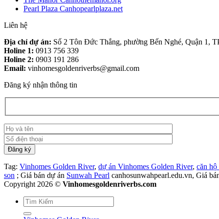
Pearl Plaza Canhopearlplaza.net
Liên hệ
Địa chỉ dự án:
Số 2 Tôn Đức Thắng, phường Bến Nghé, Quận 1, 
Holine 1:
0913 756 339
Holine 2:
0903 191 286
Email:
vinhomesgoldenriverbs@gmail.com
Đăng ký nhận thông tin
Tag:
Vinhomes Golden River
,
dự án Vinhomes Golden River
,
căn hộ
son
; Giá bán dự án
Sunwah Pearl
canhosunwahpearl.edu.vn, Giá bá
Copyright 2026 ©
Vinhomesgoldenriverbs.com