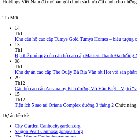
Holdings Việt Nam đã mở bán gói chính sách ưu đãi dành cho những 
Tin Mới
14
Th1
Khu căn hộ cao cấp Tumys Gold Tumys Homes – biểu tượng củ
13
Th1
Địa thế phú quý của căn hộ cao cấp Masteri Thanh Đa đường 
08
Th1
Khu dự án cao cấp The Quậy Bà Rịa Vẫn rất Hot với sản phẩ
29
Th12
Căn hộ cao cấp Ansana by Kita đường Võ Văn Kiệt – Vị trí “
15
Th12
Tiện ích 5 sao tại Oriana Complex đường 3 tháng 2
Chức năng b
Dự án liền kề
City Garden Canhocitygarden.org
Saigon Pearl Canhosaigonpearl.org
The Manor Canhothemanor.org