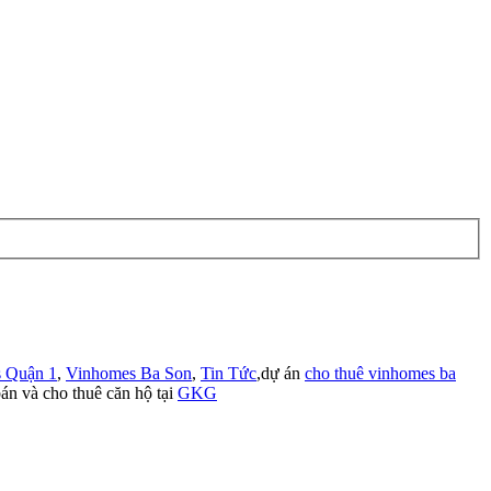
 Quận 1
,
Vinhomes Ba Son
,
Tin Tức
,dự án
cho thuê vinhomes ba
án và cho thuê căn hộ tại
GKG