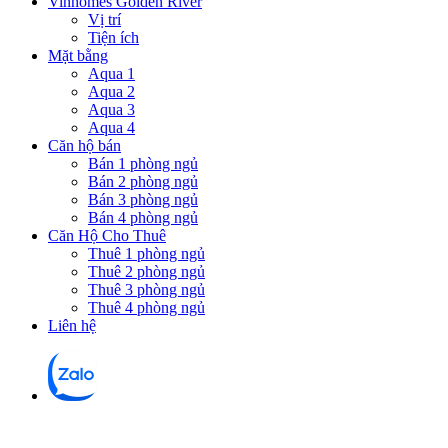
Vinhomes Golden River
Vị trí
Tiện ích
Mặt bằng
Aqua 1
Aqua 2
Aqua 3
Aqua 4
Căn hộ bán
Bán 1 phòng ngủ
Bán 2 phòng ngủ
Bán 3 phòng ngủ
Bán 4 phòng ngủ
Căn Hộ Cho Thuê
Thuê 1 phòng ngủ
Thuê 2 phòng ngủ
Thuê 3 phòng ngủ
Thuê 4 phòng ngủ
Liên hệ