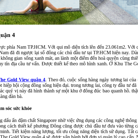
quận 4
u vực phía Nam TP.HCM. Với qui mô diện tích lên đến 23.061m2. Với 
am đã đi ngược lại số đông các chủ đầu tư tại TP.HCM hiện nay. Dành 
 không gian sống xanh mát, an lành một điểm đến hoà quyện cùng thiê
 uy tín địa cầu tư vấn. Được thiết kế theo mô hình xanh. Ở Khu The
he Gold View quận 4
. Theo đó, cuộc sống hàng ngày tương lai của c
t hiệp hội cộng đồng sống hiện đại. trong tương lai, công ty đầu tư 
ác quý vị này đã hình thành sự một khu ở đông đúc bao quanh hồ. thậ
 nàng đàn bà.
m sóc sức khỏe
 dấu ấn đậm chất Singapore nhờ việc ứng dụng các công nghệ thông mi
ng cách thiết kế phương Đông cũng được chủ đầu tư đưa vào từng căn
inh. Tiết kiệm năng lượng, tối ưu công năng diện tích sử dụng. Tất cả
hu The Gold View quận 4 sẽ được vận hành bởi đơn vị quản lý cao cấp.