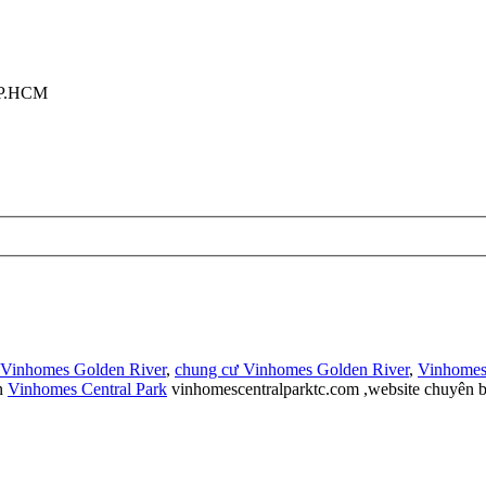
TP.HCM
 Vinhomes Golden River
,
chung cư Vinhomes Golden River
,
Vinhomes
n
Vinhomes Central Park
vinhomescentralparktc.com ,website chuyên b