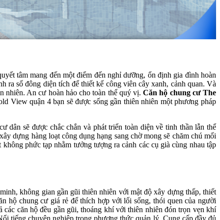
quyết tâm mang đến một điểm đến nghỉ dưỡng, ổn định gia đình hoàn
ra số đông diện tích để thiết kế công viên cây xanh, cảnh quan. Và
n nhiên. An cư hoàn hảo cho toàn thể quý vị.
Căn hộ chung cư The
 Gold View quận 4 bạn sẽ được sống gần thiên nhiên một phương pháp
ư dân sẽ được chắc chắn và phát triển toàn diện về tinh thần lẫn thể
đã xây dựng hàng loạt công dụng hạng sang chờ mong sẽ chăm chú mối
t không phức tạp nhằm tưởng tượng ra cảnh các cụ già cùng nhau tập
nh, không gian gần gũi thiên nhiên với mật độ xây dựng thấp, thiết
 hộ chung cư giá rẻ để thích hợp với lối sống, thói quen của người
 các căn hộ đều gần gũi, thoáng khí với thiên nhiên đón trọn vẹn khí
 Nổi tiếng chuyên nghiệp trong phương thức quản lý. Cung cấp đầy đủ