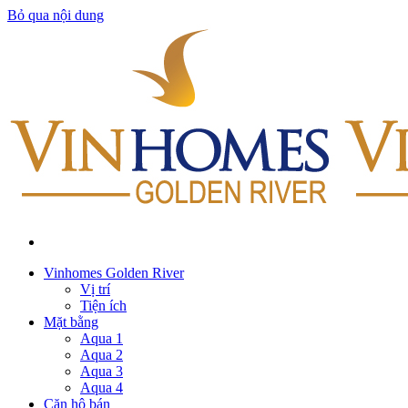
Bỏ qua nội dung
Vinhomes Golden River
Vị trí
Tiện ích
Mặt bằng
Aqua 1
Aqua 2
Aqua 3
Aqua 4
Căn hộ bán